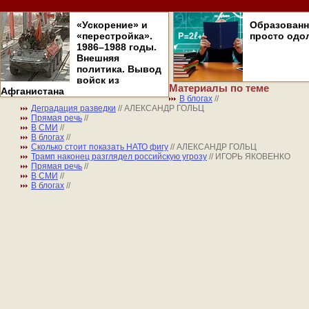
«Ускорение» и
Образован
«перестройка».
просто одо
1986–1988 годы.
Внешняя
политика. Вывод
войск из
Материалы по теме
Афганистана
В блогах
//
Деградация разведки
// АЛЕКСАНДР ГОЛЬЦ
Прямая речь
//
В СМИ
//
В блогах
//
Сколько стоит показать НАТО фигу
// АЛЕКСАНДР ГОЛЬЦ
Трамп наконец разглядел российскую угрозу
// ИГОРЬ ЯКОВЕНКО
Прямая речь
//
В СМИ
//
В блогах
//