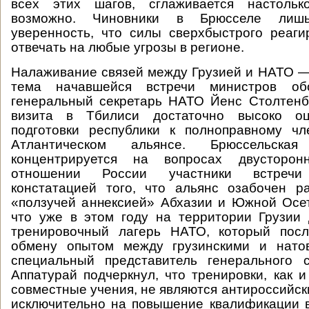
всех этих шагов, сглаживается настольк
возможно. Чиновники в Брюсселе лишь
уверенность, что силы сверхбыстрого реаг
отвечать на любые угрозы в регионе.
Налаживание связей между Грузией и НАТО 
тема начавшейся встречи министров о
генеральный секретарь НАТО Йенс Столтенб
визита в Тбилиси достаточно высоко оц
подготовки республики к полноправному чл
Атлантическом альянсе. Брюссельска
концентрируется на вопросах двусторон
отношении России участники встречи 
констатацией того, что альянс озабочен р
«ползучей аннексией» Абхазии и Южной Осет
что уже в этом году на территории Грузии
тренировочный лагерь НАТО, который пос
обмену опытом между грузинскими и нато
специальный представитель генерального 
Аппатурай подчеркнул, что тренировки, как 
совместные учения, не являются антироссийск
исключительно на повышение квалификации 