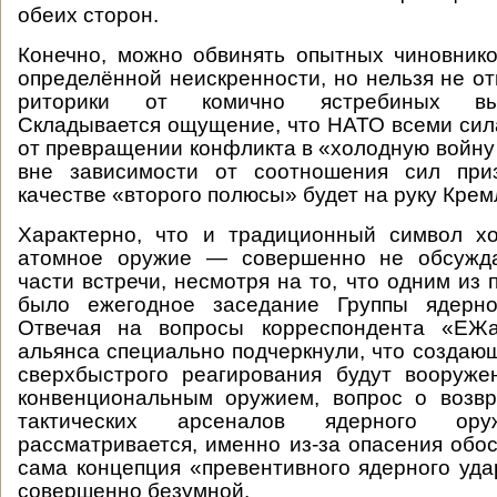
обеих сторон.
Конечно, можно обвинять опытных чиновник
определённой неискренности, но нельзя не от
риторики от комично ястребиных вы
Складывается ощущение, что НАТО всеми сил
от превращении конфликта в «холодную войну 
вне зависимости от соотношения сил при
качестве «второго полюсы» будет на руку Крем
Характерно, что и традиционный символ 
атомное оружие — совершенно не обсужда
части встречи, несмотря на то, что одним из
было ежегодное заседание Группы ядерно
Отвечая на вопросы корреспондента «ЕЖа
альянса специально подчеркнули, что создаю
сверхбыстрого реагирования будут вооруже
конвенциональным оружием, вопрос о возв
тактических арсеналов ядерного о
рассматривается, именно из-за опасения обос
сама концепция «превентивного ядерного уд
совершенно безумной.