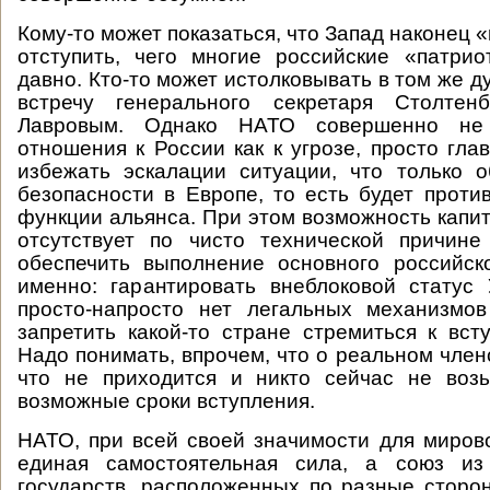
Кому-то может показаться, что Запад наконец «
отступить, чего многие российские «патри
давно. Кто-то может истолковывать в том же 
встречу генерального секретаря Столтен
Лавровым. Однако НАТО совершенно не
отношения к России как к угрозе, просто гла
избежать эскалации ситуации, что только 
безопасности в Европе, то есть будет проти
функции альянса. При этом возможность капи
отсутствует по чисто технической причи
обеспечить выполнение основного российск
именно: гарантировать внеблоковой статус
просто-напросто нет легальных механизмов
запретить какой-то стране стремиться к вст
Надо понимать, впрочем, что о реальном член
что не приходится и никто сейчас не возь
возможные сроки вступления.
НАТО, при всей своей значимости для миров
единая самостоятельная сила, а союз из
государств, расположенных по разные сторо