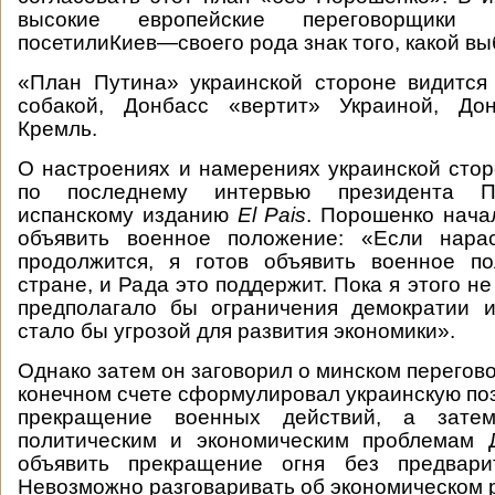
высокие европейские переговорщики
посетилиКиев—своего рода знак того, какой вы
«План Путина» украинской стороне видится 
собакой, Донбасс «вертит» Украиной, До
Кремль.
О настроениях и намерениях украинской сто
по последнему интервью президента П
испанскому изданию
El Pais
. Порошенко начал
объявить военное положение: «Если нара
продолжится, я готов объявить военное п
стране, и Рада это поддержит. Пока я этого не 
предполагало бы ограничения демократии и
стало бы угрозой для развития экономики».
Однако затем он заговорил о минском перегов
конечном счете сформулировал украинскую поз
прекращение военных действий, а зате
политическим и экономическим проблемам 
объявить прекращение огня без предвари
Невозможно разговаривать об экономическом 