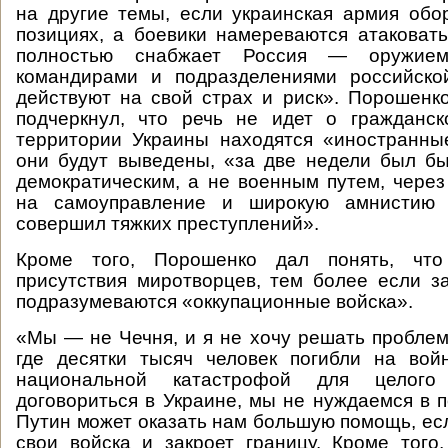
на другие темы, если украинская армия обо
позициях, а боевики намереваются атаковать
полностью снабжает Россия — оружием,
командирами и подразделениями российско
действуют на свой страх и риск». Порошенк
подчеркнул, что речь не идет о гражданск
территории Украины находятся «иностранны
они будут выведены, «за две недели был б
демократическим, а не военным путем, чере
на самоуправление и широкую амнистию 
совершил тяжких преступлений».
Кроме того, Порошенко дал понять, что
присутствия миротворцев, тем более если з
подразумеваются «оккупационные войска».
«Мы — не Чечня, и я не хочу решать проблему
где десятки тысяч человек погибли на вой
национальной катастрофой для целого
договориться в Украине, мы не нуждаемся в 
Путин может оказать нам большую помощь, ес
свои войска и закроет границу. Кроме того