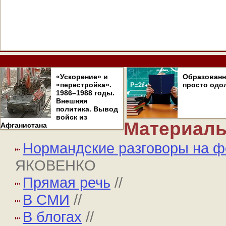
«Ускорение» и
Образован
«перестройка».
просто одо
1986–1988 годы.
Внешняя
политика. Вывод
войск из
Материалы
Афганистана
Нормандские разговоры на ф
ЯКОВЕНКО
Прямая речь
//
В СМИ
//
В блогах
//