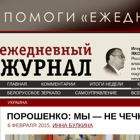
Иго
ЯК
Рос
вла
из т
ощу
неу
где 
ГЛАВНАЯ
КОММЕНТАРИИ
ИТОГИ НЕДЕЛИ
про
БЕЛОРУССКОЕ ЗЕРКАЛО
САМОУПРАВЛЕНИЕ
ВС
инт
УКРАИНА
ПОРОШЕНКО: МЫ — НЕ ЧЕЧ
6 ФЕВРАЛЯ 2015,
ИННА БУЛКИНА