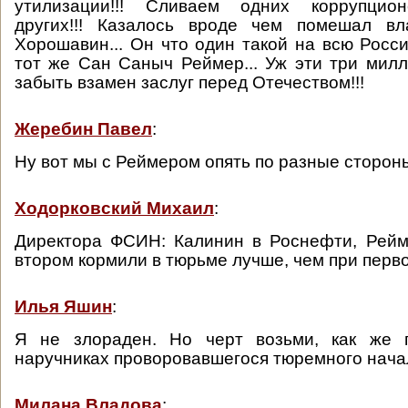
утилизации!!! Сливаем одних коррупцион
других!!! Казалось вроде чем помешал вл
Хорошавин... Он что один такой на всю Росс
тот же Сан Саныч Реймер... Уж эти три мил
забыть взамен заслуг перед Отечеством!!!
Жеребин Павел
:
Ну вот мы с Реймером опять по разные стороны
Ходорковский Михаил
:
Директора ФСИН: Калинин в Роснефти, Рейм
втором кормили в тюрьме лучше, чем при перв
Илья Яшин
:
Я не злораден. Но черт возьми, как же 
наручниках проворовавшегося тюремного нача
Милана Владова
: