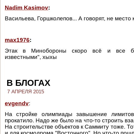
Nadim Kasimov
:
Васильева, Горшколепов... А говорят, не место 
max1976
:
Этак в Минобороны скоро всё и все бу
известными", хыхы
В БЛОГАХ
7 АПРЕЛЯ 2015
evgendv
:
На стройке олимпиады завышение лимитов
прокатило. Надо же было на что-то строить вз
На строительстве объектов к Саммиту тоже. Т
и для космодрома "Восточного". Но что-то пошл