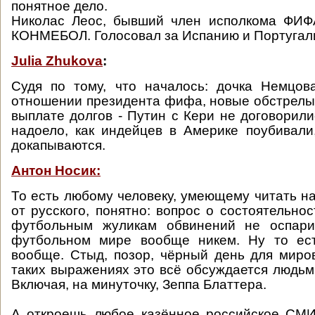
понятное дело.
Николас Леос, бывший член исполкома ФИФА
КОНМЕБОЛ. Голосовал за Испанию и Португал
Julia Zhukova
:
Судя по тому, что началось: дочка Немцова
отношении президента фифа, новые обстрелы л
выплате долгов - Путин с Кери не договорили
надоело, как индейцев в Америке поубивали
докапываются.
Антон Носик:
То есть любому человеку, умеющему читать на
от русского, понятно: вопрос о состоятельно
футбольным жуликам обвинений не оспари
футбольном мире вообще никем. Ну то ес
вообще. Стыд, позор, чёрный день для мир
таких выражениях это всё обсуждается людьми
Включая, на минуточку, Зеппа Блаттера.
А откроешь любое казённое российское СМИ