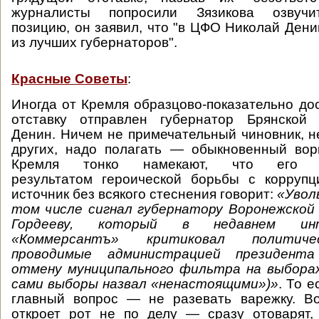
журналисты попросили Зязикова озвуч
позицию, он заявил, что "в ЦФО Николай Дени
из лучших губернаторов".
Красные Советы
:
Иногда от Кремля образцово-показательно дос
отставку отправлен губернатор Брянской
Денин. Ничем не примечательный чиновник, н
других, надо полагать — обыкновенный вор
Кремля тонко намекают, что его о
результатом героической борьбы с коррупц
источник без всякого стеснения говорит:
«Увол
том числе сигнал губернатору Воронежской
Гордееву, который в недавнем ин
«Коммерсантъ» критиковал политиче
проводимые администрацией президента
отмену муниципального фильтра на выборах
сами выборы назвал «ненастоящими»)»
. То е
главный вопрос — не разевать варежку. Во
откроет рот не по делу — сразу отоварят,