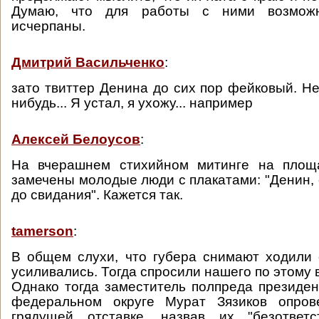
Думаю, что для работы с ними возмож
исчерпаны.
Дмитрий Васильченко
:
зато твиттер Денина до сих пор фейковый. Не
нибудь... Я устал, я ухожу... например
Алексей Белоусов
:
На вчерашнем стихийном митинге на площ
замечены молодые люди с плакатами: "Денин, 
до свидания". Кажется так.
tamerson
:
В общем слухи, что губера снимают ходили
усиливались. Тогда спросили нашего по этому в
Однако тогда заместитель полпреда президе
федеральном округе Мурат Зязиков опров
грядущей отставке, назвав их "безответс