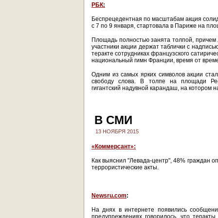
РБК:
Беспрецедентная по масштабам акция солид
с 7 по 9 января, стартовала в Париже на пл
Площадь полностью занята толпой, причем
участники акции держат таблички с надписью 
теракте сотрудниках французского сатириче
национальный гимн Франции, время от време
Одним из самых ярких символов акции стал
свободу слова. В толпе на площади Ре
гигантский надувной карандаш, на котором на
В СМИ
13 НОЯБРЯ 2015
«Коммерсант»:
Как выяснил "Левада-центр", 48% граждан о
террористические акты.
Newsru.com
:
На днях в интернете появились сообщени
предупреждениях говорилось, что теракты