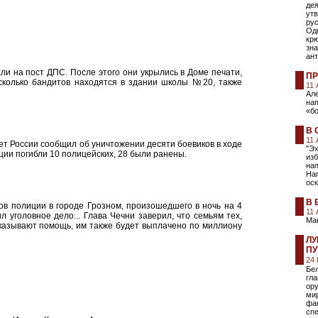
дея
ут
рус
Од
крю
зн
ан
али на пост ДПС. После этого они укрылись в Доме печати,
ПР
сколько бандитов находятся в здании школы №20, также
11
Ал
нап
«бо
В 
11
т России сообщил об уничтожении десяти боевиков в ходе
"Эх
ции погибли 10 полицейских, 28 были ранены.
изб
на
На
оск
В 
ов полиции в городе Грозном, произошедшего в ночь на 4
11
 уголовное дело... Глава Чечни заверил, что семьям тех,
Ма
оказывают помощь, им также будет выплачено по миллиону
ЛУ
П
24 
Бел
гла
ору
ми
фа
сп