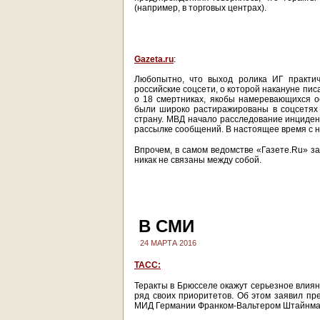
(например, в торговых центрах).
Gazeta.ru
:
Любопытно, что выход ролика ИГ практи
российские соцсети, о которой накануне пи
о 18 смертниках, якобы намеревающихся о
были широко растиражированы в соцсетях 
страну. МВД начало расследование инцидент
рассылке сообщений. В настоящее время с н
Впрочем, в самом ведомстве «Газете.Ru» з
никак не связаны между собой.
В СМИ
24 МАРТА 2016
ТАСС:
Теракты в Брюсселе окажут серьезное влиян
ряд своих приоритетов. Об этом заявил пр
МИД Германии Франком-Вальтером Штайнма