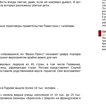
есть всегда святая, даже, если её накликал дьявол. И вот
он 
олу которых разложены убитые дети.
«бо
По 
раз
Esc
6 м
«Я 
раб
зах
ные переговоры правительства Пакистана с талибами.
ПР
12
Лео
тра
бре
инт
ре
о собравшихся, но "Франс-Пресс" называет цифру порядка
няшнее мероприятие крайне важно для них.
ировых лидеров из 40 стран, в том числе Германии,
тины, африканских стран. Россию представляет Сергей
ставили родственников жертв терактов. Они возглавляют
 в Париже вышли более 10 тыс. человек. ...
 с начала марша улицы заполнили от 10 тыс. до 15 тыс.
т огромные баннеры «Брюссель с Шарли» на французском и