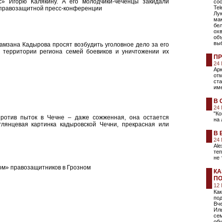
» Игорю Калякину. А его молодчики-чеченцы закидали
со
Te
 правозащитной пресс-конференции
Лу
ма
бел
охв
об
вы
амзана Кадырова просят возбудить уголовное дело за его
 территории региона семей боевиков и уничтожении их
ПР
24
Арк
отм
ста
име
В 
24
"К
ротив пыток в Чечне – даже сожженная, она остается
на 
глянцевая картинка кадыровской Чечни, прекрасная или
В 
24
Ale
теп
не 
ом» правозащитников в Грозном
КА
П
12 
Как
под
Вче
Иль
сем
обу