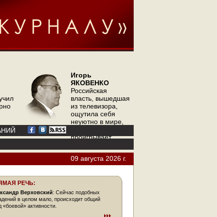
Игорь
ЯКОВЕНКО
Российская
учил
власть, вышедшая
орно
из телевизора,
ощутила себя
неуютно в мире,
где телевизор
АНИЙ
проигрывает
интернету
09 августа 2026 г.
ЯМАЯ РЕЧЬ:
ксандр Верховский
: Сейчас подобных
адений в целом мало, происходит общий
д «боевой» активности.