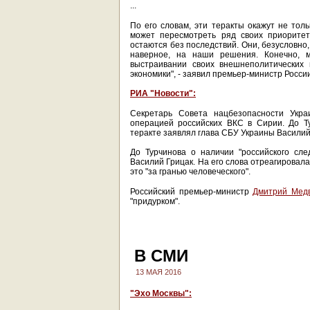
...
По его словам, эти теракты окажут не тол
может пересмотреть ряд своих приоритет
остаются без последствий. Они, безусловно,
наверное, на наши решения. Конечно, 
выстраивании своих внешнеполитических
экономики", - заявил премьер-министр России
РИА "Новости":
Секретарь Совета нацбезопасности Укр
операцией российских ВКС в Сирии. До Ту
теракте заявлял глава СБУ Украины Василий
До Турчинова о наличии "российского сл
Василий Грицак. На его слова отреагирова
это "за гранью человеческого".
Российский премьер-министр
Дмитрий Мед
"придурком".
В СМИ
13 МАЯ 2016
"Эхо Москвы":