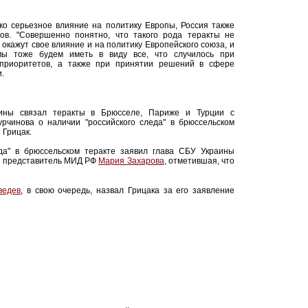
ько серьезное влияние на политику Европы, Россия также
ов. "Совершенно понятно, что такого рода теракты не
 окажут свое влияние и на политику Европейского союза, и
мы тоже будем иметь в виду все, что случилось при
 приоритетов, а также при принятии решений в сфере
.
аины связал теракты в Брюсселе, Париже и Турции с
рчинова о наличии "российского следа" в брюссельском
 Грицак.
еда" в брюссельском теракте заявил глава СБУ Украины
ла представитель МИД РФ
Мария Захарова
, отметившая, что
ведев
, в свою очередь, назвал Грицака за его заявление