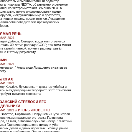
основатель и бывший главный редактор
legram-канала NEXTA, объявленного режимом
кашенко экстремистским. Именно NEXTA
ксимально полно информировал и самих
орусов, и окружающий мир о протестах,
ативших страну, после того как Лукашенко
ъявил себя победителем президентских
боров.
ЯМАЯ РЕЧЬ
 МАЯ 2021
адий Дубнов: Сегодня, когда мы готовимся
ечать 30-летие распада СССР, эта тема может
ть самой главной: почему распад привёл
нно к этому результату.
СМИ
 МАЯ 2021
оммерсант" Александр Лукашенко схватывает
лету
БЛОГАХ
 МАЯ 2021
xey Kovalev: Лукашенко – диктатор-убийца и
ерь международный террорист, этот стейтмент
требует никакого контекста.
ЗАНСКИЙ СТРЕЛОК И ЕГО
ОДЕЛЬНИКИ
ИГОРЬ ЯКОВЕНКО
МАЯ 2021 //
 Золотов, Бортников, Патрушев и Путин стали
ельниками казанского стрелка Галявиева
ра, 11 мая, в Казани случилась беда. 19-летний
наз Галявиев ворвался в школу и убил
ерых детей и двоих взрослых. Убийца ранее
чался в этой школе. После задержания