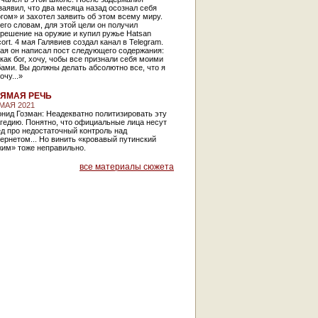
заявил, что два месяца назад осознал себя
гом» и захотел заявить об этом всему миру.
его словам, для этой цели он получил
решение на оружие и купил ружье Hatsan
ort. 4 мая Галявиев создал канал в Telegram.
ая он написал пост следующего содержания:
как бог, хочу, чобы все признали себя моими
ами. Вы должны делать абсолютно все, что я
очу...»
ЯМАЯ РЕЧЬ
 МАЯ 2021
нид Гозман: Неадекватно политизировать эту
гедию. Понятно, что официальные лица несут
д про недостаточный контроль над
ернетом... Но винить «кровавый путинский
жим» тоже неправильно.
все материалы сюжета