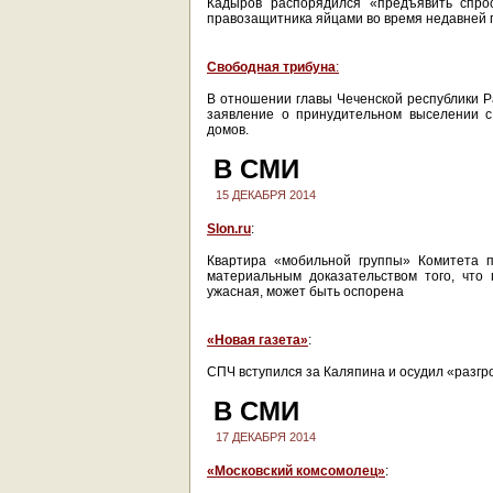
Кадыров распорядился «предъявить спрос
правозащитника яйцами во время недавней
Свободная трибуна
:
В отношении главы Чеченской республики Р
заявление о принудительном выселении с
домов.
В СМИ
15 ДЕКАБРЯ 2014
Slon.ru
:
Квартира «мобильной группы» Комитета п
материальным доказательством того, что 
ужасная, может быть оспорена
«Новая газета»
:
СПЧ вступился за Каляпина и осудил «разгр
В СМИ
17 ДЕКАБРЯ 2014
«Московский комсомолец»
: