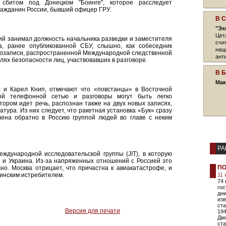
сбитом под Донецком "Боинге", которое расследует
ражданин России, бывший офицер ГРУ.
В 
"Эх
Цет
й занимал должность начальника разведки и заместителя
счи
а, ранее опубликованной СБУ, слышно, как собеседник
нац
диозаписи, распространенной Международной следственной
ант
елях безопасности лиц, участвовавших в разговоре.
В 
Мак
с и Карел Книп, отмечают что «повстанцы» в Восточной
ной телефонной сетью и разговоры могут быть легко
тором идет речь, распознан также на двух новых записях,
тура. Из них следует, что ракетная установка «Бук» сразу
ена обратно в Россию группой людей во главе с неким
РА
ждународной исследовательской группы (JIT), в которую
я и Украина. Из-за напряженных отношений с Россией это
ПО
о. Москва отрицает, что причастна к авиакатастрофе, и
аинским истребителем.
11 
74 
го
дни
изв
ста
Версия для печати
194
Дм
ст