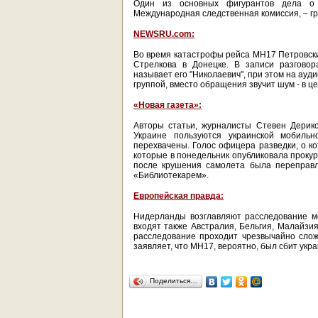
Один из основных фигурантов дела о 
Международная следственная комиссия, – г
NEWSRU.com:
Во время катастрофы рейса MH17 Петровски
Стрелкова в Донецке. В записи разговор
называет его "Николаевич", при этом на ау
группой, вместо обращения звучит шум - в ц
«Новая газета»:
Авторы статьи, журналисты Стевен Дерик
Украине пользуются украинской мобиль
перехвачены. Голос офицера разведки, о ко
которые в понедельник опубликовала прокура
после крушения самолета была переправл
«Библиотекарем».
Европейская правда:
Нидерланды возглавляют расследование ме
входят также Австралия, Бельгия, Малайзи
расследование проходит чрезвычайно сложн
заявляет, что MH17, вероятно, был сбит укр
Поделиться…