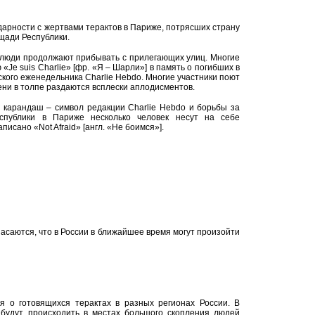
арности с жертвами терактов в Париже, потрясших страну
ощади Республики.
 люди продолжают прибывать с прилегающих улиц. Многие
«Je suis Charlie» [фр. «Я – Шарли»] в память о погибших в
ского еженедельника Charlie Hebdo. Многие участники поют
ни в толпе раздаются всплески аплодисментов.
 карандаш – символ редакции Charlie Hebdo и борьбы за
спублики в Париже несколько человек несут на себе
писано «Not Afraid» [англ. «Не боимся»].
пасаются, что в России в ближайшее время могут произойти
я о готовящихся терактах в разных регионах России. В
 будут происходить в местах большого скопления людей