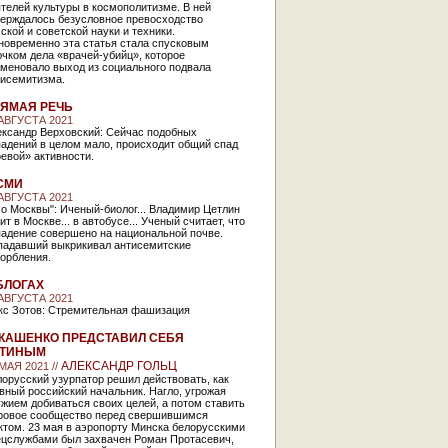
телей культуры в космополитизме. В ней
верждалось безусловное превосходство
ской и советской науки и техники.
новременно эта статья стала спусковым
чком дела «врачей-убийц», которое
аменовало выход из социального подвала
тисемитизма.
ЯМАЯ РЕЧЬ
 АВГУСТА 2021
ександр Верховский: Сейчас подобных
адений в целом мало, происходит общий спад
евой» активности.
СМИ
 АВГУСТА 2021
о Москвы": Иченый-биолог... Владимир Цетлин
ит в Москве... в автобусе... Ученый считает, что
падение совершено на национальной почве.
падавший выкрикивал антисемитские
орбления.
БЛОГАХ
 АВГУСТА 2021
кс Зотов: Стремительная фашизация
КАШЕНКО ПРЕДСТАВИЛ СЕБЯ
УТИНЫМ
АЛЕКСАНДР ГОЛЬЦ
МАЯ 2021 //
орусский узурпатор решил действовать, как
вный российский начальник. Нагло, угрожая
жием добиваться своих целей, а потом ставить
ровое сообщество перед свершившимся
ктом. 23 мая в аэропорту Минска белорусскими
ецслужбами был захвачен Роман Протасевич,