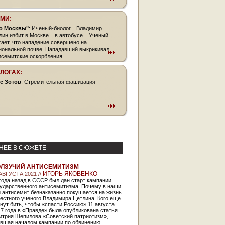
СМИ:
о Москвы"
: Иченый-биолог... Владимир
лин избит в Москве... в автобусе... Ученый
тает, что нападение совершено на
иональной почве. Нападавший выкрикивал
исемитские оскорбления.
БЛОГАХ:
с Зотов
: Стремительная фашизация
НЕЕ В СЮЖЕТЕ
ЛЗУЧИЙ АНТИСЕМИТИЗМ
ИГОРЬ ЯКОВЕНКО
АВГУСТА 2021 //
года назад в СССР был дан старт кампании
сударственного антисемитизма. Почему в наши
 антисемит безнаказанно покушается на жизнь
естного ученого Владимира Цетлина. Кого еще
нут бить, чтобы «спасти Россию» 11 августа
7 года в «Правде» была опубликована статья
итрия Шепилова «Советский патриотизм»,
авшая началом кампании по обвинению