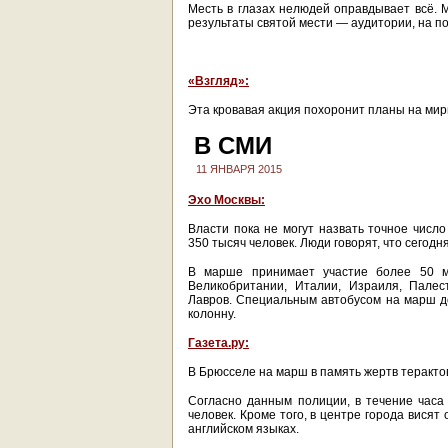
Месть в глазах нелюдей оправдывает всё. М
результаты святой мести — аудитории, на п
«Взгляд»:
Эта кровавая акция похоронит планы на мир
В СМИ
11 ЯНВАРЯ 2015
Эхо Москвы:
Власти пока не могут назвать точное числ
350 тысяч человек. Люди говорят, что сегод
В марше принимает участие более 50 м
Великобритании, Италии, Израиля, Палес
Лавров. Специальным автобусом на марш до
колонну.
Газета.ру:
В Брюсселе на марш в память жертв терактов
Согласно данным полиции, в течение часа
человек. Кроме того, в центре города вися
английском языках.