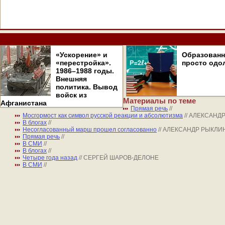
«Ускорение» и
Образован
«перестройка».
просто одо
1986–1988 годы.
Внешняя
политика. Вывод
войск из
Материалы по теме
Афганистана
Прямая речь
//
Мосгормост как символ русской реакции и абсолютизма
// АЛЕКСАНД
В блогах
//
Несогласованный марш прошел согласованно
// АЛЕКСАНДР РЫКЛИ
Прямая речь
//
В СМИ
//
В блогах
//
Четыре года назад
// СЕРГЕЙ ШАРОВ-ДЕЛОНЕ
В СМИ
//