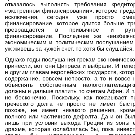
отказалось выполнять требования кредито
«экстренном финансировании», которое предо
исключения, сегодня уже просто смеш
финансирование, которое длится больше тр
превращается в привычное и рут
финансирование. Последнее же неизбежно
экономическим и политическим послушанием
уж живешь за чужой счет, то хотя бы слушайся.
Однако годы послушания грекам экономическо
принесли, вот они Ципраса и выбрали. И тепе
и другим главам европейских государств, котор
содержание, совсем непросто, а то и вовсе 
объяснять собственным налогоплательщи
должны и дальше платить по счетам Афин. И п
не бесконечно. Поскольку, как показывает п
греческого долга не просто не имеет быст
похоже, не имеет никакого решения, кром
полного или частичного дефолта. Да и он б
лишь при условии выхода Греции из зоны е
драхме, которая ослаблялась бы, пока инвес