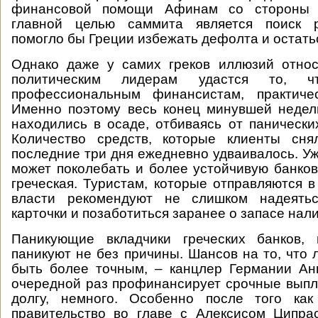
финансовой помощи Афинам со стороны
главной целью саммита является поиск р
помогло бы Греции избежать дефолта и остатьс
Однако даже у самих греков иллюзий относ
политическим лидерам удастся то, 
профессиональным финансистам, практиче
Именно поэтому весь конец минувшей недел
находились в осаде, отбиваясь от панических
Количество средств, которые клиенты сня
последние три дня ежедневно удваивалось. Уж
может поколебать и более устойчивую банков
греческая. Туристам, которые отправляются в
власти рекомендуют не слишком надеятьс
карточки и позаботиться заранее о запасе нал
Паникующие вкладчики греческих банков, 
паникуют не без причины. Шансов на то, что 
быть более точным, – канцлер Германии Ан
очередной раз профинансирует срочные выпл
долгу, немного. Особенно после того как
правительство во главе с Алексисом Ципра