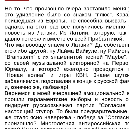
Но то, что произошло вчера заставило меня 
это удивление было со знаком "плюс". Каза
пришедшая из Европы, не способна вызвать
однако, на этот раз все получилось именно 
новость из Латвии. Из Латвии, которую, как
давно потеряли вместе со всей Прибалтикой.
Что мы вообще знаем о Латвии? Да собствен
кто-либо другой: ну Лайма Вайкуле, ну Раймон
"Brainstorm" с их знаменитой песней "Maybe"
со своей музыкальной викториной на Перво
Юрмалу, в которой ежегодно проводится 
"Новая волна" и игры КВН. Знаем шут
забавляемся, подставляя в конце к русской фам
и, конечно же, лабвакар!
Вернемся к моей вчерашней эмоциональной в
прошли парламентские выборы и новость о
лидирует русскоязычная партия "Согласие
настоящий ступор. То были предварительные 
же стало ясно наверняка - победа за "Согласи
произошло? Многолетняя антироссийская п