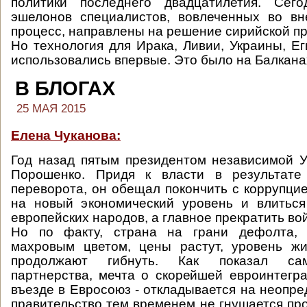
политики последнего двадцатилетия. Сег
эшелонов специалистов, вовлеченных во вн
процесс, направлены на решение сирийской п
Но технология для Ирака, Ливии, Украины, Ег
использовались впервые. Это было на Балкана
В БЛОГАХ
25 МАЯ 2015
Елена Чуканова:
Год назад пятым президентом независимой 
Порошенко. Придя к власти в результате 
переворота, он обещал покончить с коррупцие
на новый экономический уровень и влитьс
европейских народов, а главное прекратить вой
Но по факту, страна на грани дефолта, 
махровым цветом, цены растут, уровень жи
продолжают гибнуть. Как показал сам
партнерства, мечта о скорейшей евроинтегр
въезде в Евросоюз - откладывается на неопре
правительство тем временем не гнушается про