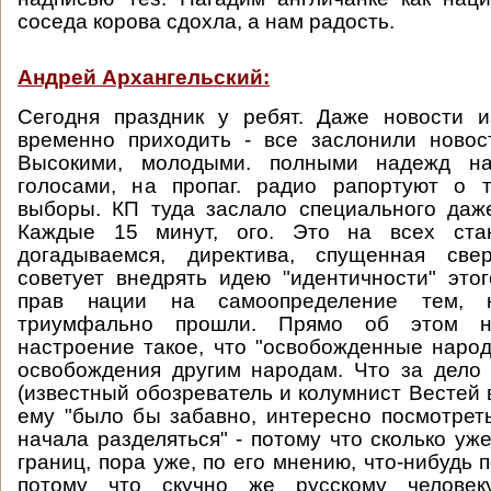
соседа корова сдохла, а нам радость.
Андрей Архангельский:
Сегодня праздник у ребят. Даже новости 
временно приходить - все заслонили новос
Высокими, молодыми. полными надежд н
голосами, на пропаг. радио рапортуют о т
выборы. КП туда заслало специального даж
Каждые 15 минут, ого. Это на всех ста
догадываемся, директива, спущенная свер
советует внедрять идею "идентичности" эт
прав нации на самоопределение тем, 
триумфально прошли. Прямо об этом н
настроение такое, что "освобожденные наро
освобождения другим народам. Что за дело
(известный обозреватель и колумнист Вестей 
ему "было бы забавно, интересно посмотрет
начала разделяться" - потому что сколько уж
границ, пора уже, по его мнению, что-нибудь 
потому что скучно же русскому человек