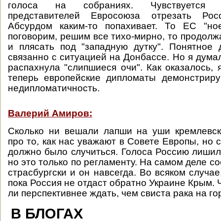
голоса на собраниях. Чувствуется 
представителей Евросоюза отрезать Ро
Абсурдом каким-то попахивает. То ЕС "ное
поговорим, решим все тихо-мирно, то продолж
и плясать под "западную дутку". Понятное 
связанно с ситуацией на Донбассе. Но я дума
распахнула "слипшиеся очи". Как оказалось, 
теперь европейские дипломаты демонстрир
недипломатичность.
Валерий Амиров:
Сколько ни вешали лапши на уши кремлевск
про то, как нас уважают в Совете Европы, но с
должно было случиться. Голоса Россию лишили
но это только по регламенту. На самом деле со
страсбургски и он навсегда. Во всяком случае
пока Россия не отдаст обратно Украине Крым. Ч
ли перспективнее ждать, чем свиста рака на го
В БЛОГАХ