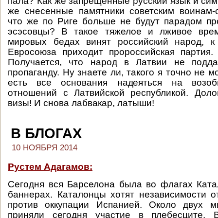
пала? Как же запрещенные русский язык и си
же снесенные памятники советским воинам-
что же по Риге больше не будут парадом п
эсэсовцы? В такое тяжелое и лживое врем
мировых бедах винят российский народ, к
Евросоюза приходит пророссийская партия.
Получается, что народ в Латвии не подд
пропаганду. Ну знаете ли, такого я точно не м
есть все основания надеяться на возоб
отношений с Латвийской республикой. Доло
визы! И снова лабвакар, латыши!
В БЛОГАХ
10 НОЯБРЯ 2014
Рустем Адагамов:
Сегодня вся Барселона была во флагах Ката
баннерах. Каталонцы хотят независимости 
против оккупации Испанией. Около двух м
приняли сегодня участие в плебесците. 