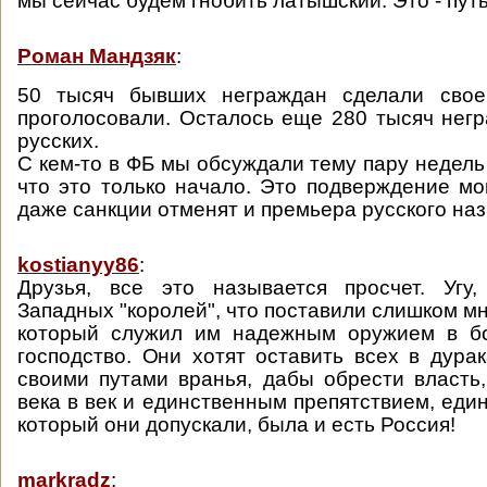
мы сейчас будем гнобить латышский. Это - путь 
Роман Мандзяк
:
50 тысяч бывших неграждан сделали свое
проголосовали. Осталось еще 280 тысяч негр
русских.
С кем-то в ФБ мы обсуждали тему пару недель 
что это только начало. Это подверждение м
даже санкции отменят и премьера русского наз
kostianyy86
:
Друзья, все это называется просчет. Угу,
Западных "королей", что поставили слишком мн
который служил им надежным оружием в б
господство. Они хотят оставить всех в дурак
своими путами вранья, дабы обрести власть, 
века в век и единственным препятствием, еди
который они допускали, была и есть Россия!
markradz
: