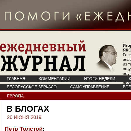
Иго
ЯК
Рос
вла
из т
ощу
неу
где 
ГЛАВНАЯ
КОММЕНТАРИИ
ИТОГИ НЕДЕЛИ
про
БЕЛОРУССКОЕ ЗЕРКАЛО
САМОУПРАВЛЕНИЕ
ВС
инт
ЕВРОПА
В БЛОГАХ
26 ИЮНЯ 2019
Петр Толстой
: