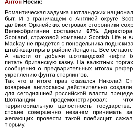
Антон
Носик:
Романтическая задумка шотландских национал
быт. И в граничащем с Англией округе Scott
далёких Оркнейских островах сторонники со
Великобритании составили
67
%. Директор
Scotland, страховой компании Scottish Life и 
Mackay не придётся с понедельника подыскив
штаб-квартиры в районе Лондона. Все остаютс
А налоги от добычи шотландской нефти б
питать британскую казну. На валютных торга
сообщения о предварительных итогах рефер
укреплению фунта стерлингов.
Так что в итоге прав оказался Николай Ст
коварные англосаксы действительно создал
для сегодняшней российской власти прецед
Шотландии продемонстрировал: чт
территориальную целостность государства,
стране совершенно незачем принимать за
желающих провести такой плебисцит сажа
тюрьму.