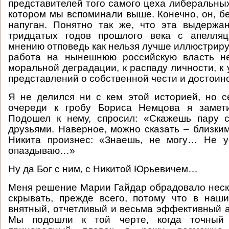
представителей того самого цеха либеральны
котором мы вспоминали выше. Конечно, он, б
напуган. Понятно так же, что эта выдержа
тридцатых годов прошлого века с апелля
мнению отповедь как нельзя лучше иллюстрируе
работа на нынешнюю российскую власть н
моральной деградации, к распаду личности, к
представлений о собственной чести и достоинс
Я не делился ни с кем этой историей, но с
очереди к гробу Бориса Немцова я замет
Подошел к нему, спросил: «Скажешь пару 
друзьями. Наверное, можно сказать – близким
Никита произнес: «Знаешь, не могу… Не у
опаздываю…»
Ну да Бог с ним, с Никитой Юрьевичем…
Меня решение Марии Гайдар обрадовало неска
скрывать, прежде всего, потому что в наш
внятный, отчетливый и весьма эффективный а
Мы подошли к той черте, когда точный 