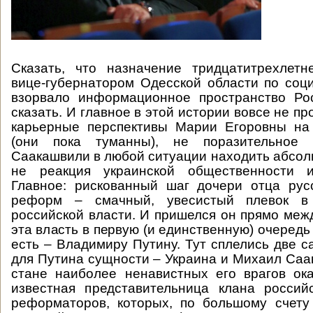
Сказать, что назначение тридцатитрехлет
вице-губернатором Одесской области по со
взорвало информационное пространство Ро
сказать. И главное в этой истории вовсе не 
карьерные перспективы Марии Егоровны на
(они пока туманны), не поразительное
Саакашвили в любой ситуации находить абсол
не реакция украинской общественности и
Главное: рискованный шаг дочери отца рус
реформ – смачный, увесистый плевок 
российской власти. И пришелся он прямо межд
эта власть в первую (и единственную) очередь
есть – Владимиру Путину. Тут сплелись две 
для Путина сущности – Украина и Михаил Саак
стане наиболее ненавистных его врагов ок
известная представительница клана россий
реформаторов, которых, по большому счету