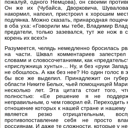
пожалуй, одного Немцова), он своими против
Он же их (Чубайса, Дворковича, Шувалова
накормил, напоил, пристроил к хорошим мест
подлянка. Можно сказать, принародная пощечи
в оба уха: «Говорили мы тебе, Владимир Влад
предатели, только зазевался, тут же нож в с
корень их всех!»
Разумеется, челядь немедленно бросилась р
на части. Шквал комментариев запестрел
словами и словосочетаниями, как «предательс
«прислужница хунты»… Ну, и без «руки Запада
не обошлось. А как без нее? Но один голос в 
бы все же выделил. Принадлежит он губер
области Никите Белых, чьей помощницей Мари
несколько лет. Эта цитата стоит того, ч
полностью: «Ее решение я не поддер
неправильным, о чем говорил ей. Переходить 
отношение которых к нашей стране и нашему 
является резко отрицательным, восп
противопоставление себя не просто вл
россиянам. И даже те сложности, которые у не