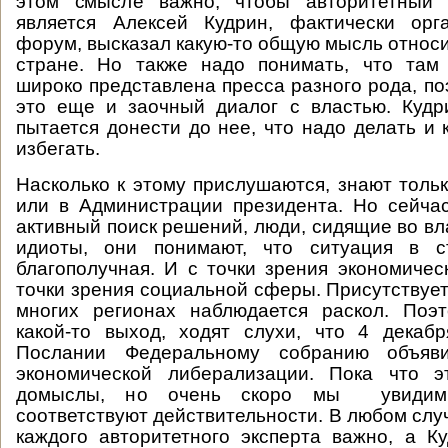
этом смысле важно, чтобы авторитетный 
является Алексей Кудрин, фактически орг
форум, высказал какую-то общую мысль относи
стране. Но также надо понимать, что там
широко представлена пресса разного рода, по
это еще и заочный диалог с властью. Кудр
пытается донести до нее, что надо делать и 
избегать.
Насколько к этому прислушаются, знают тольк
или в Администрации президента. Но сейча
активный поиск решений, люди, сидящие во вл
идиоты, они понимают, что ситуация в с
благополучная. И с точки зрения экономическ
точки зрения социальной сферы. Присутствует
многих регионах наблюдается раскол. Поэ
какой-то выход, ходят слухи, что 4 декаб
Послании Федеральному собранию объяв
экономической либерализации. Пока что э
домыслы, но очень скоро мы увидим,
соответствуют действительности. В любом слу
каждого авторитетного эксперта важно, а Ку