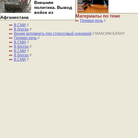
Внешняя
политика. Вывод
войск из
Материалы по теме
Афганистана
Прямая речь
//
В СМИ
//
В блогах
//
Время вспомнить про стрессовый сценарий
// МАКСИМ БЛАНТ
Прямая речь
//
В СМИ
//
В блогах
//
В СМИ
//
В блогах
//
В СМИ
//