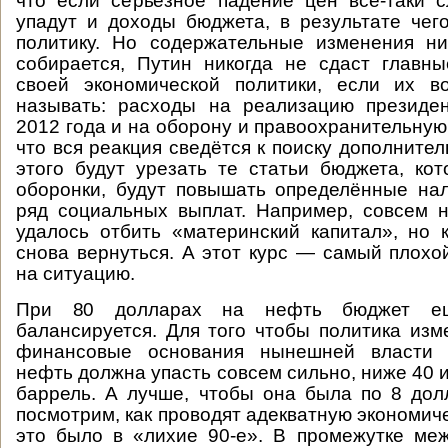
что если серьёзное падение цен всё-таки с
упадут и доходы бюджета, в результате чег
политику. Но содержательные изменения ни
собирается, Путин никогда не сдаст главн
своей экономической политики, если их 
называть: расходы на реализацию президен
2012 года и на оборону и правоохранительную
что вся реакция сведётся к поиску дополните
этого будут урезать те статьи бюджета, ко
оборонки, будут повышать определённые нал
ряд социальных выплат. Например, совсем 
удалось отбить «материнский капитал», но 
снова вернуться. А этот курс — самый плохо
на ситуацию.
При 80 долларах на нефть бюджет е
балансируется. Для того чтобы политика изм
финансовые основания нынешней власти 
нефть должна упасть совсем сильно, ниже 40 
баррель. А лучше, чтобы она была по 8 дол
посмотрим, как проводят адекватную экономиче
это было в «лихие 90-е». В промежутке ме