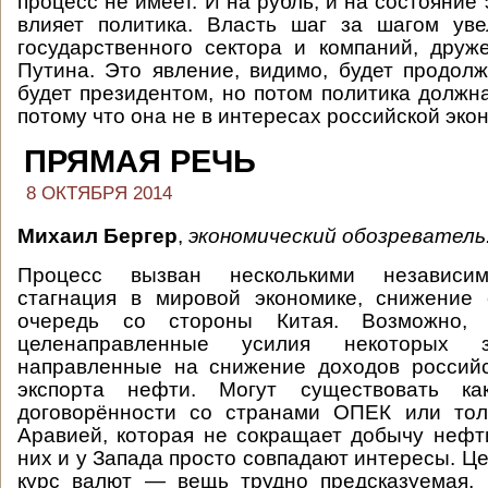
процесс не имеет. И на рубль, и на состояние
влияет политика. Власть шаг за шагом уве
государственного сектора и компаний, дру
Путина. Это явление, видимо, будет продолж
будет президентом, но потом политика должна
потому что она не в интересах российской эко
ПРЯМАЯ РЕЧЬ
8 ОКТЯБРЯ 2014
Михаил Бергер
,
экономический обозреватель
Процесс вызван несколькими независи
стагнация в мировой экономике, снижение 
очередь со стороны Китая. Возможно,
целенаправленные усилия некоторых з
направленные на снижение доходов российс
экспорта нефти. Могут существовать как
договорённости со странами ОПЕК или тол
Аравией, которая не сокращает добычу нефти
них и у Запада просто совпадают интересы. Це
курс валют — вещь трудно предсказуемая, 