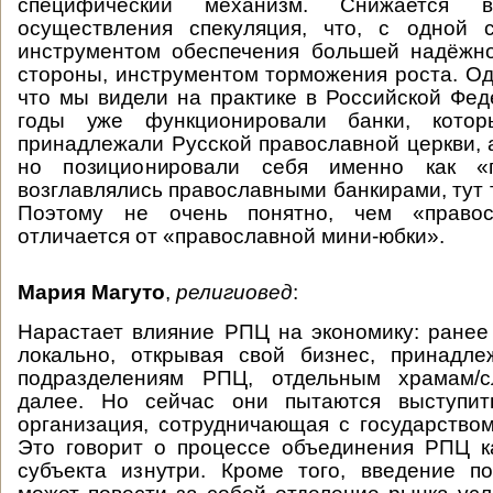
специфический механизм. Снижается в
осуществления спекуляция, что, с одной с
инструментом обеспечения большей надёжно
стороны, инструментом торможения роста. Одн
что мы видели на практике в Российской Феде
годы уже функционировали банки, котор
принадлежали Русской православной церкви, а
но позиционировали себя именно как «
возглавлялись православными банкирами, тут т
Поэтому не очень понятно, чем «правос
отличается от «православной мини-юбки».
Мария Магуто
,
религиовед
:
Нарастает влияние РПЦ на экономику: ране
локально, открывая свой бизнес, принадл
подразделениям РПЦ, отдельным храмам/с
далее. Но сейчас они пытаются выступит
организация, сотрудничающая с государством
Это говорит о процессе объединения РПЦ к
субъекта изнутри. Кроме того, введение п