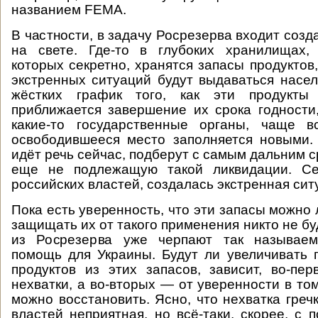
названием FEMA.
В частности, в задачу Росрезерва входит созд
на свете. Где-то в глубоких хранилищах,
которых секретно, хранятся запасы продуктов
экстренных ситуаций будут выдаваться насе
жёстких график того, как эти продукты 
приближается завершение их срока годности
какие-то государственные органы, чаще 
освободившееся место заполняется новыми. 
идёт речь сейчас, подберут с самым дальним с
еще не подлежащую такой ликвидации. Се
российских властей, создалась экстренная сит
Пока есть уверенность, что эти запасы можно 
защищать их от такого применения никто не буд
из Росрезерва уже черпают так называем
помощь для Украины. Будут ли увеличивать 
продуктов из этих запасов, зависит, во-пе
нехватки, а во-вторых — от уверенности в то
можно восстановить. Ясно, что нехватка греч
властей неприятная, но всё-таки, скорее, с 