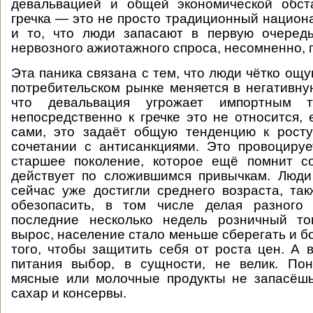
девальвацией и общей экономической обста
гречка — это не просто традиционный национа
и то, что люди запасают в первую очередь
нервозного ажиотажного спроса, несомненно, п
Эта паника связана с тем, что люди чётко ощ
потребительском рынке меняется в негативну
что девальвация угрожает импортным 
непосредственно к гречке это не относится,
сами, это задаёт общую тенденцию к росту
сочетании с антисанкциями. Это провоцируе
старшее поколение, которое ещё помнит со
действует по сложившимся привычкам. Люди
сейчас уже достигли среднего возраста, та
обезопасить, в том числе делая разного
последние несколько недель розничный то
вырос, население стало меньше сберегать и б
того, чтобы защитить себя от роста цен. А 
питания выбор, в сущности, не велик. Пон
мясные или молочные продукты не запасёшь
сахар и консервы.