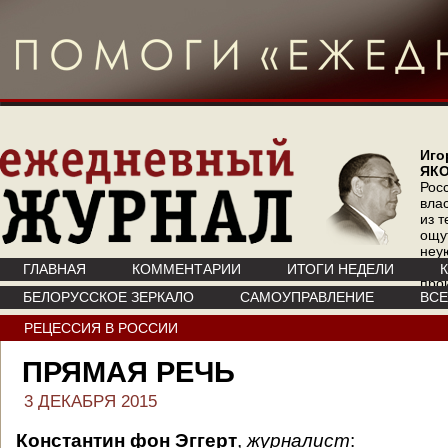
Иго
ЯК
Рос
вла
из т
ощу
неу
где 
ГЛАВНАЯ
КОММЕНТАРИИ
ИТОГИ НЕДЕЛИ
про
БЕЛОРУССКОЕ ЗЕРКАЛО
САМОУПРАВЛЕНИЕ
ВС
инт
РЕЦЕССИЯ В РОССИИ
ПРЯМАЯ РЕЧЬ
3 ДЕКАБРЯ 2015
Константин фон Эггерт
,
журналист
: