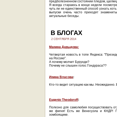
предболезненном состоянии пледом, щелкнул
Я всегда стараюсь в конце недели посмотре
чуть ли не единственный способ узнать хоть
выпуски очень часто приходят знаменит
актуальные беседы.
В БЛОГАХ
2 СЕНТЯБРЯ 2014
Марина Давыдова:
Четвертая новость в топе Яндекса: "Прези
на Россию".
А почему молчит Бурунди?
Почему не слышен голос Гондураса??
Ирина Власова
:
Кто-то видит ситуацию как мы. Неожиданно.
Eugenio Theodoroff
:
Полезно для самолюбия посуществовать отд
же фигня! Есть же Венесуэла и КНДР! Пр
зомбоящике.