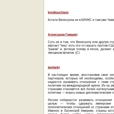
InsidiousSiam
:
Кстати Венесуэла не в БРИКС и там уже Чавес
Александр Гришин
:
Суть не в том, что Венесуэлу или другую ст
хватает "яиц" хоть что-то сказать против С
"раком" и, воткнув голову в песок, делают
звездным флагом. (С)
lambeki
:
В настоящее время, восстановив свои си
партнеров, которые ей необходимы, особ
надеется развивать отношения с теми ст
политики на международной арене. Из-за у
странами становятся все более натянутыми
политику — искать новые дипломатические о
Россия собирается развивать отношения 
целью — чтобы сдержать имперские 
геополитических отношений со странами эт
Именно в Латинской Америке, страны кот