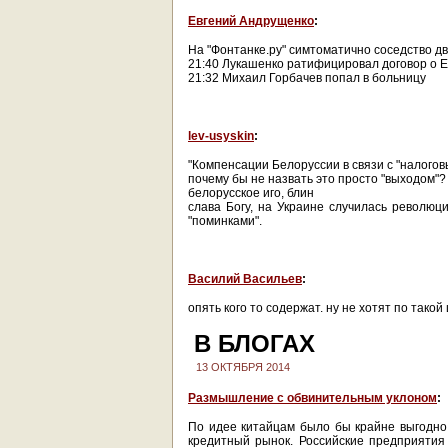
Евгений Андрущенко
:
На "Фонтанке.ру" симтоматично соседство дв
21:40 Лукашенко ратифицировал договор о 
21:32 Михаил Горбачев попал в больницу
lev-usyskin
:
"Компенсации Белоруссии в связи с "налого
почему бы не назвать это просто "выходом"?
белорусское иго, блин
слава Богу, на Украине случилась революци
"поминками".
Василий Васильев
:
опять кого то содержат. ну не хотят по тако
В БЛОГАХ
13 ОКТЯБРЯ 2014
Размышление с обвинительным уклоном
:
По идее китайцам было бы крайне выгодно
кредитный рынок. Российские предприятия