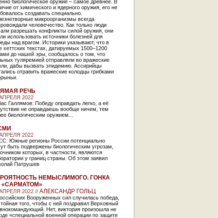
нно биологическое оружие – самое древнее. В
ичие от химического и ядерного оружия, его не
бовалось создавать специально.
лезнетворные микроорганизмы всегда
ровождали человечество. Как только люди
чали разрешать конфликты силой оружия, они
ли использовать источники болезней для
еды над врагом. Историки указывают, что в
 хеттских текстах, датируемых 1500–1200
ами до нашей эры, сообщалось о том, что
льных туляремией отправляли во вражеские
мли, дабы вызвать эпидемию. Ассирийцы
тались отравить вражеские колодцы грибками
орыньи.
ЯМАЯ РЕЧЬ
 АПРЕЛЯ 2022
ас Галлямов: Победу оправдать легко, а её
сутствие не оправдаешь вообще ничем, тем
ее биологическим оружием...
СМИ
 АПРЕЛЯ 2022
СС: Южные регионы России потенциально
гут быть подвержены биологическим угрозам,
очником которых, в частности, являются
оратории у границ страны. Об этом заявил
колай Патрушев
РОЯТНОСТЬ НЕМЫСЛИМОГО. ГОНКА
 «САРМАТОМ»
АЛЕКСАНДР ГОЛЬЦ
 АПРЕЛЯ 2022 //
российских Вооруженных сил случилась победа,
тойная того, чтобы с ней поздравил Верховный
авнокомандующий. Нет, виктория произошла не
оде «специальной военной операции по защите