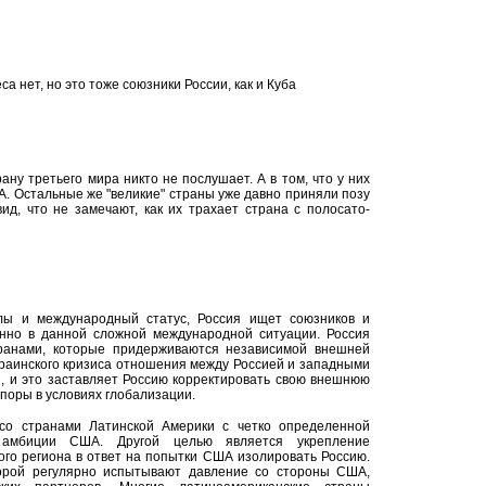
а нет, но это тоже союзники России, как и Куба
рану третьего мира никто не послушает. А в том, что у них
ША. Остальные же "великие" страны уже давно приняли позу
 вид, что не замечают, как их трахает страна с полосато-
лы и международный статус, Россия ищет союзников и
енно в данной сложной международной ситуации. Россия
ранами, которые придерживаются независимой внешней
краинского кризиса отношения между Россией и западными
, и это заставляет Россию корректировать свою внешнюю
поры в условиях глобализации.
со странами Латинской Америки с четко определенной
амбиции США. Другой целью является укрепление
ого региона в ответ на попытки США изолировать Россию.
орой регулярно испытывают давление со стороны США,