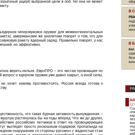
серьёзный ущерб выбранной цели в лоб. Но она не может
обо
кету.
В 
РБК
под
утв
нес
зъядерное гиперзвуковое оружие для межконтинентальных
ракета), американские же аналитики говорят о том, что для
рзвуковую ракету ядерный заряд. Правильно говорят, у нас
В 
мпаний, но эффективно.
bor
сра
без
вое
гона верить нельзя. ЕвроПРО – это чистая провокация по
й вопрос о ядерном оружии уже давно закрыт, а иной силы,
.
не хочет никому противостоять. Россия всегда готова к
тву.
РА
НА
12 
Суд
опа
ественность, что такая бурная активность вынужденная –
ка
 муштра растянулась бы на годы вперед. Что же до других,
без
ействия российских летчиков в ответ на провоцирующее
вр
 тут выглядят просто роскошным подарком: пропаганда на
под
газ
редном «нарушении со стороны русских» с жадностью стаи
раб