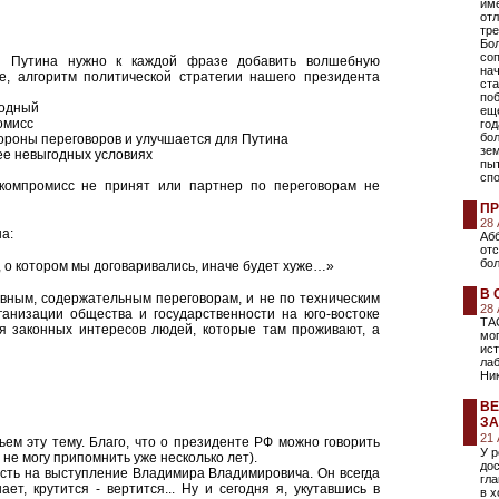
име
отл
тре
Бо
соп
й Путина нужно к каждой фразе добавить волшебную
на
е, алгоритм политической стратегии нашего президента
ста
поб
годный
еще
омисс
год
бо
тороны переговоров и улучшается для Путина
зе
лее невыгодных условиях
пы
сп
компромисс не принят или партнер по переговорам не
ПР
28
а:
Абб
от
бол
, о котором мы договаривались, иначе будет хуже…»
В 
вным, содержательным переговорам, и не по техническим
28
ганизации общества и государственности на юго-востоке
ТА
я законных интересов людей, которые там проживают, а
мо
ист
лаб
Ни
ВЕ
ЗА
21
ьем эту тему. Благо, что о президенте РФ можно говорить
У 
о не могу припомнить уже несколько лет).
дос
асть на выступление Владимира Владимировича. Он всегда
гл
ет, крутится - вертится... Ну и сегодня я, укутавшись в
в х