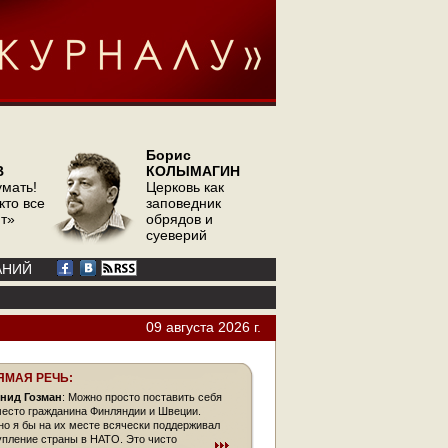
Борис
В
КОЛЫМАГИН
умать!
Церковь как
кто все
заповедник
ит»
обрядов и
суеверий
АНИЙ
09 августа 2026 г.
ЯМАЯ РЕЧЬ:
нид Гозман
: Можно просто поставить себя
место гражданина Финляндии и Швеции.
но я бы на их месте всячески поддерживал
упление страны в НАТО. Это чисто