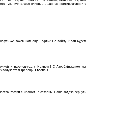
ких партнеров. Многие латиноамериканские страны
тся увеличить свое влияние в данном противостоянии с
 нефть =А зачем нам еще нефть? Не пойму. Иран будем
олией и наконец-то... с Ираном!!! С Азербайджаном мы
з получается! Трепещи, Европа!!!
чества России с Ираном не связаны. Наша задача-вернуть