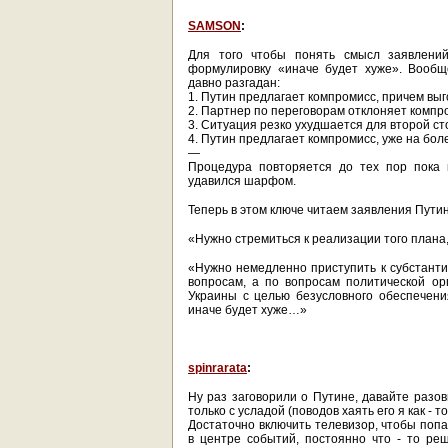
SAMSON
:
Для того чтобы понять смысл заявлени
формулировку «иначе будет хуже». Вообщ
давно разгадан:
1. Путин предлагает компромисс, причем вы
2. Партнер по переговорам отклоняет компр
3. Ситуация резко ухудшается для второй с
4. Путин предлагает компромисс, уже на бо
—
Процедура повторяется до тех пор пока 
удавился шарфом.
Теперь в этом ключе читаем заявления Путин
«Нужно стремиться к реализации того плана
«Нужно немедленно приступить к субстанти
вопросам, а по вопросам политической ор
Украины с целью безусловного обеспечени
иначе будет хуже…»
spinrarata
:
Ну раз заговорили о Путине, давайте разов
только с усладой (поводов хаять его я как - т
Достаточно включить телевизор, чтобы поп
в центре событий, постоянно что - то реша