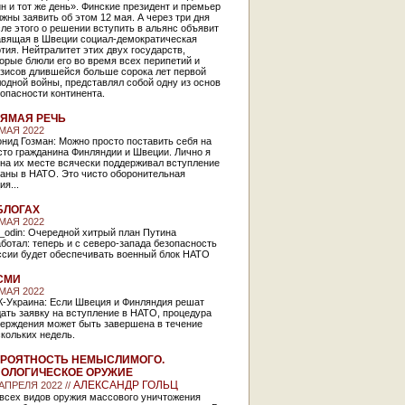
н и тот же день». Финские президент и премьер
жны заявить об этом 12 мая. А через три дня
ле этого о решении вступить в альянс объявит
авящая в Швеции социал-демократическая
тия. Нейтралитет этих двух государств,
орые блюли его во время всех перипетий и
изисов длившейся больше сорока лет первой
одной войны, представлял собой одну из основ
опасности континента.
ЯМАЯ РЕЧЬ
 МАЯ 2022
нид Гозман: Можно просто поставить себя на
сто гражданина Финляндии и Швеции. Лично я
на их месте всячески поддерживал вступление
раны в НАТО. Это чисто оборонительная
ия...
БЛОГАХ
 МАЯ 2022
_odin: Очередной хитрый план Путина
ботал: теперь и с северо-запада безопасность
ссии будет обеспечивать военный блок НАТО
СМИ
 МАЯ 2022
К-Украина: Если Швеция и Финляндия решат
ать заявку на вступление в НАТО, процедура
верждения может быть завершена в течение
скольких недель.
РОЯТНОСТЬ НЕМЫСЛИМОГО.
ОЛОГИЧЕСКОЕ ОРУЖИЕ
АЛЕКСАНДР ГОЛЬЦ
 АПРЕЛЯ 2022 //
 всех видов оружия массового уничтожения