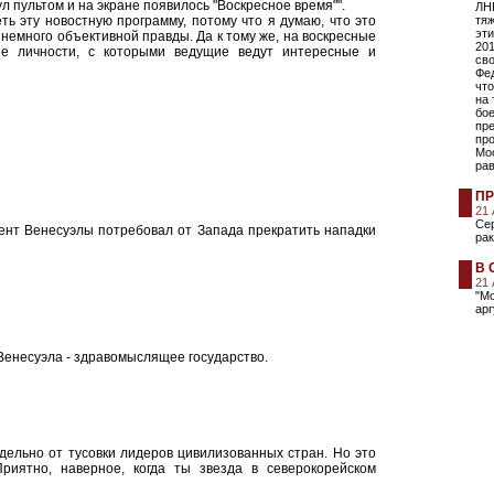
 пультом и на экране появилось "Воскресное время"".
ЛНР
ть эту новостную программу, потому что я думаю, что это
тяж
эт
 немного объективной правды. Да к тому же, на воскресные
201
ые личности, с которыми ведущие ведут интересные и
св
Фе
что
на 
бо
пр
про
Мос
ра
ПР
21
Сер
дент Венесуэлы потребовал от Запада прекратить нападки
рак
В 
21
"М
арг
 Венесуэла - здравомыслящее государство.
ельно от тусовки лидеров цивилизованных стран. Но это
иятно, наверное, когда ты звезда в северокорейском