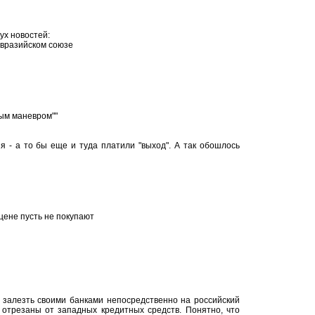
ух новостей:
Евразийском союзе
вым маневром""
я - а то бы еще и туда платили "выход". А так обошлось
й цене пусть не покупают
 залезть своими банками непосредственно на российский
 отрезаны от западных кредитных средств. Понятно, что