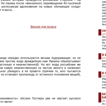
 учения, которые проводятся российской стороной – на
оди
. Но паника после «внезапного перемещения 40-тысячной
дол
т англосаксам вдохновения на новые обучающие солдат
пос
ет и касса…
пр
пар
кот
кр
хол
без
Версия для печати
ПР
12
Лео
ме
бы 
ст
акц
В 
ганде нередко используются весьма будоражащие, но не
12
bor
мею против, когда враждебную нам Украину обрабатывают
сра
астенько и некачественной). Но вот когда российские же
Ро
ем самую некачественную) за чистую монету и начинают
ьезе убеждать в ее правоте (причем те, кого пытаются
В 
, но отличают пропаганду от истинного положения вещей),
12
РБ
под
ут
не
ВЕ
БИ
люзивность»: обслуге Путлера уже не хватает русского
28
тот мелет
Из