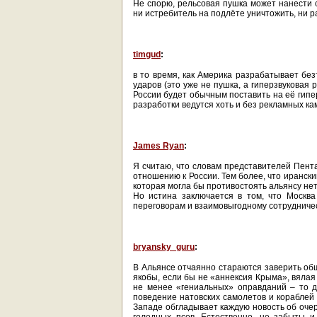
Не спорю, рельсовая пушка может нанести 
ни истребитель на подлёте уничтожить, ни ра
timgud
:
в то время, как Америка разрабатывает бе
ударов (это уже не пушка, а гиперзвуковая 
России будет обычным поставить на её гипе
разработки ведутся хоть и без рекламных ка
James Ryan
:
Я считаю, что словам представителей Пента
отношению к России. Тем более, что ирански
которая могла бы противостоять альянсу нет
Но истина заключается в том, что Москва 
переговорам и взаимовыгодному сотрудничес
bryansky_guru
:
В Альянсе отчаянно стараются заверить общ
якобы, если бы не «аннексия Крыма», вялая
не менее «гениальных» оправданий – то д
поведение натовских самолетов и кораблей
Западе обгладывает каждую новость об оче