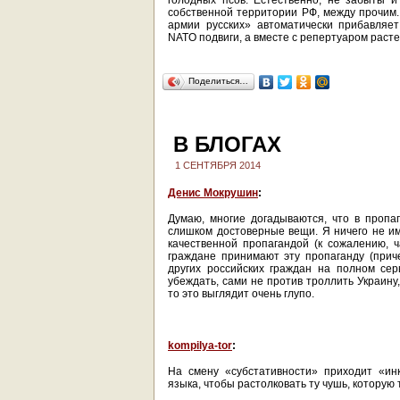
голодных псов. Естественно, не забыты и
собственной территории РФ, между прочим
армии русских» автоматически прибавляе
NATO подвиги, а вместе с репертуаром раст
Поделиться…
В БЛОГАХ
1 СЕНТЯБРЯ 2014
Денис Мокрушин
:
Думаю, многие догадываются, что в пропа
слишком достоверные вещи. Я ничего не и
качественной пропагандой (к сожалению, ч
граждане принимают эту пропаганду (прич
других российских граждан на полном сер
убеждать, сами не против троллить Украину
то это выглядит очень глупо.
kompilya-tor
:
На смену «субстативности» приходит «инк
языка, чтобы растолковать ту чушь, которую 