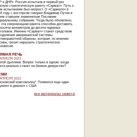
 и ДНР». Россия испытала в первый раз
елую стратегическую ракету «Сармат». Путь к
им испытаниям был непрост. О «Сармате» в
8 году с восторгом говорил Владимир Путин в
оем ставшем знаменитым Послании
деральному собранию. Тогда было объявлено,
 эта сверхмощная ракета способна доставить
тысячи километров до десяти ядерных
еголовок. Именно «Сармат» станет средством
еодоления американской системы
тиворакетной обороны, которая, по мнению
квы, грозит нарушить стратегическое
вновесие.
ЯМАЯ РЕЧЬ
 АПРЕЛЯ 2022
гей Цыпляев: Вопрос только в одном: когда
ета реально станет на боевое дежурство?
СМИ
 АПРЕЛЯ 2022
осковский комсомолец": Появился еще один
умент в диалоге с США
все материалы сюжета