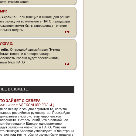
ронительная акция...
СМИ:
-Украина:
Если Швеция и Финляндия решат
ать заявку на вступление в НАТО, процедура
ерждения может быть завершена в течение
кольких недель.
БЛОГАХ:
_odin
: Очередной хитрый план Путина
ботал: теперь и с северо-запада
опасность России будет обеспечивать
нный блок НАТО
НЕЕ В СЮЖЕТЕ
ТО ЗАЙДЕТ С СЕВЕРА
АЛЕКСАНДР ГОЛЬЦ
МАЯ 2022 //
я по всему, в эти дни случится то, чего так
салось российское руководство. Произойдет
рдинальный слом системы европейской
опасности. Нет сомнений, что в ближайшее
емя Финляндия и Швеция одновременно
адут заявки на членство в НАТО. Финская
ета Helsingin Sanomat утверждает: «Обе страны
отают над тем, чтобы их заявки были поданы в