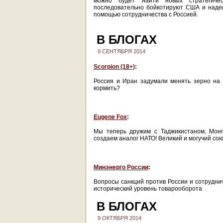
можно будет найти новых стратегичес
последовательно бойкотируют США и надею
помощью сотрудничества с Россией.
В БЛОГАХ
9 СЕНТЯБРЯ 2014
Scorpion (18+)
:
Россия и Иран задумали менять зерно на
кормить?
Eugene Fox
:
Мы теперь дружим с Таджикистаном, Монг
создаем аналог НАТО! Великий и могучий сою
Минэнерго России
:
Вопросы санкций против России и сотрудни
исторический уровень товарооборота
В БЛОГАХ
9 ОКТЯБРЯ 2014