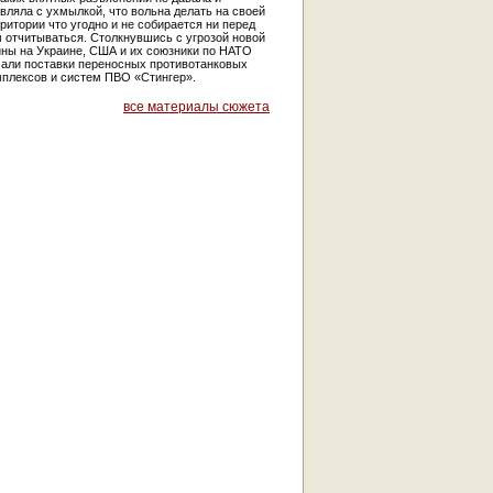
вляла с ухмылкой, что вольна делать на своей
ритории что угодно и не собирается ни перед
 отчитываться. Столкнувшись с угрозой новой
йны на Украине, США и их союзники по НАТО
чали поставки переносных противотанковых
мплексов и систем ПВО «Стингер».
все материалы сюжета