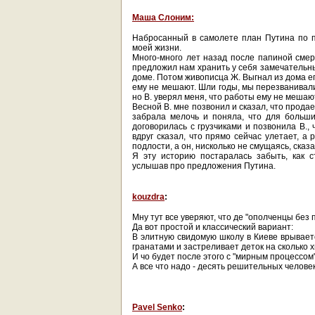
Маша Слоним:
Набросанный в самолете план Путина по 
моей жизни.
Много-много лет назад после папиной смер
предложил нам хранить у себя замечательны
доме. Потом живописца Ж. Выгнал из дома ег
ему не мешают. Шли годы, мы перезванивалис
но В. уверял меня, что работы ему не мешаю
Весной В. мне позвонил и сказал, что прода
забрала мелочь и поняла, что для больших
договорилась с грузчиками и позвонила В.,
вдруг сказал, что прямо сейчас улетает, а
подлости, а он, нисколько не смущаясь, сказа
Я эту историю постаралась забыть, как 
услышав про предложения Путина.
kouzdra
:
Мну тут все уверяют, что де "ополченцы без 
Да вот простой и классический вариант:
В элитную свидомую школу в Киеве врываетс
гранатами и застреливает деток на сколько 
И чо будет после этого с "мирным процессом
А все что надо - десять решительных человек
Pavel Senko
: