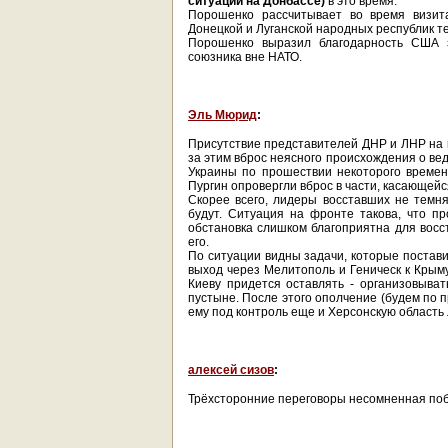
ситуации на Донбассе)
в это время:
Порошенко рассчитывает во время визи
Донецкой и Луганской народных республик т
Порошенко выразил благодарность США з
союзника вне НАТО.
Эль Мюрид
:
Присутствие представителей ДНР и ЛНР на 
за этим вброс неясного происхождения о ве
Украины по прошествии некоторого времен
Пургин опровергли вброс в части, касающейс
Скорее всего, лидеры восставших не темня
будут. Ситуация на фронте такова, что п
обстановка слишком благоприятна для восст
его.
По ситуации видны задачи, которые постави
выход через Мелитополь и Геническ к Крым
Киеву придется оставлять - организовыват
пустыне. После этого ополчение (будем по п
ему под контроль еще и Херсонскую область 
алексей сизов
:
Трёхсторонние переговоры несомненная по