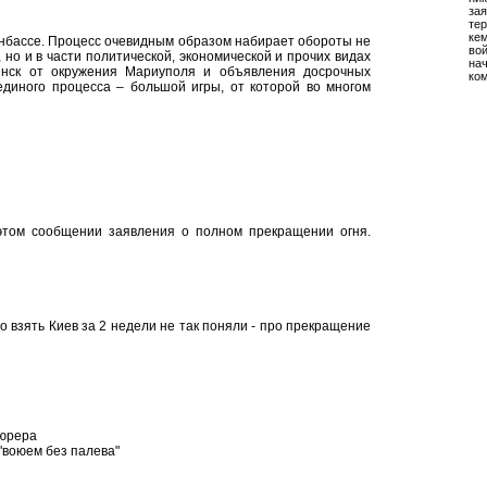
зая
тер
кем
онбассе. Процесс очевидным образом набирает обороты не
во
, но и в части политической, экономической и прочих видах
на
инск от окружения Мариуполя и объявления досрочных
ко
единого процесса – большой игры, от которой во многом
 этом сообщении заявления о полном прекращении огня.
ро взять Киев за 2 недели не так поняли - про прекращение
фюрера
 "воюем без палева"