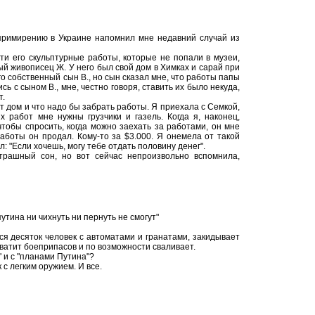
примирению в Украине напомнил мне недавний случай из
ти его скульптурные работы, которые не попали в музеи,
й живописец Ж. У него был свой дом в Химках и сарай при
о собственный сын В., но сын сказал мне, что работы папы
ь с сыном В., мне, честно говоря, ставить их было некуда,
т.
ет дом и что надо бы забрать работы. Я приехала с Семкой,
 работ мне нужны грузчики и газель. Когда я, наконец,
 чтобы спросить, когда можно заехать за работами, он мне
 работы он продал. Кому-то за $3.000. Я онемела от такой
л: "Если хочешь, могу тебе отдать половину денег".
страшный сон, но вот сейчас непроизвольно вспомнила,
путина ни чихнуть ни пернуть не смогут"
я десяток человек с автоматами и гранатами, закидывает
хватит боеприпасов и по возможности сваливает.
" и с "планами Путина"?
 с легким оружием. И все.