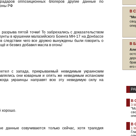
 радаров оппозиционных блогеров другие данные по
роны РФ
В 
"Мо
сво
опе
 разрыва пятой точки! То забрехались с доказательством
хунты в крушении малазийского Боинга МН-17 на Донбассе
 в следствии чего все дружно вынуждены были говорить о
В 
щё и безвиз добавил масла в огонь!
Але
ост
дер
бра
его 
летел с запада, прикрываемый невидимым украинским
авлялись они коварным и опять же невидимым испанским
т, когда украинцы направят всю эту невидимую силу на
РА
В 
3 
"М
ё хорошо.
сво
опе
В 
 данные озвучиваются только сейчас, хотя трагедия
1 
Гла
одн