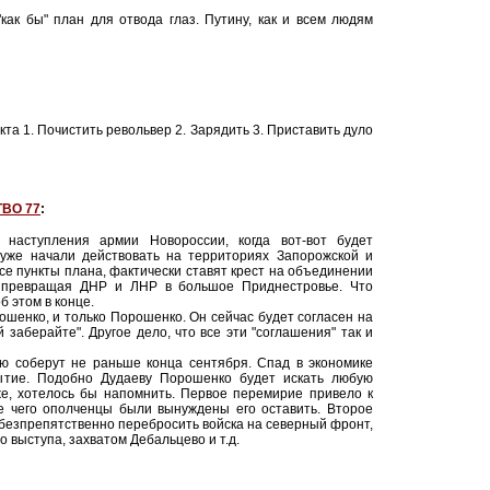
как бы" план для отвода глаз. Путину, как и всем людям
та 1. Почистить револьвер 2. Зарядить 3. Приставить дуло
ТВО 77
:
наступления армии Новороссии, когда вот-вот будет
уже начали действовать на территориях Запорожской и
се пункты плана, фактически ставят крест на объединении
, превращая ДНР и ЛНР в большое Приднестровье. Что
б этом в конце.
ошенко, и только Порошенко. Он сейчас будет согласен на
й заберайте". Другое дело, что все эти "соглашения" так и
ую соберут не раньше конца сентября. Спад в экономике
ытие. Подобно Дудаеву Порошенко будет искать любую
же, хотелось бы напомнить. Первое перемирие привело к
ле чего ополченцы были вынуждены его оставить. Второе
 безпрепятственно перебросить войска на северный фронт,
о выступа, захватом Дебальцево и т.д.