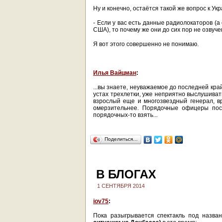
Ну и конечно, остаётся такой же вопрос к Ук
- Если у вас есть данные радиолокаторов (а 
США), то почему же они до сих пор не озвуч
Я вот этого совершенно не понимаю.
Илья Вайцман
:
...вы знаете, неуважаемое до последней кра
устах трехлетки, уже неприятно выслушивать
взрослый еще и многозвездный генерал, в
омерзительнее. Порядочные офицеры посл
порядочных-то взять...
Поделиться…
В БЛОГАХ
1 СЕНТЯБРЯ 2014
iov75
:
Пока разыгрывается спектакль под назва