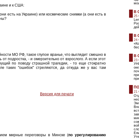
мо
раине и к США:
В 
они есть на Украине) или космические снимки (а они есть в
25
ены?
Len
Ро
дей
В 
24
«К
бе
йности МО РФ, такое глупое вранье, что выглядит смешно в
В 
 от подростка, - и омерзительно от взрослого. А если этот
23
рущий по поводу страшной трагедии, - то еще стократно
УН
е таких "ошибок" стреляются, да откуда же у вас там
ок
поч
пр
при
ПО
21
Версия для печати
Отд
не
Эм
Вла
вст
зав
мин
сов
вой
сл
Ели
нием мирные переговоры в Минске (
по урегулированию
Уте