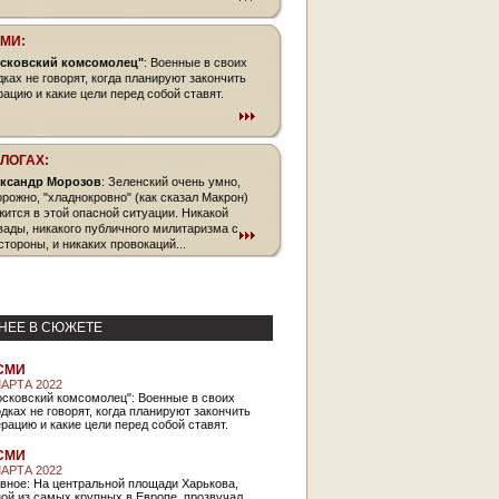
СМИ:
сковский комсомолец"
: Военные в своих
дках не говорят, когда планируют закончить
рацию и какие цели перед собой ставят.
БЛОГАХ:
ксандр Морозов
: Зеленский очень умно,
орожно, "хладнокровно" (как сказал Макрон)
жится в этой опасной ситуации. Никакой
вады, никакого публичного милитаризма с
стороны, и никаких провокаций...
НЕЕ В СЮЖЕТЕ
СМИ
МАРТА 2022
осковский комсомолец": Военные в своих
дках не говорят, когда планируют закончить
рацию и какие цели перед собой ставят.
СМИ
МАРТА 2022
вное: На центральной площади Харькова,
ой из самых крупных в Европе, прозвучал