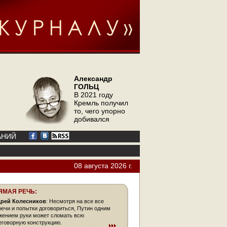
Александр
ГОЛЬЦ
В 2021 году
Кремль получил
то, чего упорно
добивался
АНИЙ
08 августа 2026 г.
ЯМАЯ РЕЧЬ:
рей Колесников
: Несмотря на все все
речи и попытки договориться, Путин одним
жением руки может сломать всю
еговорную конструкцию.