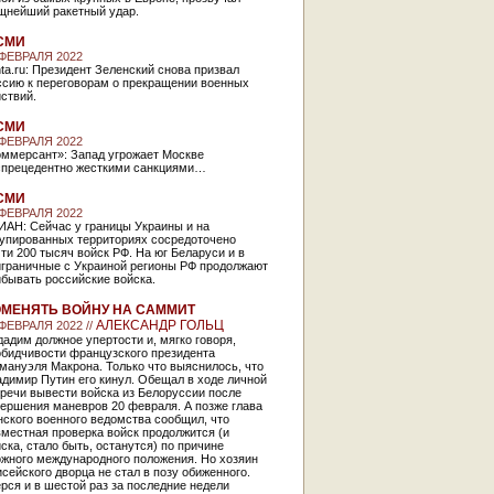
щнейший ракетный удар.
СМИ
 ФЕВРАЛЯ 2022
ta.ru: Президент Зеленский снова призвал
ссию к переговорам о прекращении военных
ствий.
СМИ
 ФЕВРАЛЯ 2022
оммерсант»: Запад угрожает Москве
спрецедентно жесткими санкциями…
СМИ
 ФЕВРАЛЯ 2022
ИАН: Сейчас у границы Украины и на
купированных территориях сосредоточено
ти 200 тысяч войск РФ. На юг Беларуси и в
играничные с Украиной регионы РФ продолжают
бывать российские войска.
МЕНЯТЬ ВОЙНУ НА САММИТ
АЛЕКСАНДР ГОЛЬЦ
 ФЕВРАЛЯ 2022 //
адим должное упертости и, мягко говоря,
обидчивости французского президента
мануэля Макрона. Только что выяснилось, что
димир Путин его кинул. Обещал в ходе личной
речи вывести войска из Белоруссии после
ершения маневров 20 февраля. А позже глава
ского военного ведомства сообщил, что
местная проверка войск продолжится (и
ска, стало быть, останутся) по причине
ожного международного положения. Но хозяин
сейского дворца не стал в позу обиженного.
рся и в шестой раз за последние недели