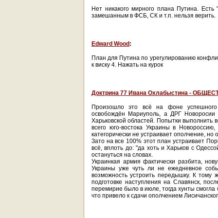
Нет никакого мирного плана Путина. Есть "
замешанным в ФСБ, СК и т.п. нельзя верить.
Edward Wood
:
План для Путина по урегулированию конфлик
к виску 4. Нажать на курок
Доктрина 77 Ивана Охлабыстина - ОБЩЕС
Произошло это всё на фоне успешного 
освобождён Мариуполь, а ДРГ Новоросии 
Харьковской областей. Попытки выполнить в
всего юго-востока Украины в Новороссию
категорически не устраивает ополчение, но о
Зато на все 100% этот план устраивает Пор
всё, вплоть до: "да хоть и Харьков с Одессо
остануться на словах.
Украинкая армия фактически разбита, нов
Украины уже чуть ли не ежедневное соб
возможность устроить передышку. К тому 
подготовке наступления на Славянск, пос
перемирие было в июле, тогда хунты смогла
что привело к сдачи ополчением Лисичанског