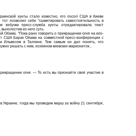
краинской хунты стало известно, что посол США в Киеве
о тот позволил себе "сымитировать самостоятельность в
е взбучки пресс-служба хунты отредактировала текст
 выхолостив из него суть.
 Обама. "Пока рано говорить о прекращении огня на юго-
ент США Барак Обама на совместной пресс-конференции с
м Ильвесом в Таллине. Тем самым он дал понять, что
ужно решать с ним, хозяином киевских марионеток...
рекращении огня. — То есть вы признаёте своё участие в
в Украине, тогда мы проведем марш за войну 21 сентября,