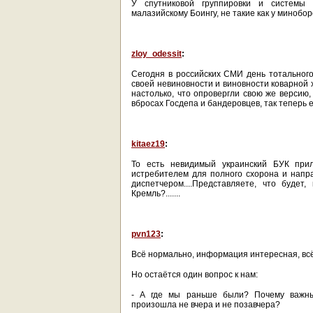
У спутниковой группировки и системы
малазийскому Боингу, не такие как у минобо
zloy_odessit
:
Сегодня в российских СМИ день тотального
своей невиновности и виновности коварной 
настолько, что опровергли свою же версию,
вбросах Госдепа и бандеровцев, так теперь е
kitaez19
:
То есть невидимый украинский БУК при
истребителем для полного схорона и напр
диспетчером....Представляете, что буде
Кремль?.......
pvn123
:
Всё нормально, информация интересная, вс
Но остаётся один вопрос к нам:
- А где мы раньше были? Почему важные
произошла не вчера и не позавчера?