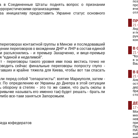
поз
та в Соединенные Штаты поднять вопрос о признании
пр
еррористическими организациями.
вче
от
а инициативу предоставить Украине статус основного
ПР
21
Анд
и п
ру
кон
переговорах контактной группы в Минске и последовавший
В 
дении переговоров о вхождении ДНР и ЛНР в состав единой
21
и разъяснились - и премьер Захарченко, и вице-премьер
"Ко
я "единой и неделимой".
в э
т - переговоры такого уровня ими пока вестись точно не
Ва
роводить сейчас финальные переговоры попросту глупо -
авших и крайне тяжела для Киева, чтобы вот так спасать
В 
21
ли перед собой "сепаратисты": взятие Мариуполя, затем -
Але
у. По определению юг Украины до Днепра в этой ситуации
ост
ь оборону в степях - это то же самое, что рыть окопы в
дер
бра
ривычке называть его именно так) будет решать - брать ли
сто
либо все-таки заняться Запорожьем.
ДЕ
17
Мос
ме
не
беда кофедератов
пр
При
НА
вой
ник