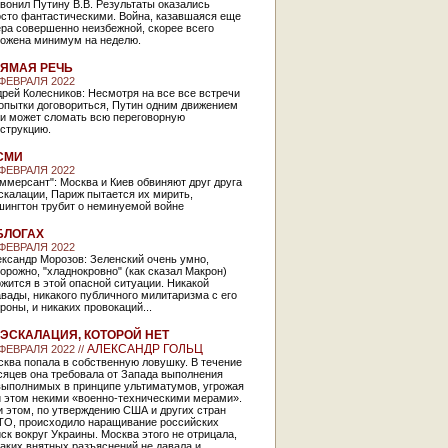
вонил Путину В.В. Результаты оказались
осто фантастическими. Война, казавшаяся еще
ра совершенно неизбежной, скорее всего
ложена минимум на неделю.
ЯМАЯ РЕЧЬ
 ФЕВРАЛЯ 2022
рей Колесников: Несмотря на все все встречи
опытки договориться, Путин одним движением
ки может сломать всю переговорную
струкцию.
СМИ
 ФЕВРАЛЯ 2022
ммерсант": Москва и Киев обвиняют друг друга
скалации, Париж пытается их мирить,
шингтон трубит о неминуемой войне
БЛОГАХ
 ФЕВРАЛЯ 2022
ксандр Морозов: Зеленский очень умно,
орожно, "хладнокровно" (как сказал Макрон)
жится в этой опасной ситуации. Никакой
вады, никакого публичного милитаризма с его
роны, и никаких провокаций...
ЭСКАЛАЦИЯ, КОТОРОЙ НЕТ
АЛЕКСАНДР ГОЛЬЦ
 ФЕВРАЛЯ 2022 //
ква попала в собственную ловушку. В течение
сяцев она требовала от Запада выполнения
выполнимых в принципе ультиматумов, угрожая
и этом некими «военно-техническими мерами».
 этом, по утверждению США и других стран
ТО, происходило наращивание российских
ск вокруг Украины. Москва этого не отрицала,
аких внятных разъяснений не давала и