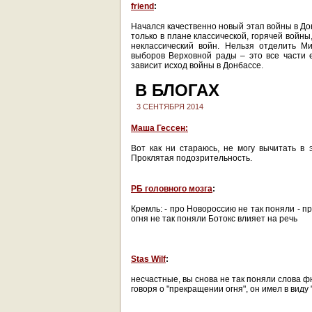
friend
:
Начался качественно новый этап войны в Д
только в плане классической, горячей войны
неклассический войн. Нельзя отделить М
выборов Верховной рады – это все части 
зависит исход войны в Донбассе.
В БЛОГАХ
3 СЕНТЯБРЯ 2014
Маша Гессен:
Вот как ни стараюсь, не могу вычитать в
Проклятая подозрительность.
РБ головного мозга
:
Кремль: - про Новороссию не так поняли - п
огня не так поняли Ботокс влияет на речь
Stas Wilf
:
несчастные, вы снова не так поняли слова 
говоря о "прекращении огня", он имел в виду