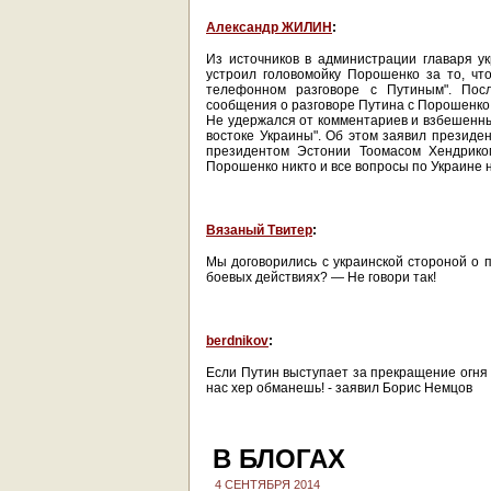
Александр ЖИЛИН
:
Из источников в администрации главаря у
устроил головомойку Порошенко за то, чт
телефонном разговоре с Путиным". Посл
сообщения о разговоре Путина с Порошенко,
Не удержался от комментариев и взбешенный
востоке Украины". Об этом заявил презид
президентом Эстонии Тоомасом Хендрико
Порошенко никто и все вопросы по Украине н
Вязаный Твитер
:
Мы договорились с украинской стороной о п
боевых действиях? — Не говори так!
berdnikov
:
Если Путин выступает за прекращение огня 
нас хер обманешь! - заявил Борис Немцов
В БЛОГАХ
4 СЕНТЯБРЯ 2014