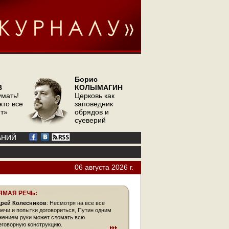
Борис
В
КОЛЫМАГИН
умать!
Церковь как
кто все
заповедник
ит»
обрядов и
суеверий
АНИЙ
06 августа 2026 г.
ЯМАЯ РЕЧЬ:
рей Колесников
: Несмотря на все все
речи и попытки договориться, Путин одним
жением руки может сломать всю
еговорную конструкцию.