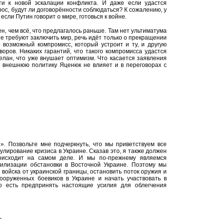
ти к новой эскалации конфликта. И даже если удастся
рос, будут ли договорённости соблюдаться? К сожалению, у
сли Путин говорит о мире, готовься к войне.
н, чем всё, что предлагалось раньше. Там нет ультиматума
не требуют заключить мир, речь идёт только о прекращении
 возможный компромисс, который устроит и ту, и другую
оров. Никаких гарантий, что такого компромисса удастся
делан, что уже внушает оптимизм. Что касается заявления
 внешнюю политику Яценюк не влияет и в переговорах с
. Позвольте мне подчеркнуть, что мы приветствуем все
улирование кризиса в Украине. Сказав это, я также должен
роисходит на самом деле. И мы по-прежнему являемся
билизации обстановки в Восточной Украине. Поэтому мы
войска от украинской границы, остановить поток оружия и
вооруженных боевиков в Украине и начать участвовать в
То есть предпринять настоящие усилия для облегчения