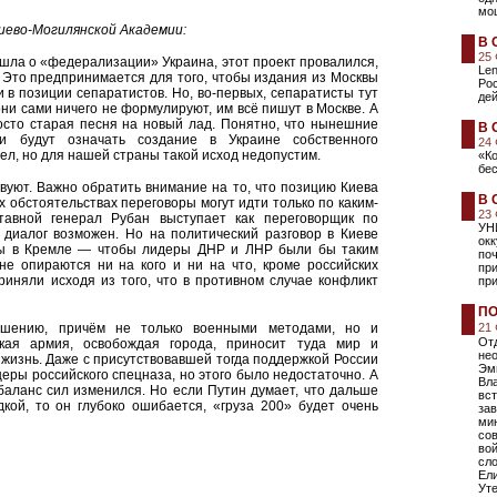
мо
иево-Могилянской Академии:
В 
25
шла о «федерализации» Украина, этот проект провалился,
Len
. Это предпринимается для того, чтобы издания из Москвы
Ро
 в позиции сепаратистов. Но, во-первых, сепаратисты тут
дей
ни сами ничего не формулируют, им всё пишут в Москве. А
осто старая песня на новый лад. Понятно, что нынешние
В 
и будут означать создание в Украине собственного
24
ел, но для нашей страны такой исход недопустим.
«К
бе
вуют. Важно обратить внимание на то, что позицию Киева
В 
х обстоятельствах переговоры могут идти только по каким-
23
тавной генерал Рубан выступает как переговорщик по
УН
 диалог возможен. Но на политический разговор в Киеве
ок
 бы в Кремле — чтобы лидеры ДНР и ЛНР были бы таким
поч
не опираются ни на кого и ни на что, кроме российских
пр
риняли исходя из того, что в противном случае конфликт
при
ПО
ешению, причём не только военными методами, но и
21
Отд
кая армия, освобождая города, приносит туда мир и
не
жизнь. Даже с присутствовавшей тогда поддержкой России
Эм
еры российского спецназа, но этого было недостаточно. А
Вла
баланс сил изменился. Но если Путин думает, что дальше
вст
кой, то он глубоко ошибается, «груза 200» будет очень
зав
мин
сов
вой
сл
Ели
Уте