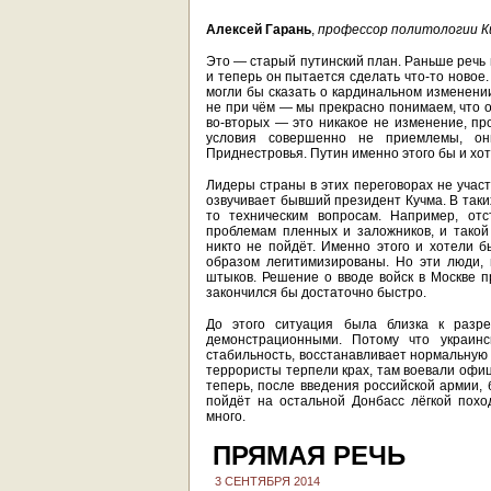
Алексей Гарань
,
профессор политологии К
Это — старый путинский план. Раньше речь 
и теперь он пытается сделать что-то новое
могли бы сказать о кардинальном изменении
не при чём — мы прекрасно понимаем, что о
во-вторых — это никакое не изменение, пр
условия совершенно не приемлемы, он
Приднестровья. Путин именно этого бы и хот
Лидеры страны в этих переговорах не участ
озвучивает бывший президент Кучма. В таки
то техническим вопросам. Например, отс
проблемам пленных и заложников, и такой
никто не пойдёт. Именно этого и хотели
образом легитимизированы. Но эти люди, 
штыков. Решение о вводе войск в Москве п
закончился бы достаточно быстро.
До этого ситуация была близка к разр
демонстрационными. Потому что украинс
стабильность, восстанавливает нормальную 
террористы терпели крах, там воевали офиц
теперь, после введения российской армии, 
пойдёт на остальной Донбасс лёгкой поход
много.
ПРЯМАЯ РЕЧЬ
3 СЕНТЯБРЯ 2014