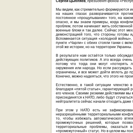
Сергей Цыпляев
,
президент фонда «Респуб
Мы видим, как стремительно формируются и
на наших глазах разворачивается проти
постоянное «прощупывание» того, на каком 
опасно, и мы знаем примеры, когда конфли
проблем, потом начинают жить собственной ж
военные блоки и так далее. Сейчас этот ме
демонстрацией того, что стороны готовы и
Вспоминается ситуация «холодной войны», 
пункте «Чарли» с обеих стояли танки с вкл
этой же истории, но на территории Украины.
В результате нам остаётся только обсуждат
действующих политиков. А это всегда очень
потому что тогда они могут «потерять 
окружения или народа. Но если рассуждать
ограничены, и все может дойти вплоть до 
Конечно, можно надеяться, что этого не про
Естественно, в такой ситуации членство 
благодаря «пятой статье», гарантирующей р
его членов. Своими резкими действиями мы 
присоединятся к НАТО, либо будут стучаться
нейтралитета сейчас начали отходить даже 
При этом у НАТО есть не зафиксирован
неразрешёнными территориальными конфли
то, чтобы избежать автоматического втяг
промежуточных решений, которые позво
территориальные проблемы, оказаться 
«промежуточный» статус. Но в целом мы пол