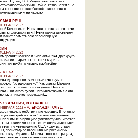
вонил Путину В.В. Результаты оказались
осто фантастическими. Война, казавшаяся еще
ра совершенно неизбежной, скорее всего
ложена минимум на неделю.
ЯМАЯ РЕЧЬ
 ФЕВРАЛЯ 2022
рей Колесников: Несмотря на все все встречи
опытки договориться, Путин одним движением
ки может сломать всю переговорную
струкцию.
СМИ
 ФЕВРАЛЯ 2022
ммерсант": Москва и Киев обвиняют друг друга
скалации, Париж пытается их мирить,
шингтон трубит о неминуемой войне
БЛОГАХ
 ФЕВРАЛЯ 2022
ксандр Морозов: Зеленский очень умно,
орожно, "хладнокровно" (как сказал Макрон)
жится в этой опасной ситуации. Никакой
вады, никакого публичного милитаризма с его
роны, и никаких провокаций...
ЭСКАЛАЦИЯ, КОТОРОЙ НЕТ
АЛЕКСАНДР ГОЛЬЦ
 ФЕВРАЛЯ 2022 //
ква попала в собственную ловушку. В течение
сяцев она требовала от Запада выполнения
выполнимых в принципе ультиматумов, угрожая
и этом некими «военно-техническими мерами».
 этом, по утверждению США и других стран
ТО, происходило наращивание российских
ск вокруг Украины. Москва этого не отрицала,
аких внятных разъяснений не давала и