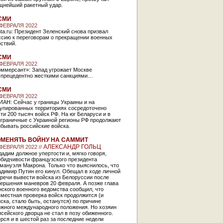
щнейший ракетный удар.
СМИ
 ФЕВРАЛЯ 2022
ta.ru: Президент Зеленский снова призвал
ссию к переговорам о прекращении военных
ствий.
СМИ
 ФЕВРАЛЯ 2022
оммерсант»: Запад угрожает Москве
спрецедентно жесткими санкциями…
СМИ
 ФЕВРАЛЯ 2022
ИАН: Сейчас у границы Украины и на
купированных территориях сосредоточено
ти 200 тысяч войск РФ. На юг Беларуси и в
играничные с Украиной регионы РФ продолжают
бывать российские войска.
МЕНЯТЬ ВОЙНУ НА САММИТ
АЛЕКСАНДР ГОЛЬЦ
 ФЕВРАЛЯ 2022 //
адим должное упертости и, мягко говоря,
обидчивости французского президента
мануэля Макрона. Только что выяснилось, что
димир Путин его кинул. Обещал в ходе личной
речи вывести войска из Белоруссии после
ершения маневров 20 февраля. А позже глава
ского военного ведомства сообщил, что
местная проверка войск продолжится (и
ска, стало быть, останутся) по причине
ожного международного положения. Но хозяин
сейского дворца не стал в позу обиженного.
рся и в шестой раз за последние недели