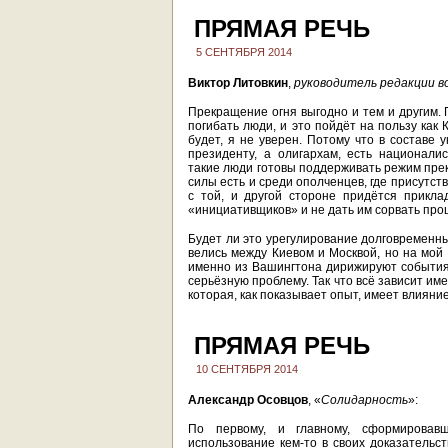
ПРЯМАЯ РЕЧЬ
5 СЕНТЯБРЯ 2014
Виктор Литовкин
,
руководитель редакции в
Прекращение огня выгодно и тем и другим. 
погибать люди, и это пойдёт на пользу как К
будет, я не уверен. Потому что в составе 
президенту, а олигархам, есть националис
такие люди готовы поддерживать режим пре
силы есть и среди ополченцев, где присутст
с той, и другой стороне придётся прикла
«инициативщиков» и не дать им сорвать про
Будет ли это урегулирование долговременны
велись между Киевом и Москвой, но на мой 
именно из Вашингтона дирижируют события
серьёзную проблему. Так что всё зависит име
которая, как показывает опыт, имеет влияни
ПРЯМАЯ РЕЧЬ
10 СЕНТЯБРЯ 2014
Александр Осовцов
, «
Солидарность
»:
По первому, и главному, сформировав
использование кем-то в своих доказательс