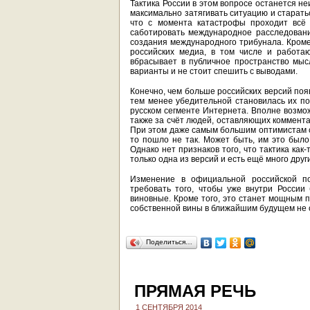
Тактика России в этом вопросе останется не
максимально затягивать ситуацию и старатьс
что с момента катастрофы проходит всё 
саботировать международное расследовани
создания международного трибунала. Кроме 
российских медиа, в том числе и работа
вбрасывает в публичное пространство мысл
варианты и не стоит спешить с выводами.
Конечно, чем больше российских версий поя
тем менее убедительной становилась их по
русском сегменте Интернета. Вполне возмож
также за счёт людей, оставляющих коммент
При этом даже самым большим оптимистам ср
то пошло не так. Может быть, им это было
Однако нет признаков того, что тактика как
только одна из версий и есть ещё много друг
Изменение в официальной российской по
требовать того, чтобы уже внутри России
виновные. Кроме того, это станет мощным 
собственной вины в ближайшим будущем не 
Поделиться…
ПРЯМАЯ РЕЧЬ
1 СЕНТЯБРЯ 2014