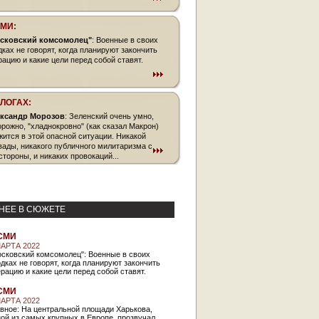
СМИ:
сковский комсомолец"
: Военные в своих
дках не говорят, когда планируют закончить
рацию и какие цели перед собой ставят.
БЛОГАХ:
ксандр Морозов
: Зеленский очень умно,
орожно, "хладнокровно" (как сказал Макрон)
жится в этой опасной ситуации. Никакой
вады, никакого публичного милитаризма с
стороны, и никаких провокаций...
НЕЕ В СЮЖЕТЕ
СМИ
МАРТА 2022
осковский комсомолец": Военные в своих
дках не говорят, когда планируют закончить
рацию и какие цели перед собой ставят.
СМИ
МАРТА 2022
вное: На центральной площади Харькова,
ой из самых крупных в Европе, прозвучал