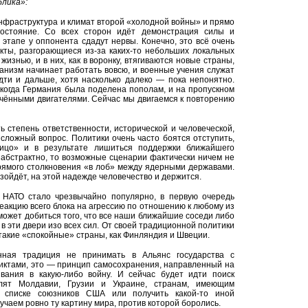
лика»:
нфраструктура и климат второй «холодной войны» и прямо
востояние. Со всех сторон идёт демонстрация силы и
этапе у оппонента сдадут нервы. Конечно, это всё очень
кты, разгорающиеся из-за каких-то небольших локальных
изнью, и в них, как в воронку, втягиваются новые страны,
ханизм начинает работать вовсю, и военные учения служат
дти и дальше, хотя насколько далеко — пока непонятно.
когда Германия была поделена пополам, и на пропускном
ючёнными двигателями. Сейчас мы двигаемся к повторению
ь степень ответственности, исторической и человеческой,
 сложный вопрос. Политики очень часто боятся отступить,
лицо» и в результате лишиться поддержки ближайшего
 абстрактно, то возможные сценарии фактически ничем не
прямого столкновения «в лоб» между ядерными державами.
изойдёт, на этой надежде человечество и держится.
в НАТО стало чрезвычайно популярно, в первую очередь
еакцию всего блока на агрессию по отношению к любому из
может добиться того, что все наши ближайшие соседи либо
 в эти двери изо всех сил. От своей традиционной политики
такие «спокойные» страны, как Финляндия и Швеции.
ная традиция не принимать в Альянс государства с
ктами, это — принцип самосохранения, направленный на
ивания в какую-либо войну. И сейчас будет идти поиск
лят Молдавии, Грузии и Украине, странам, имеющим
в списке союзников США или получить какой-то иной
учаем ровно ту картину мира, против которой боролись.