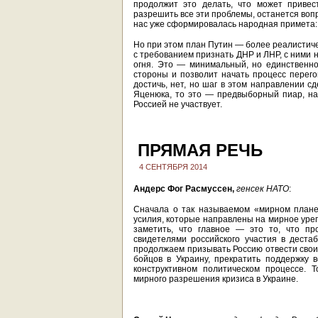
продолжит это делать, что может привес
разрешить все эти проблемы, останется воп
нас уже сформировалась народная примета: е
Но при этом план Путин — более реалистиче
с требованием признать ДНР и ЛНР, с ними 
огня. Это — минимальный, но единственно
стороны и позволит начать процесс перегов
достичь, нет, но шаг в этом направлении с
Яценюка, то это — предвыборный пиар, на
Россией не участвует.
ПРЯМАЯ РЕЧЬ
4 СЕНТЯБРЯ 2014
Андерс Фог Расмуссен,
генсек НАТО
:
Сначала о так называемом «мирном плане»
усилия, которые направлены на мирное урег
заметить, что главное — это то, что п
свидетелями российского участия в деста
продолжаем призывать Россию отвести свои 
бойцов в Украину, прекратить поддержку 
конструктивном политическом процессе. 
мирного разрешения кризиса в Украине.