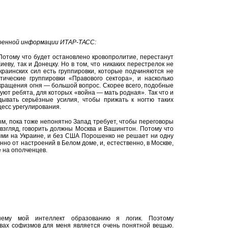
оенной информации ИТАР-ТАСС:
Потому что будет остановлено кровопролитие, перестанут
иеву, так и Донецку. Но в том, что никаких перестрелок не
украинских сил есть группировки, которые подчиняются не
тические группировки «Правового сектора», и насколько
кращения огня — большой вопрос. Скорее всего, подобные
вуют ребята, для которых «война — мать родная». Так что и
дывать серьёзные усилия, чтобы прижать к ногтю таких
цесс урегулирования.
м, пока тоже непонятно Запад требует, чтобы переговоры
взгляд, говорить должны Москва и Вашингтон. Потому что
ми на Украине, и без США Порошенко не решает ни одну
нно от настроений в Белом доме, и, естественно, в Москве,
е на ополченцев.
шему мой интеллект образованию я логик. Поэтому
твах софизмов для меня является очень понятной вещью.