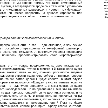
зая
игадах». Но мы хорошо помним, что такое «гуманитарный
тер
 пустым, а возвращается вроде бы с техникой с украинских
кем
чь о «гуманитарных коридорах» и «ремонтных бригадах»,
во
ается ли Россия направить на Донбасс стройбаты или
на
 прекращение огня сейчас станет позитивным шагом.
ко
Центра политических исследований «Пента»:
 прекращения огня, а это — единственное, о чём сейчас
ет российского президента на телефонный разговор с
ее всего, уже обсудили. А поскольку Украины поспешила
у пришлось продемонстрировать свою миротворческую
ать, это — только предложение, которое нуждается в
я консультативной группе в Минске. Ей также надо будет
нный момент план — это, конечно, российское видение
одимости отвести украинские войска от крупных городов,
 но то же самое должны будут сделать в этом случае
торые там находятся, «Градов» у них не меньше, если не
оля, то надо будет определить, в каких местах он будет
того наблюдателей. Но по сравнению с тем, что мы имеем
на два порядка, понадобятся не десятки, а сотни, если не
зграничительные силы. И самая большая проблема, вокруг
сь, даже военные столкновения, это — линия разграничения.
вание конфликта и прекращение огня? Пока не будет
, пытающаяся сейчас расширить сферу своего контроля,