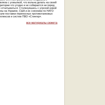
вляла с ухмылкой, что вольна делать на своей
ритории что угодно и не собирается ни перед
 отчитываться. Столкнувшись с угрозой новой
йны на Украине, США и их союзники по НАТО
чали поставки переносных противотанковых
мплексов и систем ПВО «Стингер».
все материалы сюжета