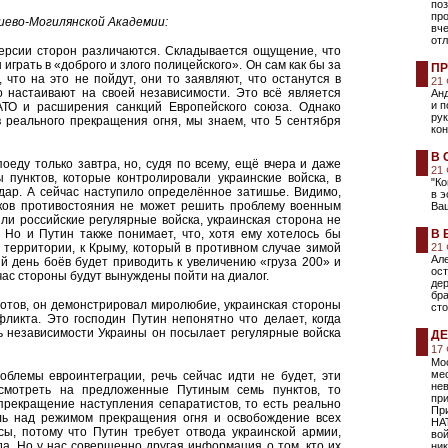
поз
пр
иево-Могилянской Академии:
вче
от
версии сторон различаются. Складывается ощущение, что
играть в «доброго и злого полицейского». Он сам как бы за
ПР
 что на это не пойдут, они то заявляют, что останутся в
21
о настаивают на своей независимости. Это всё является
Анд
и п
ТО и расширения санкций Европейского союза. Однако
ру
 реального прекращения огня, мы знаем, что 5 сентября
кон
В 
оеду только завтра, но, судя по всему, ещё вчера и даже
21
 пунктов, которые контролировали украинские войска, в
"Ко
дар. А сейчас наступило определённое затишье. Видимо,
в э
ников противостояния не может решить проблему военным
Ва
шли российские регулярные войска, украинская сторона не
. Но и Путин также понимает, что, хотя ему хотелось бы
В 
 территории, к Крыму, который в противном случае зимой
21
Але
й день боёв будет приводить к увеличению «груза 200» и
ост
ас стороны будут вынуждены пойти на диалог.
дер
бра
отов, он демонстрировал миролюбие, украинская стороны
сто
ликта. Это господин Путин непонятно что делает, когда
нь независимости Украины он посылает регулярные войска
ДЕ
17
Мос
ме
облемы евроинтеграции, речь сейчас идти не будет, эти
не
смотреть на предложенные Путиным семь пунктов, то
пр
прекращение наступления сепаратистов, то есть реально
При
ль над режимом прекращения огня и освобождение всех
НА
ы, потому что Путин требует отвода украинской армии,
вой
да. Но у нас совершенно другая информация о том, кто их
ник