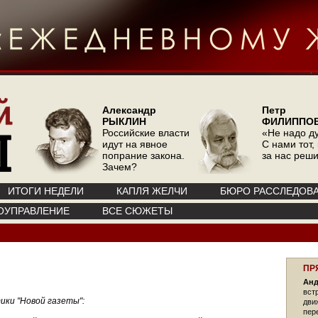
Александр
Петр
РЫКЛИН
ФИЛИППО
Российские власти
«Не надо д
идут на явное
С нами тот, 
попрание закона.
за нас реш
Зачем?
ИТОГИ НЕДЕЛИ
КАПЛЯ ЖЕЛЧИ
БЮРО РАССЛЕДОВ
ОУПРАВЛЕНИЕ
ВСЕ СЮЖЕТЫ
ПР
Анд
вст
ки "Новой газеты":
дви
пер