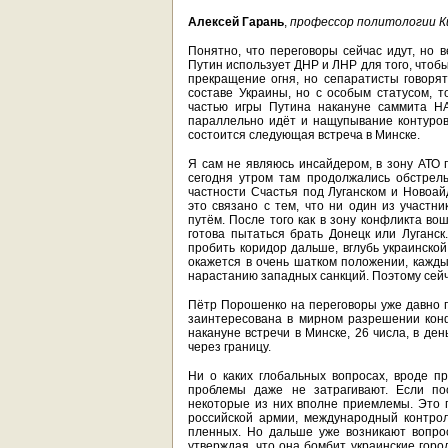
Алексей Гарань
,
профессор политологии К
Понятно, что переговоры сейчас идут, но 
Путин использует ДНР и ЛНР для того, чтобы 
прекращение огня, но сепаратисты говорят,
составе Украины, но с особым статусом, т
частью игры Путина накануне саммита НА
параллельно идёт и нащупывание контуров
состоится следующая встреча в Минске.
Я сам не являюсь инсайдером, в зону АТО п
сегодня утром там продолжались обстрелы
частности Счастья под Луганском и Новоай
это связано с тем, что ни один из участ
путём. После того как в зону конфликта во
готова пытаться брать Донецк или Луганск
пробить коридор дальше, вглубь украинской
окажется в очень шатком положении, кажды
нарастанию западных санкций. Поэтому сейч
Пётр Порошенко на переговоры уже давно г
заинтересована в мирном разрешении конф
накануне встречи в Минске, 26 числа, в де
через границу.
Ни о каких глобальных вопросах, вроде пр
проблемы даже не затрагивают. Если по
некоторые из них вполне приемлемы. Это 
российской армии, международный контро
пленных. Но дальше уже возникают вопрос
утверждая, что она бомбит украинские горо