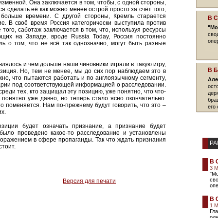
изменной. Она заключается в том, чтобы, с одной стороны,
я сделать её как можно менее острой просто за счёт того,
больше времени. С другой стороны, Кремль старается
В 
е. В своё время Россия категорически выступила против
"Мо
того, саботаж заключается в том, что, используя ресурсы
сво
ющих на Западе, вроде Russia Today, Россия постоянно
опе
ь о том, что не всё так однозначно, могут быть разные
влялось и чем дольше наши чиновники играли в такую игру,
В 
зиция. Но, тем не менее, мы до сих пор наблюдаем это в
но, что пытаются работать и по англоязычному сегменту,
Але
арии под соответствующей информацией о расследовании.
ост
еди тех, кто защищал эту позицию, уже понятно, что что-
дер
 понятно уже давно, но теперь стало ясно окончательно.
бра
-то поменяется. Нам по-прежнему будут говорить, что это –
его 
их.
зиции будет означать признание, а признание будет
 было проведено какое-то расследование и установлены
поражением в сфере пропаганды. Так что ждать признания
РА
стоит.
В 
3 
"М
сво
Версия для печати
опе
В 
1 
Гла
одн