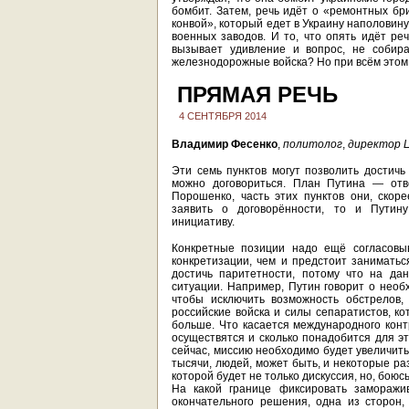
бомбит. Затем, речь идёт о «ремонтных бр
конвой», который едет в Украину наполовину
военных заводов. И то, что опять идёт ре
вызывает удивление и вопрос, не собир
железнодорожные войска? Но при всём этом
ПРЯМАЯ РЕЧЬ
4 СЕНТЯБРЯ 2014
Владимир Фесенко
,
политолог
,
директор 
Эти семь пунктов могут позволить достичь
можно договориться. План Путина — отв
Порошенко, часть этих пунктов они, скор
заявить о договорённости, то и Путин
инициативу.
Конкретные позиции надо ещё согласовыв
конкретизации, чем и предстоит заниматьс
достичь паритетности, потому что на да
ситуации. Например, Путин говорит о необх
чтобы исключить возможность обстрелов,
российские войска и силы сепаратистов, ко
больше. Что касается международного контр
осуществятся и сколько понадобится для э
сейчас, миссию необходимо будет увеличить 
тысячи, людей, может быть, и некоторые ра
которой будет не только дискуссия, но, бою
На какой границе фиксировать заморажи
окончательного решения, одна из сторон