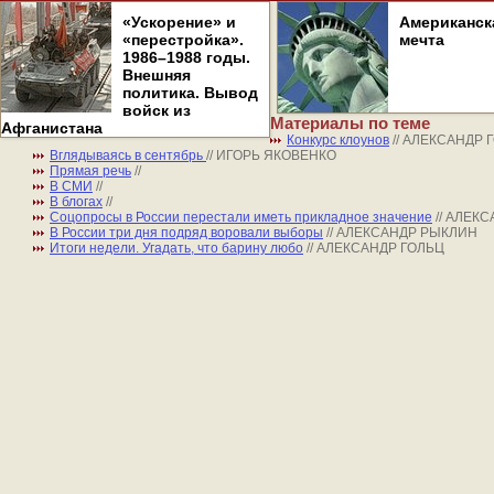
«Ускорение» и
Американск
«перестройка».
мечта
1986–1988 годы.
Внешняя
политика. Вывод
войск из
Материалы по теме
Афганистана
Конкурс клоунов
// АЛЕКСАНДР 
Вглядываясь в сентябрь
// ИГОРЬ ЯКОВЕНКО
Прямая речь
//
В СМИ
//
В блогах
//
Соцопросы в России перестали иметь прикладное значение
// АЛЕК
В России три дня подряд воровали выборы
// АЛЕКСАНДР РЫКЛИН
Итоги недели. Угадать, что барину любо
// АЛЕКСАНДР ГОЛЬЦ