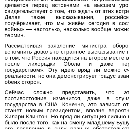
делается перед встречами на высшем уро
свидетельствует о том, что ждать от этих встре
Делая такие высказывания, российск
подчёркивает, что мы живём сегодня в сос
войны» — настолько, насколько вообще можно
термин.
Рассматривая заявление министра обо
вспомнить довольно странное высказывание
о том, что Россия находится на втором месте в
после лихорадки Эбола и даже пер
государством». Эту идею вряд ли можно сч
реальности, но она демонстрирует градус вза
обеих сторон.
Сейчас сложно представить, что эт
противостояние изменится, даже в слу
государства в США. Конечно, это зависит от
станет новым президентом, вполне вероятн
Хилари Клинтон. Но вряд ли ситуация сильно 
было после того, как на смену младшему Буш
его появление в силу разных обстоятельст