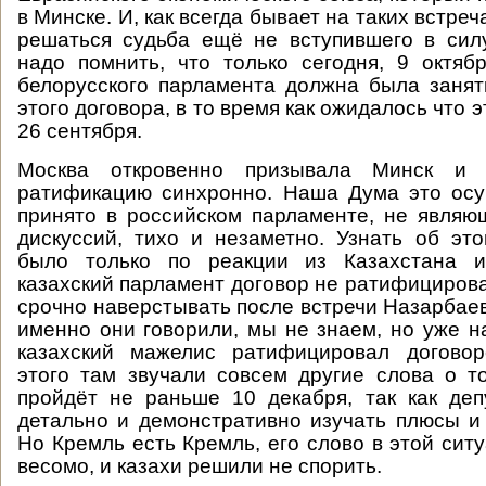
в Минске. И, как всегда бывает на таких встреч
решаться судьба ещё не вступившего в сил
надо помнить, что только сегодня, 9 октяб
белорусского парламента должна была заня
этого договора, в то время как ожидалось что 
26 сентября.
Москва откровенно призывала Минск и 
ратификацию синхронно. Наша Дума это осу
принято в российском парламенте, не явля
дискуссий, тихо и незаметно. Узнать об э
было только по реакции из Казахстана и
казахский парламент договор не ратифициров
срочно наверстывать после встречи Назарбаев
именно они говорили, мы не знаем, но уже 
казахский мажелис ратифицировал договор
этого там звучали совсем другие слова о т
пройдёт не раньше 10 декабря, так как де
детально и демонстративно изучать плюсы и
Но Кремль есть Кремль, его слово в этой сит
весомо, и казахи решили не спорить.