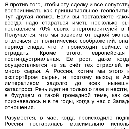
Я против того, чтобы эту сделку и все сопутс
воспринимать как принципиальное геополити
Тут другая логика. Если вы поставляете како
всегда надо стараться иметь несколько р
поставляем 70% своих энергоносителей в
Получается, что мы зависим от одной эконо
отвлечься от политических соображений, она
период спада, что и происходит сейчас, 
страдать. Кроме этого, европейска
постиндустриальная. Её рост, даже ког
осуществляется не за счёт тех отраслей, 
много сырья. А Россия, хотим мы этого и
экспортёром сырья, и поэтому выход в А
императивом задолго до всех нынешни
катастроф. Речь идёт не только о газе и нефти, 
в будущем о такой громадной теме, как се
признавалось и в те годы, когда у нас с Зап
отношения.
Разумеется, в мае, когда происходило подп
Россия постаралась максимально испол