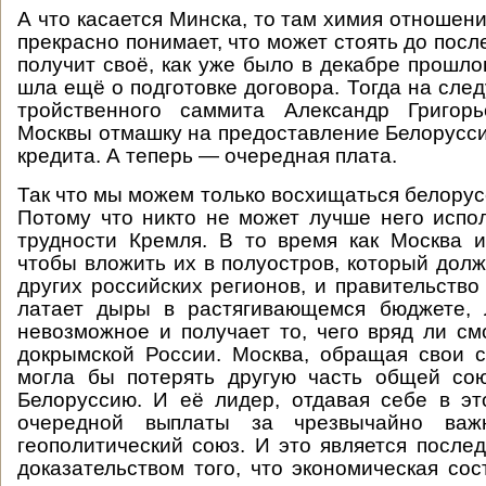
А что касается Минска, то там химия отношен
прекрасно понимает, что может стоять до посл
получит своё, как уже было в декабре прошлог
шла ещё о подготовке договора. Тогда на сле
тройственного саммита Александр Григор
Москвы отмашку на предоставление Белорусси
кредита. А теперь — очередная плата.
Так что мы можем только восхищаться белорус
Потому что никто не может лучше него испо
трудности Кремля. В то время как Москва и
чтобы вложить их в полуостров, который дол
других российских регионов, и правительство
латает дыры в растягивающемся бюджете, 
невозможное и получает то, чего вряд ли см
докрымской России. Москва, обращая свои 
могла бы потерять другую часть общей сою
Белоруссию. И её лидер, отдавая себе в эт
очередной выплаты за чрезвычайно ва
геополитический союз. И это является посл
доказательством того, что экономическая со