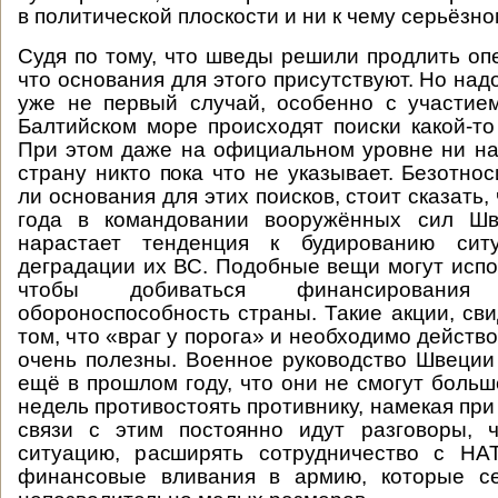
в политической плоскости и ни к чему серьёзно
Судя по тому, что шведы решили продлить опе
что основания для этого присутствуют. Но надо
уже не первый случай, особенно с участие
Балтийском море происходят поиски какой-то
При этом даже на официальном уровне ни на
страну никто пока что не указывает. Безотнос
ли основания для этих поисков, стоит сказать,
года в командовании вооружённых сил Шв
нарастает тенденция к будированию сит
деградации их ВС. Подобные вещи могут испол
чтобы добиваться финансировани
обороноспособность страны. Такие акции, св
том, что «враг у порога» и необходимо действо
очень полезны. Военное руководство Швеции
ещё в прошлом году, что они не смогут больш
недель противостоять противнику, намекая при
связи с этим постоянно идут разговоры, 
ситуацию, расширять сотрудничество с НА
финансовые вливания в армию, которые с