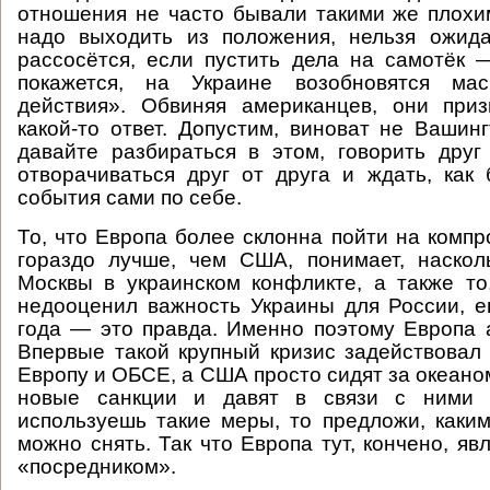
отношения не часто бывали такими же плохим
надо выходить из положения, нельзя ожида
рассосётся, если пустить дела на самотёк
покажется, на Украине возобновятся ма
действия». Обвиняя американцев, они пр
какой-то ответ. Допустим, виноват не Вашинг
давайте разбираться в этом, говорить друг
отворачиваться друг от друга и ждать, как 
события сами по себе.
То, что Европа более склонна пойти на компр
гораздо лучше, чем США, понимает, наскол
Москвы в украинском конфликте, а также то
недооценил важность Украины для России, 
года — это правда. Именно поэтому Европа а
Впервые такой крупный кризис задействовал
Европу и ОБСЕ, а США просто сидят за океано
новые санкции и давят в связи с ними
используешь такие меры, то предложи, каки
можно снять. Так что Европа тут, кончено, яв
«посредником».