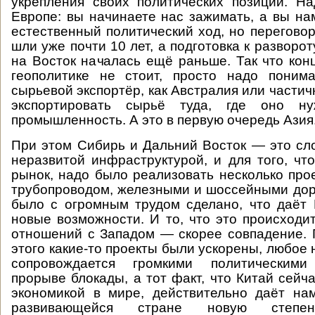
укрепления своих политических позиций. Н
Европе: вы начинаете нас зажимать, а вы на
естественный политический ход, но перегово
шли уже почти 10 лет, а подготовка к разворо
на Восток началась ещё раньше. Так что кон
геополитике не стоит, просто надо поним
сырьевой экспортёр, как Австралия или частич
экспортировать сырьё туда, где оно ну
промышленность. А это в первую очередь Азия
При этом Сибирь и Дальний Восток — это сл
неразвитой инфраструктурой, и для того, чт
рынок, надо было реализовать несколько прое
трубопроводом, железными и шоссейными дор
было с огромным трудом сделано, что даёт
новые возможности. И то, что это происходи
отношений с Западом — скорее совпадение. П
этого какие-то проекты были ускорены, любое
сопровождается громкими политическим
прорыве блокады, а тот факт, что Китай сейч
экономикой в мире, действительно даёт на
развивающейся стране новую степ