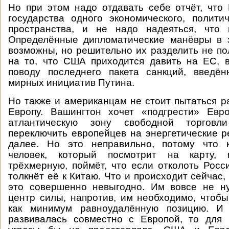
Но при этом надо отдавать себе отчёт, чт
государства одного экономического, полити
пространства, и не надо надеяться, что
Определённые дипломатические манёвры в 
возможны, но решительно их разделить не по
на то, что США приходится давить на ЕС, 
поводу последнего пакета санкций, введён
мирных инициатив Путина.
Но также и американцам не стоит пытаться р
Европу. Вашингтон хочет «подгрести» Евр
атлантическую зону свободной торговл
переключить европейцев на энергетические 
далее. Но это неправильно, потому что 
человек, который посмотрит на карту,
трёхмерную, поймёт, что если отколоть Росс
толкнёт её к Китаю. Что и происходит сейчас
это совершенно невыгодно. Им вовсе не н
центр силы, напротив, им необходимо, чтоб
как минимум равноудалённую позицию. И
развивалась совместно с Европой, то для