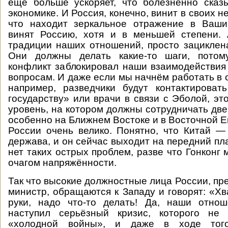
ещё больше ускоряет, что болезненно сказ
экономике. И Россия, конечно, винит в своих 
что находит зеркальное отражение в Вашин
винят Россию, хотя и в меньшей степени. 
традиции наших отношений, просто зациклен
Они должны делать какие-то шаги, потом
конфликт заблокировал наши взаимодействия
вопросам. И даже если мы начнём работать в 
например, разведчики будут контактироват
государству» или врачи в связи с Эболой, эт
уровень, на котором должны сотрудничать две
особенно на Ближнем Востоке и в Восточной Е
России очень велико. Понятно, что Китай —
держава, и он сейчас выходит на передний пла
нет таких острых проблем, разве что Гонконг
очагом напряжённости.
Так что высокие должностные лица России, пр
министр, обращаются к Западу и говорят: «Хв
руки, надо что-то делать! Да, наши отнош
наступил серьёзный кризис, которого не
«холодной войны», и даже в ходе того