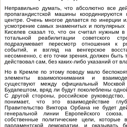
Неправильно думать, что абсолютно все де
пропагандистской машины координируются 
центре. Очень многое делается по инерции и
усмотрение самых знаменитых и популярных
Киселев сказал то, что он считал нужным в
тотальной реабилитации советского ст
подразумевает пересмотр отношения к ря
событий, и взгляд на венгерское восст
несомненно, с его точки зрения, должен быть 
действовал сам, без каких-либо указаний от вл
Но в Кремле по этому поводу мало беспокоят
элементы взаимопонимания и взаимоде
существуют между официальный Москво
Будапештом, вряд ли будут поколеблены одно
С другой стороны, российское руководство,
понимает, что это взаимодействие глубо
Правительство Виктора Орбана не будет де
генеральной линии Европейского союза.
собственные политические цели, которые 
парламентской демократии, и оказывать б