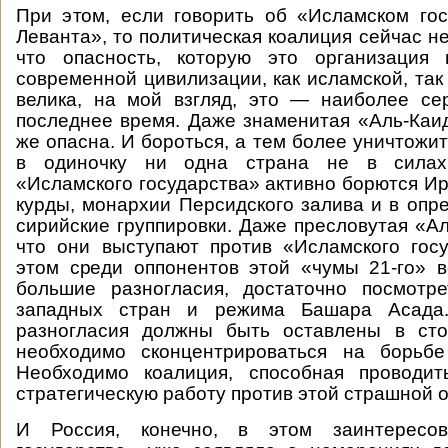
При этом, если говорить об «Исламском го
Леванта», то политическая коалиция сейчас н
что опасность, которую это организация 
современной цивилизации, как исламской, так
велика, на мой взгляд, это — наиболее се
последнее время. Даже знаменитая «Аль-Каи
же опасна. И бороться, а тем более уничтожи
в одиночку ни одна страна не в силах
«Исламского государства» активно борются Ир
курды, монархии Персидского залива и в опр
сирийские группировки. Даже пресловутая «Ал
что они выступают против «Исламского гос
этом среди оппонентов этой «чумы 21-го» 
большие разногласия, достаточно посмотр
западных стран и режима Башара Асада
разногласия должны быть оставлены в сто
необходимо сконцентрироваться на борьбе
Необходимо коалиция, способная проводи
стратегическую работу против этой страшной 
И Россия, конечно, в этом заинтересов