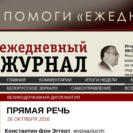
Иго
ЯК
Рос
вла
из т
ощу
неу
где 
ГЛАВНАЯ
КОММЕНТАРИИ
ИТОГИ НЕДЕЛИ
про
БЕЛОРУССКОЕ ЗЕРКАЛО
САМОУПРАВЛЕНИЕ
ВС
инт
ВЕЛИКОДЕРЖАВНАЯ ДИПЛОМАТИЯ
ПРЯМАЯ РЕЧЬ
26 ОКТЯБРЯ 2016
Константин фон Эггерт
,
журналист
: