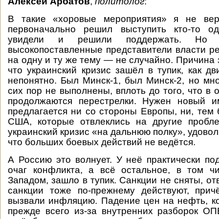
Алексей Арбатов
,
политолог
:
В такие «хоровые мероприятия» я не вер
первоначально решил выступить кто-то о
увидели и решили поддержать. Но 
высокопоставленные представители власти р
на одну и ту же тему — не случайно. Причина 
что украинский кризис зашёл в тупик, как д
непонятно. Был Минск-1, был Минск-2, но мн
сих пор не выполнены, вплоть до того, что в
продолжаются перестрелки. Нужен новый и
предлагается ни со стороны Европы, ни, тем 
США, которые отвлеклись на другие пробл
украинский кризис «на дальнюю полку», удово
что больших боевых действий не ведётся.
А Россию это волнует. У неё практически по
очаг конфликта, а всё остальное, в том ч
Западом, зашло в тупик. Санкции не сняты, о
санкции тоже по-прежнему действуют, при
вызвали инфляцию. Падение цен на нефть, к
прежде всего из-за внутренних разборок О