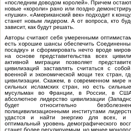
«последним доводом королей». Причем остаютс
новые «короли» рано или поздно демонстри
«пушки». «Американский век» подходит к концу,
станет новым лидером. А от вопроса, кто буд
зависит, как будут решать.
Авторы считают себя умеренными оптимистам
есть хорошие шансы обеспечить Соединенны
посадку» и сформировать нечто вроде миров
на основе представительства всех цивил
активной миграции позволяет представит
цивилизаций заставлять считаться с собой
военной и экономической мощи тех стран, г
цивилизации. Скажем, в современном мире 
сильных исламских стран, но есть сильные
мусульман во Франции, в России, в США
абсолютное лидерство цивилизации (Западн
будет относительно безболезн
полицивилизационными институтами лидерст
удастся и найти энергию для всех, и 
оптимальный уровень демографического вос
станет более регулируемым, но менее монопо