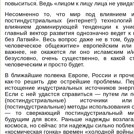
повыситься. Ведь «лицом к лицу лица не увида
Несомненно то, что мир под влиянием и
постиндустриальных (интернет!) технологи
влиянием доминирующей тенденции к униф
главный вектор развития однозначно ведет к 
без Латвий». Весь вопрос даже не в том, буд
человеческое общежитие» европейским или 
важнее, не окажется ли оно исламским и/и
безусловно, очень существенно, в какой с
человеческим и просто будет.
В ближайшие полвека Европе, России и проч
как-то решить две острейшие проблемы. П
истощение индустриальных источников энерги
Если с ней удастся справиться — путем ли 
(постиндустриальные) источники
(постиндустриальные) методы использования с
— то сверкающий постиндустриальный м
будущим для всех. Раньше надежды возлага
космоса, но сейчас эти надежды сильно поблек
«космическая гонка» времен «холодной войны