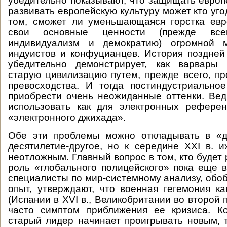
убедительно показывают, что защищать европ
развивать европейскую культуру может кто уго
том, сможет ли уменьшающаяся горстка евр
свои основные ценности (прежде всег
индивидуализм и демократию) огромной м
индуистов и конфуцианцев. История поздне
убедительно демонстрирует, как варвары 
старую цивилизацию путем, прежде всего, пр
превосходства. И тогда постиндустриально
приобрести очень неожиданные оттенки. Ве
использовать как для электронных референ
«электронного джихада».
Обе эти проблемы можно откладывать в «
десятилетие-другое, но к середине XXI в. 
неотложным. Главный вопрос в том, кто будет
роль «глобального полицейского» пока еще 
специалисты по мир-системному анализу, обо
опыт, утверждают, что военная гегемония к
(Испании в XVI в., Великобритании во второй 
часто симптом приближения ее кризиса. Ко
старый лидер начинает проигрывать новым, 