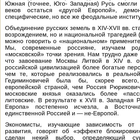
Южная (точнее, Юго- Западная) Русь смогли
веков остаться «другой Европой», демо
специфические, но все же феодальные инстит
Объединение русских земель в XIV-XVII вв. с
возрождением, но и национальной трагедией 
можно говорить о «национальном» применител
Мы, современные россияне, изучаем р
«московской» точки зрения. Нам трудно даже 
что завоевание Москвы Литвой в XIV в. 
российской цивилизацией более богатые перс
чем те, которые реализовались в реальной
Гедиминовичей была бы, скорее всего
европейской страной, чем Россия Рюрикови
московские князья оказались более «пас
литовские. В результате к XVII в. Западная 
Европа» постепенно исчезла, а Восточн
единственной Россией и — не-Европой.
Экономисты, изучающие зависимость от 
развития, говорят об «эффекте блокировки
сделан некий выбор, определяющий су