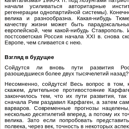
капитализма» 1990-х гг. под лозунгами патрио
начали усиливаться авторитарные инсти
регенерации однопартийной системы). Конечн
велика и разнообразна. Какая-нибудь Тю
качеству жизни может быть парадоксальн
европейской, чем какой-нибудь Ставрополь.
постсоветская Россия начала XXI в. снова ск
Европе, чем сливается с нею.
Взгляд в будущее
Сойдутся ли вновь пути развития Ро
разошедшиеся более двух тысячелетий назад?
Несомненно, сойдутся! Весь вопрос в том, к
скажем, длительное противостояние Карфа
закончилось тем, что их пути развития, так 
сначала Рим раздавил Карфаген, а затем сам
варваров. Современные прогнозы нацелены,
несколько десятилетий вперед, а потому их т
велика. Зато если попробовать представит
полвека, через век, точность в некоторых аспе