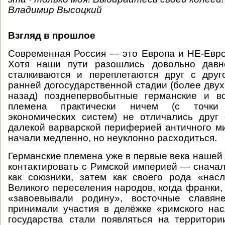
Владимир Высоцкий
Взгляд в прошлое
Современная Россия — это Европа и НЕ-Евр
Хотя наши пути разошлись довольно давн
сталкиваются и переплетаются друг с друг
ранней догосударственной стадии (более двух
назад) позднепервобытные германские и во
племена практически ничем (с точки
экономических систем) не отличались друг 
далекой варварской периферией античного ми
начали медленно, но неуклонно расходиться.
Германские племена уже в первые века нашей 
контактировать с Римской империей — сначала
как союзники, затем как своего рода «нас
Великого переселения народов, когда франки,
«завоевывали родину», восточные славян
принимали участия в делёжке «римского на
государства стали появляться на территор