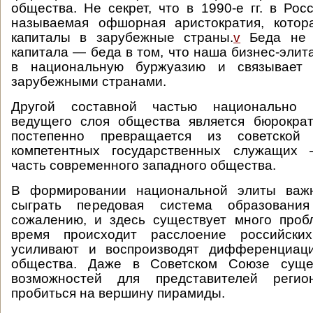
общества. Не секрет, что в 1990-е гг. в Рос
называемая офшорная аристократия, котор
капиталы в зарубежные страны.
v
Беда не т
капитала — беда в том, что наша бизнес-элит
в национальную буржуазию и связывает
зарубежными странами.
Другой составной частью национально о
ведущего слоя общества является бюрократ
постепенно превращается из советской
компетентных государственных служащих
часть современного западного общества.
В формировании национальной элиты важ
сыграть передовая система образовани
сожалению, и здесь существует много проб
время происходит расслоение российских
усиливают и воспроизводят дифференциаци
общества. Даже в Советском Союзе суще
возможностей для представителей регио
пробиться на вершину пирамиды.