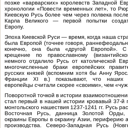
позже «варварских» королевств Западной Ев
хронологии «Повести временных лет», то Рю
Киевскую Русь более чем через полвека посл
Карла Великого — первой попытки созда
Европу.
Эпоха Киевской Руси — время, когда наша стр
была Европой (точнее говоря, раннефеодально
конечно, она была «другой Европой». С
крещение по православному (византийск
немного отдалило Русь от католической Ев
многочисленные браки европейских прави
русских князей (вспомним хотя бы Анну Яро
Франции XI в.) показывают, что наших 
европейцы считали скорее «своими», чем «чуж
Поворотной точкой в истории взаимоотношени
стал первый в нашей истории кровавый 37-й г
монгольского нашествия 1237-1241 гг. Русь ра
Восточная Русь, данница Золотой Орды, 
окраины Европы в окраину Азии, периферию а
производства. Северо-Западная Русь (Нов