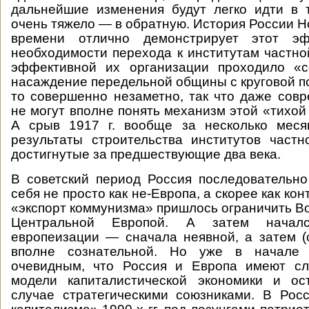
дальнейшие изменения будут легко идти в 
очень тяжело — в обратную. История России Н
времени отлично демонстрирует этот эф
необходимости перехода к институтам частно
эффективной их организации проходило «с
насаждение передельной общины с круговой по
то совершенно незаметно, так что даже сов
не могут вполне понять механизм этой «тихой
А срыв 1917 г. вообще за несколько меся
результаты строительства институтов частн
достигнутые за предшествующие два века.
В советский период Россия последовательн
себя не просто как не-Европа, а скорее как кон
«экспорт коммунизма» пришлось ограничить Во
Центральной Европой. А затем начал
европеизации — сначала неявной, а затем (с 
вполне сознательной. Но уже в начале 2
очевидным, что Россия и Европа имеют с
модели капиталистической экономики и о
случае стратегическими союзниками. В Рос