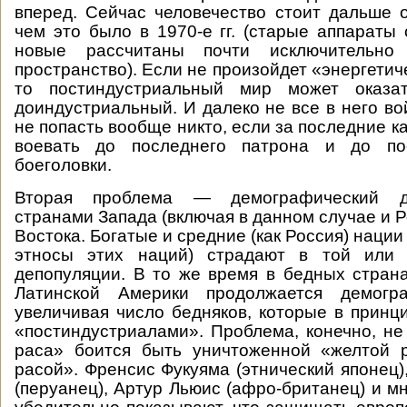
вперед. Сейчас человечество стоит дальше о
чем это было в 1970-е гг. (старые аппараты 
новые рассчитаны почти исключительно
пространство). Если не произойдет «энергети
то постиндустриальный мир может оказа
доиндустриальный. И далеко не все в него во
не попасть вообще никто, если за последние к
воевать до последнего патрона и до по
боеголовки.
Вторая проблема — демографический д
странами Запада (включая в данном случае и 
Востока. Богатые и средние (как Россия) нации
этносы этих наций) страдают в той или 
депопуляции. В то же время в бедных стран
Латинской Америки продолжается демогра
увеличивая число бедняков, которые в принци
«постиндустриалами». Проблема, конечно, не 
раса» боится быть уничтоженной «желтой 
расой». Френсис Фукуяма (этнический японец)
(перуанец), Артур Льюис (афро-британец) и м