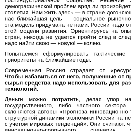
постиндустриальном обществе. Решение э
демографической проблем вряд ли произойде
столетия. Нам жить здесь — в стране догоняю
нас ближайшая цель — социальное рыночное
эта модель придумана не нами, России надо от
этой модели развития. Ориентируясь на оп
стран, никогда не удается пройти след в сле
надо найти свою — новую! — колею.
Попытаемся сформулировать тактические 
приоритеты на ближайшие годы.
Современная Россия страдает от «ресурс
Чтобы избавиться от него, полученные от 
сырья средства надо использовать для ра
технологий.
Деньги можно потратить, делая упор н
государственного, либо частного сектора
склоняются авторы «Прогноза инновационно-
структурной динамики экономики России на пе
с учетом мировых тенденций». Они считают, ч
инновационно-прорывного сценария 