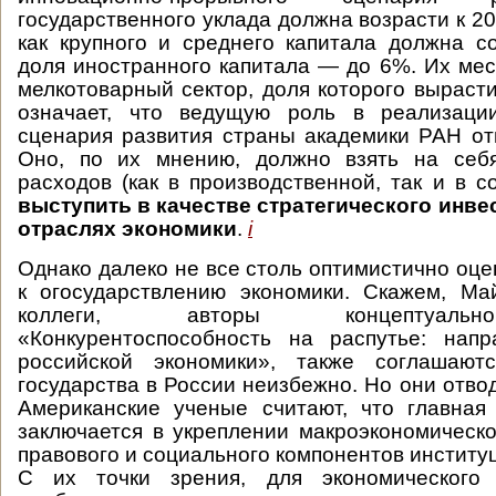
государственного уклада должна возрасти к 203
как крупного и среднего капитала должна с
доля иностранного капитала — до 6%. Их мес
мелкотоварный сектор, доля которого вырасти
означает, что ведущую роль в реализаци
сценария развития страны академики РАН отв
Оно, по их мнению, должно взять на себ
расходов (как в производственной, так и в с
выступить в качестве стратегического инв
отраслях экономики
.
i
Однако далеко не все столь оптимистично оц
к огосударствлению экономики. Скажем, Ма
коллеги, авторы концептуальн
«Конкурентоспособность на распутье: напр
российской экономики», также соглашают
государства в России неизбежно. Но они отво
Американские ученые считают, что главная
заключается в укреплении макроэкономическог
правового и социального компонентов институ
С их точки зрения, для экономического 