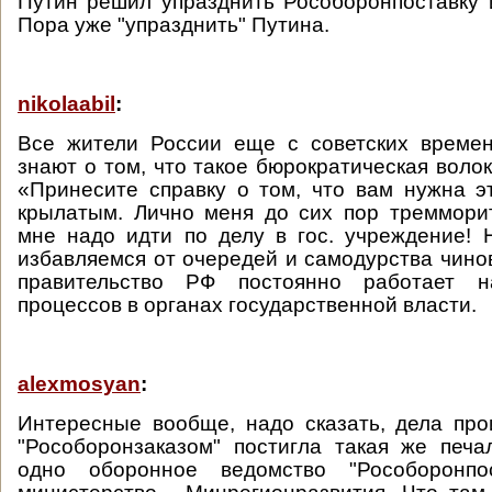
Путин решил упразднить Рособоронпоставку 
Пора уже "упразднить" Путина.
nikolaabil
:
Все жители России еще с советских време
знают о том, что такое бюрократическая воло
«Принесите справку о том, что вам нужна э
крылатым. Лично меня до сих пор тремморит
мне надо идти по делу в гос. учреждение!
избавляемся от очередей и самодурства чинов
правительство РФ постоянно работает н
процессов в органах государственной власти.
alexmosyan
:
Интересные вообще, надо сказать, дела про
"Рособоронзаказом" постигла такая же печ
одно оборонное ведомство "Рособоронпо