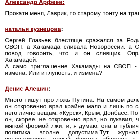
Александр Арфеев:
Прокати меня, Лаврик, по старому понту на тра
наталья кузнецова
:
Сергей Глазьев блестяще сражался за Род
СВОП, а Хакамада сливала Новороссии, а С
повод говорить, что и он сливщик. Опр
Хакамадой.
А само приглашение Хакамады на СВОП - 
измена. Или и глупость, и измена?
Денис Алешин
:
Много пишут про ложь Путина. На самом деле,
он откровенно врал крайне мало и лишь по
него лично вещам: «Курск», Крым, Донбасс. П
он, скорее, не откровенно врал, но лукавил, 
мягкой формой лжи, и, я думаю, она в публи
политика вполне допустима.Тут журна
попрактиковать новый формат общения с 