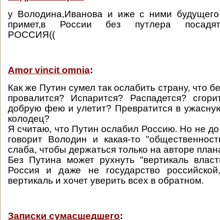
у Володина,Иванова и иже с ними будущего
примет,в России без путлера посадят-
РОССИЯ((
Amor vincit omnia
:
Как же Путин сумел так ослабить страну, что бе
провалится? Испарится? Распадется? сгори
добрую фею и улетит? Превратится в ужасную
колодец?
Я считаю, что Путин ослабил Россию. Но не до 
говорит Володин и какая-то "общественност
слаба, чтобы держаться только на авторе план
Без Путина может рухнуть "вертикаль власт
Россия и даже не государство российской
вертикаль и хочет уверить всех в обратном.
Записки сумасшедшего
: