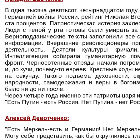
В одна тысяча девятьсот четырнадцатом году,
Германией войны России, рейтинг Николая Вто
ста процентов. Патриотическая истерия захле
Люди с пеной у рта готовы были умирать за 
Верноподданические тексты заполонили все 
информации. Вчерашние революционеры пр
деятельность. Деятели культуры кричали, 
Интеллигенция собирала гуманитарную по
фронт. Черносотенные отряды начали погро
и, до кучи, почему-то евреев. Крестные ходы 
на секунду. Такого подъема духовности, ск
народности, самодержавия и веры в богоиз
было ни до ни после.
Через четыре года именно эти патриоты царя и
"Есть Путин - есть Россия. Нет Путина - нет Рос
Алексей Девотченко:
"Есть Меркель-есть и Германия! Нет Меркель
Могу себе представить, как бы округлились гл