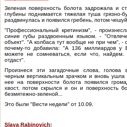
Зеленая поверхность болота задрожала и ст
глубины поднимается тяжелая туша грязно-бу
раздвинулась и появился гребень, потом чешуй
"Профессиональный кретинизм", - произнесл
синие губы раздвоенным языком. - "Отвлеч
объект". "А колбаса тут вообще не при чем", -
почему-то добавила: "А 136 миллиардов у 
можете не сомневаться, если что, найдем.
отдаст".
Произнеся эти загадочные слова, голова 
черным вертикальным зрачком и вновь ушла 
нее на поверхности болота появился гром
хвост, потом скрылся и он и поверхность б
безмятежно-зеленой...
Это были "Вести недели" от 10.09.
Slava Rabinovich
: