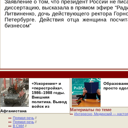
Заявление о том, что президент России не пи
диссертацию, высказала в прямом эфире “Рад
Литвиненко, дочь действующего ректора Горно
Петербурге. Действия отца женщина посчит
бизнесом”
«Ускорение» и
Образован
«перестройка».
просто одо
1986–1988 годы.
Внешняя
политика. Вывод
войск из
Материалы по теме
Афганистана
Интересно, Мединский — насто
Прямая речь
//
Прямая речь
//
В СМИ
//