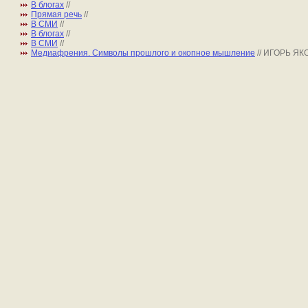
В блогах
//
Прямая речь
//
В СМИ
//
В блогах
//
В СМИ
//
Медиафрения. Символы прошлого и окопное мышление
// ИГОРЬ Я