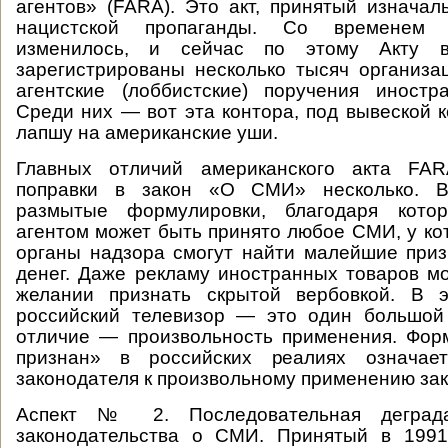
агентов» (FARA). Это акт, принятый изначал
нацистской пропаганды. Со временем 
изменилось, и сейчас по этому Акту
зарегистрированы несколько тысяч организ
агентские (лоббистские) поручения иностр
Среди них — вот эта контора, под вывеской 
лапшу на американские уши.
Главных отличий американского акта FAR
поправки в закон «О СМИ» несколько. Во
размытые формулировки, благодаря кото
агентом может быть принято любое СМИ, у ко
органы надзора смогут найти малейшие при
денег. Даже рекламу иностранных товаров 
желании признать скрытой вербовкой. В 
российский телевизор — это один большой 
отличие — произвольность применения. Фор
признан» в российских реалиях означае
законодателя к произвольному применению зак
Аспект № 2. Последовательная деграда
законодательства о СМИ. Принятый в 199