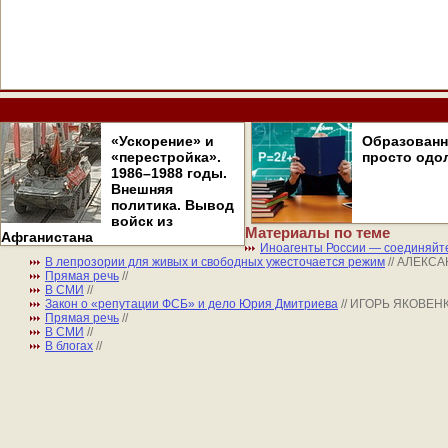
«Ускорение» и
Образован
«перестройка».
просто одо
1986–1988 годы.
Внешняя
политика. Вывод
войск из
Материалы по теме
Афганистана
Иноагенты России — соединяйте
В лепрозории для живых и свободных ужесточается режим
// АЛЕКС
Прямая речь
//
В СМИ
//
Закон о «репутации ФСБ» и дело Юрия Дмитриева
// ИГОРЬ ЯКОВЕН
Прямая речь
//
В СМИ
//
В блогах
//