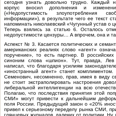
сегодня узнать довольно трудно. Каждый н
корпус вносил дополнения и измене
(«Недопустимость злоупотребления св
информации»), в результате чего ее текст ст
напоминать николаевский «Чугунный устав о ц
Теперь взялись за статью 6. Осталось отм
недопустимости цензуры… А впрочем, она и так
Аспекст № 3. Касается политических и семант
американских реалиях слово «агент» означ
поручение», то есть партнер. В российски
синоним слова «шпион». Тут, правда, Ле
написал, что благодаря усилиям законодател
«иностранный агент» станет комплиментом.
Семенович, несомненно, прав, имея в виду с
не стоит экстраполировать настроения дово
либеральной интеллигенции на всю отечест
Полагаю, что последствия принятия этой поп
СМИ» могут привести к дальнейшим дефор
поля России. Предыдущий закон о «20% инос
привел к серьезному переделу рынка СМИ, пр
глянцевых журналов, далеких от политики. Ну,