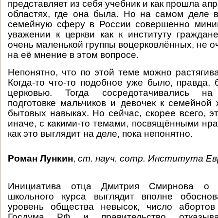
представляет из себя учебник и как прошла апр
областях, где она была. Но на самом деле 
семейную сферу в России совершенно мини
уважении к церкви как к институту граждан
очень маленькой группы воцерковлённых, не о
на её мнение в этом вопросе.
Непонятно, что по этой теме можно растягива
Когда-то что-то подобное уже было, правда, 
церковью. Тогда сосредотачивались на 
подготовке мальчиков и девочек к семейной 
бытовых навыках. Но сейчас, скорее всего, э
иначе, с какими-то темами, посвящёнными нра
как это выглядит на деле, пока непонятно.
Роман Лункин
,
ст. науч. сотр. Института Е
Инициатива отца Дмитрия Смирнова о 
школьного курса выглядит вполне обосно
уровень общества невысок, число абортов
Госдума РФ и правительство отказыва