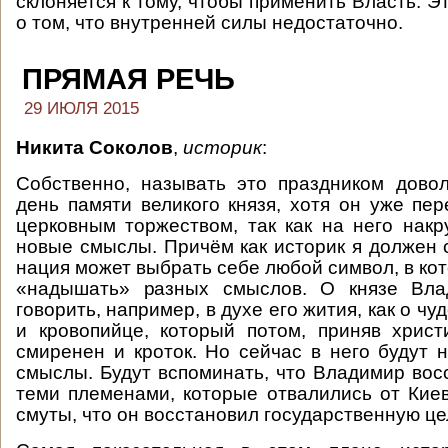
склоняется к тому, чтобы применить Власть. Э
о том, что внутренней силы недостаточно.
ПРЯМАЯ РЕЧЬ
29 ИЮЛЯ 2015
Никита Соколов
,
историк
:
Собственно, называть это праздником дово
день памяти великого князя, хотя он уже пер
церковным торжеством, так как на него нак
новые смыслы. Причём как историк я должен с
нация может выбрать себе любой символ, в ко
«надышать» разных смыслов. О князе Вла
говорить, например, в духе его жития, как о ч
и кровопийце, который потом, приняв христ
смиренен и кроток. Но сейчас в него будут 
смыслы. Будут вспоминать, что Владимир вос
теми племенами, которые отвалились от Кие
смуты, что он восстановил государственную це