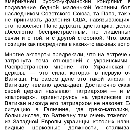
американец русско-украинский конфликт 
подавление бедной маленькой Украины бо
наследником Советского Союза, та Папа, так 
не принимать давления США, навязывающих
это позволяет Папе держать дистанцию, делае
абсолютно беспристрастным, но лишенны
связи и с той, и с другой стороной. Что, во
позиции как посредника в каких-то важных вопр
Многие эксперты предрекали, что на встрече 
затронута тема отношений с украинскими г
Распространено мнение, что Украинская гр
церковь — это сила, которая в первую о
Ватикан. На самом деле это такой анфан т
Ватикану немало досаждает. Достаточно сказа
своей церкви называют патриархом — и м
«патриарх», ориентируясь на украинские и
Ватикан никогда его патриархом не назовет. 
ситуацию в Галичине, где греко-католик
большинстве, то Ватикану там очень тяжело:
из Западной Европы украинцы, которых назн
видные церковные должности, сталкив