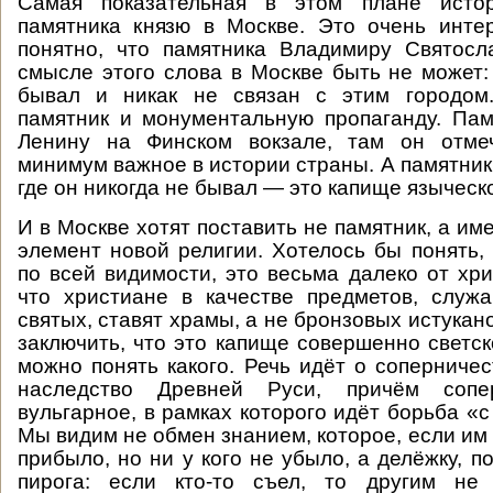
Самая показательная в этом плане исто
памятника князю в Москве. Это очень инте
понятно, что памятника Владимиру Святосл
смысле этого слова в Москве быть не может: 
бывал и никак не связан с этим городом
памятник и монументальную пропаганду. Па
Ленину на Финском вокзале, там он отме
минимум важное в истории страны. А памятник
где он никогда не бывал — это капище языческ
И в Москве хотят поставить не памятник, а им
элемент новой религии. Хотелось бы понять, 
по всей видимости, это весьма далеко от хри
что христиане в качестве предметов, служ
святых, ставят храмы, а не бронзовых истукано
заключить, что это капище совершенно светск
можно понять какого. Речь идёт о соперничес
наследство Древней Руси, причём сопе
вульгарное, в рамках которого идёт борьба «
Мы видим не обмен знанием, которое, если им 
прибыло, но ни у кого не убыло, а делёжку, 
пирога: если кто-то съел, то другим не