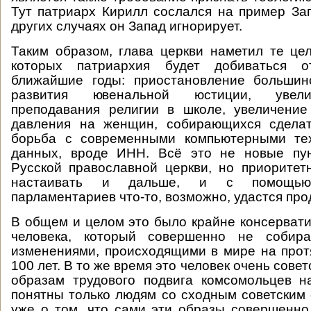
Тут патриарх Кирилл сослался на пример Зап
других случаях он Запад игнорирует.
Таким образом, глава церкви наметил те це
которых патриархия будет добиваться о
ближайшие годы: приостановление большин
развития ювенальной юстиции, увел
преподавания религии в школе, увеличение
давления на женщин, собирающихся сделат
борьба с современными компьютерными те
данных, вроде ИНН. Всё это не новые пу
Русской православной церкви, но приоритет
настаивать и дальше, и с помощью 
парламентариев что-то, возможно, удастся про
В общем и целом это было крайне консерват
человека, который совершенно не собира
изменениями, происходящими в мире на про
100 лет. В то же время это человек очень совет
образам трудового подвига комсомольцев 
понятны только людям со сходным советским 
уже о том, что сами эти образы совершенно