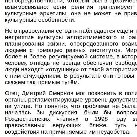
непосредственности, который был в архаичес
взаимосвязано: если религия транслирует 
культурные архетипы, она не может не прив
культурные особенности.
Но в православии сегодня наблюдается ещё и 
неприятие культуры алгоритмического и ра
планирования жизни, опосредованного взаи
людьми с помощью разных институтов. Мир
более и более регулируемой системе, в котор
человек отнюдь не всегда обеспечен свобод
люди находят «отдушину» от такой алгоритми
с ним отчуждением. В результате они готовы
скажем так, прямым путём.
Отец Дмитрий Смирнов мог позвонить в пол
органы, регламентирующие уровень допустимо
на улице. Но понятно, что проблема не была
началась бы дискуссия, были бы вопр
Рождественских чтениях в 1998 году з
православных верующих ближе путь не
воздействия на причиняемые им неудобства.