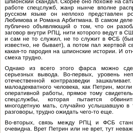
шпионский скандал. Скорее оно похоже на сат
работе спецслужб, жанр нынче вполне расп
русском языке он неплохо представлен р
Любимова и Романа Арбитмана. В самом деле
публично объявляющий о том, что он разоб
заговор внутри РПЦ, нити которого ведут в СШ
и сам не то служил, не то служит в ФСБ (быв
известно, не бывает), а потом пал жертвой с
какая-то пародия на шпионские истории. И от
смеха трудно.
Однако из всего этого фарса можно сде
серьезных вывода. Во-первых, уровень не
отечественной контрразведки зашкаливает
малоадекватного человека, как Петрин, могли
оперативной работы, прямое тому свидетель
спецслужбы, которая пытается обвини
многодетную мать, случайно услышавшую в 
разговоры, трудно ожидать чего-то еще.
Во-вторых, связь между РПЦ и ФСБ стано
очевидна. Врет Петрин или не врет, тут неваж