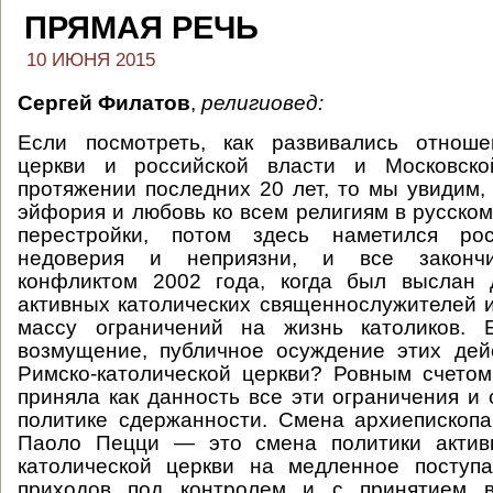
ПРЯМАЯ РЕЧЬ
10 ИЮНЯ 2015
Сергей Филатов
,
религиовед:
Если посмотреть, как развивались отноше
церкви и российской власти и Московско
протяжении последних 20 лет, то мы увидим,
эйфория и любовь ко всем религиям в русско
перестройки, потом здесь наметился рос
недоверия и неприязни, и все законч
конфликтом 2002 года, когда был выслан 
активных католических священнослужителей 
массу ограничений на жизнь католиков. 
возмущение, публичное осуждение этих дей
Римско-католической церкви? Ровным счетом
приняла как данность все эти ограничения и 
политике сдержанности. Смена архиепископ
Паоло Пецци — это смена политики актив
католической церкви на медленное поступа
приходов под контролем и с принятием в