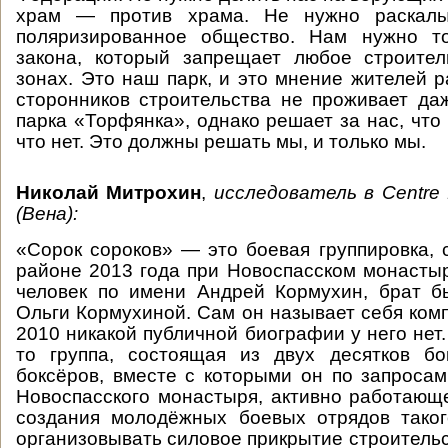
храм — против храма. Не нужно раскалы
поляризированное общество. Нам нужно т
закона, который запрещает любое строител
зонах. Это наш парк, и это мнение жителей р
сторонников строительства не проживает да
парка «Торфянка», однако решает за нас, что
что нет. Это должны решать мы, и только мы.
Николай Митрохин
,
исследователь в
Centre
(Вена):
«Сорок сороков» — это боевая группировка, с
районе 2013 года при Новоспасском монастыр
человек по имени Андрей Кормухин, брат б
Ольги Кормухиной. Сам он называет себя комп
2010 никакой публичной биографии у него нет. 
то группа, состоящая из двух десятков б
боксёров, вместе с которыми он по запроса
Новоспасского монастыря, активно работающ
создания молодёжных боевых отрядов таког
организовывать силовое прикрытие строительс