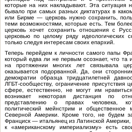
которые на них накладывают. Эта ситуация н
бывало при самых разных диктатурах в како
или Бирме — церковь нужно сохранить, пол
теми возможностями, которые есть. Тем более
церковь хочет сохранить отношения с Русс
церковью по целому ряду идеологических с
только следуя интересам своих епархий.
Теперь перейдем к личности самого папы Фра
который едва ли не первым осознает, что та 
на протяжении многих лет связывала цер
оказывается подорванной. Да, они сторонни
демократии образца тридцатилетней давно
ЛГБТ-сообществу, ограничение присутствия ц
сфере, естественно, не могут им нравитьс
возникает некоторая дистанция по от
представлению о правах человека, ко
политический мейнстрим и общественное 
Северной Америки. Кроме того, не будем з
Франциск — итальянец из Латинской Америки, 
к «американскому империализму» есть сво