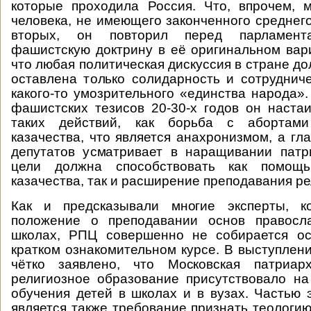
которые проходила Россия. Что, впрочем, 
человека, не имеющего законченного среднего
вторых, он повторил перед парламент
фашистскую доктрину в её оригинальном вари
что любая политическая дискуссия в стране до
оставлена только солидарность и сотруднич
какого-то умозрительного «единства народа».
фашистских тезисов 20-30-х годов он наста
таких действий, как борьба с абортам
казачества, что является анахронизмом, а гл
депутатов усматривает в наращивании патр
цели должна способствовать как помощ
казачества, так и расширение преподавания ре
Как и предсказывали многие эксперты, к
положение о преподавании основ правосл
школах, РПЦ совершенно не собирается ос
кратком ознакомительном курсе. В выступлен
чётко заявлено, что Московская патриар
религиозное образование присутствовало н
обучения детей в школах и в вузах. Частью 
является также требование признать теологию