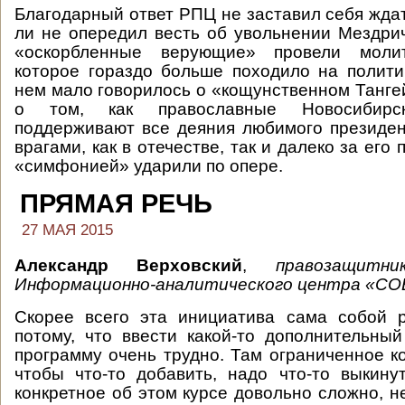
Благодарный ответ РПЦ не заставил себя ждат
ли не опередил весть об увольнении Мездри
«оскорбленные верующие» провели молит
которое гораздо больше походило на полити
нем мало говорилось о «кощунственном Тангей
о том, как православные Новосибир
поддерживают все деяния любимого президен
врагами, как в отечестве, так и далеко за его 
«симфонией» ударили по опере.
ПРЯМАЯ РЕЧЬ
27 МАЯ 2015
Александр Верховский
,
правозащитни
Информационно-аналитического центра «СО
Скорее всего эта инициатива сама собой р
потому, что ввести какой-то дополнительны
программу очень трудно. Там ограниченное ко
чтобы что-то добавить, надо что-то выкинут
конкретное об этом курсе довольно сложно, н