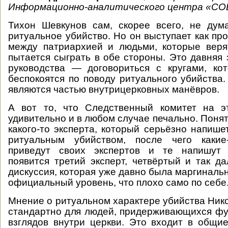
Информационно-аналитического центра «СО
Тихон Шевкунов сам, скорее всего, не дум
ритуальное убийство. Но он выступает как пр
между патриархией и людьми, которые веря
пытается сыграть в обе стороны. Это давняя 
руководства — договориться с кругами, ко
беспокоятся по поводу ритуального убийства.
являются частью внутрицерковных манёвров.
А вот то, что Следственный комитет на э
удивительно и в любом случае печально. Понят
какого-то эксперта, который серьёзно напише
ритуальным убийством, после чего какие
приведут своих экспертов и те напишут 
появится третий эксперт, четвёртый и так да
дискуссия, которая уже давно была маргиналь
официальный уровень, что плохо само по себе
Мнение о ритуальном характере убийства Нико
стандартно для людей, придерживающихся ф
взглядов внутри церкви. Это входит в общи