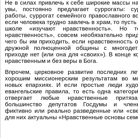
Не в силах привлечь к себе широкие массы на
увы, постоянно предлагает суррогаты: с
работы, суррогат семейного православного во
если человека трудно завлечь в храм, то пусть 
школе «изучают нравственность». Но т
нравственность», совсем необязательно прид
чего бы им приходить, если нравственность о
дружной полноценной общины с многоде
приходе нет (или она для «своих»). В конце 
нравственным и без веры в Бога.
Впрочем, церковное развитие последних ле
хорошим миссионерским результатам во м
новых епархиях. И если простые люди худо
евангельские правила, то есть одна категори
отвергает любые нравственные притя
большинство депутатов Госдумы и члены
фиктивно или реально разведенные или «св
для них актуальны «Нравственные основы сем