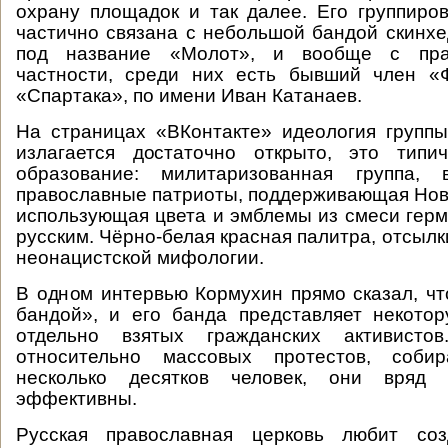
охрану площадок и так далее. Его группиров
частично связана с небольшой бандой скинх
под название «Молот», и вообще с пра
частности, среди них есть бывший член «Ф
«Спартака», по имени Иван Катанаев.
На страницах «ВКонтакте» идеология групп
излагается достаточно открыто, это тип
образование: милитаризованная группа, 
православные патриоты, поддерживающая Нов
использующая цвета и эмблемы из смеси герм
русским. Чёрно-белая красная палитра, отсылк
неонацистской мифологии.
В одном интервью Кормухин прямо сказал, чт
бандой», и его банда представляет некото
отдельно взятых гражданских активист
относительно массовых протестов, соб
несколько десятков человек, они вряд
эффективны.
Русская православная церковь любит соз