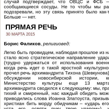
случай подтверждает, что ОВЦС и ФСБ —
сообщающиеся сосуды. Не то чтобы мы ра
подозревали, но эту связь принято было как-
Больше — нет.
ПРЯМАЯ РЕЧЬ
30 МАРТА 2015
Борис Фаликов
,
религиовед:
Легко быть провидцем, наблюдая прошлое из н
стало ясно стратегическое направление удар
(трудно удержаться от использования воен
когда речь идет о такой яростной «культурно
прочел речь архимандрита Тихона (Шевкунова
обсуждении новосибирской истории, к
Министерство культуры еще 13 март
архимандрита сводился к следующему: мы, пр
тихий и смиренный, нас каждый обидеть може
приводились слова Иоанна Златоуста, приз
христиан бить морду обидчикам – «ударь его
уста его, освяти руку твою ударом»), 