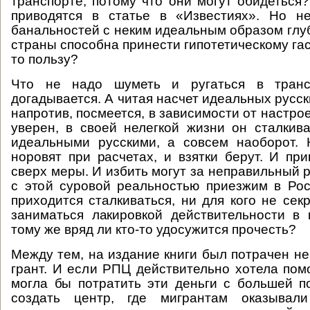
транспорте, потому что они могут обидеться
приводятся в статье в «Известиях». Но н
банальностей с неким идеальным образом глу
страны способна принести гипотетическому га
то пользу?
Что не надо шуметь и ругаться в транс
догадывается. А читая насчет идеальных русски
напротив, посмеется, в зависимости от настрое
уверен, в своей нелегкой жизни он сталкив
идеальными русскими, а совсем наоборот. 
норовят при расчетах, и взятки берут. И пр
сверх меры. И избить могут за неправильный ра
с этой суровой реальностью приезжим в Ро
приходится сталкиваться, ни для кого не сек
заниматься лакировкой действительности в 
тому же вряд ли кто-то удосужится прочесть?
Между тем, на издание книги был потрачен не
грант. И если РПЦ действительно хотела пом
могла бы потратить эти деньги с большей п
создать центр, где мигрантам оказывал