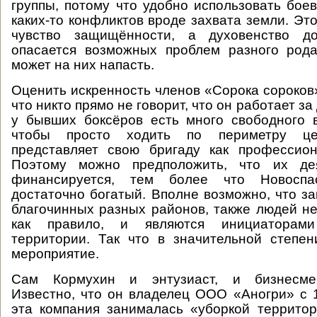
группы, потому что удобно использовать бое
каких-то конфликтов вроде захвата земли. Эт
чувство защищённости, а духовенство до
опасается возможных проблем разного рода,
может на них напасть.
Оценить искренность членов «Сорока сороков»
что никто прямо не говорит, что он работает за
у бывших боксёров есть много свободного 
чтобы просто ходить по периметру це
представляет свою бригаду как профессион
Поэтому можно предположить, что их дея
финансируется, тем более что Новоспа
достаточно богатый. Вполне возможно, что за
благочинных разных районов, также людей не
как правило, и являются инициаторам
территории. Так что в значительной степе
мероприятие.
Сам Кормухин и энтузиаст, и бизнесме
Известно, что он владелец ООО «Аногри» с 
эта компания занималась «уборкой террито