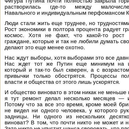
Фигура Путина почти полностью закрыла гори
растворилась где-то между малочисл
Навального и индивидуальным перфомансом К
Люди стали жить еще труднее, но трудностями
Рост экономики в полтора процента радует гр
космос. Хотя не факт, что какой-то рост
граждане, которые и так не любили думать св
делают это еще менее охотно.
Нас ждут выборы, хотя выборами это все давн
Нас ждет тот же Путин еще минимум на ш
который и так-то был скверен, а с возрасто
привычки только обострятся. Процессы по
власти и общества от этого лишь ускорятся.
И общество виновато в этом никак не меньше 
я тут ремонт делал несколько месяцев — 
Потому что за все это время, кроме моей бриг
не видел ни одного человека, у которого ру
задницы. Ни одного из нескольких десятк
виноват? В том, что почти никто не может и 
Зато никто не упустит шанса своровать, что пл