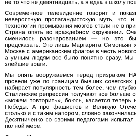
не то что не девятнадцать, а я едва в школу по
Современное телевидение говорит и пока
невероятную пропагандистскую муть, что и
технологии промывания мозгов стали не в пр
Страна опять во враждебном окружении. Оч
сменилось разочарованием — но это бы
предсказать. Это лишь Маргарита Симоньян х
Москве с американским флагом в честь новог
а умным людям все было понятно сразу. Мы
злейшие враги.
Мы опять вооружаемся перед призраком НА
провели уже по границам бывших советских 
набирает популярность тем более, чем глубже
Сталинские репрессии получают все больше о
«можем повторить», боюсь, касается теперь 
Победы. А про фашистов и Великую Отече
столько и с таким напором, словно закончилась
Десятниченко со своими педагогами испытал 
полной мере.