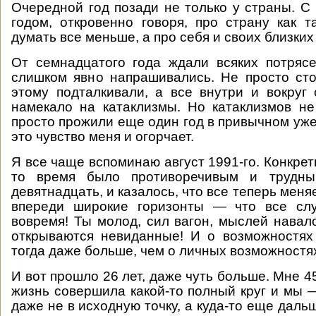
Очередной год позади не только у страны. 
годом, откровенно говоря, про страну как 
думать все меньше, а про себя и своих близки
От семнадцатого года ждали всяких потряс
слишком явно напрашивались. Не просто ст
этому подталкивали, а все внутри и вокруг
намекало на катаклизмы. Но катаклизмов н
просто прожили еще один год в привычном уже
это чувство меня и огорчает.
Я все чаще вспоминаю август 1991-го. Конкре
то время было противоречивым и трудн
девятнадцать, и казалось, что все теперь меняе
впереди широкие горизонты — что все сл
вовремя! Ты молод, сил вагон, мыслей навал
открываются невиданные! И о возможностях
тогда даже больше, чем о личных возможностя
И вот прошло 26 лет, даже чуть больше. Мне 45
жизнь совершила какой-то полный круг и мы 
даже не в исходную точку, а куда-то еще даль