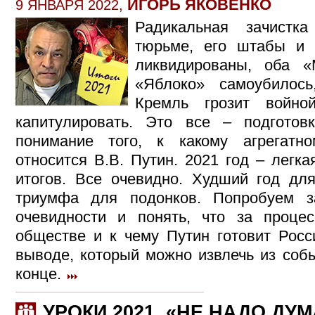
ИГОРЬ ЯКОВЕНКО
9 ЯНВАРЯ 2022,
Радикальная зачистк
тюрьме, его штабы и
ликвидированы, оба «
«Яблоко» самоубилос
Кремль грозит войно
капитулировать. Это все – подготов
понимание того, к какому агрегатн
относится В.В. Путин. 2021 год – легк
итогов. Все очевидно. Худший год дл
триумфа для подонков. Попробуем з
очевидности и понять, что за проце
обществе и к чему Путин готовит Росс
выводе, который можно извлечь из собы
конце.
УРОКИ 2021. «НЕ НАДО ДУМ