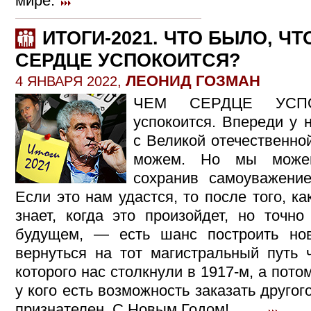
мире.
ИТОГИ-2021. ЧТО БЫЛО, ЧТ
СЕРДЦЕ УСПОКОИТСЯ?
ЛЕОНИД ГОЗМАН
4 ЯНВАРЯ 2022,
ЧЕМ СЕРДЦЕ УСПО
успокоится. Впереди у 
с Великой отечественно
можем. Но мы можем
сохранив самоуважени
Если это нам удастся, то после того, ка
знает, когда это произойдет, но точн
будущем, — есть шанс построить нов
вернуться на тот магистральный путь ч
которого нас столкнули в 1917-м, а пото
у кого есть возможность заказать другог
признателен. С Новым Годом!