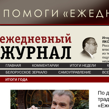
Иго
ЯК
Рос
вла
из т
ощу
неу
где 
ГЛАВНАЯ
КОММЕНТАРИИ
ИТОГИ НЕДЕЛИ
про
БЕЛОРУССКОЕ ЗЕРКАЛО
САМОУПРАВЛЕНИЕ
ВС
инт
ИТОГИ ГОДА
По 
тра
«Еж