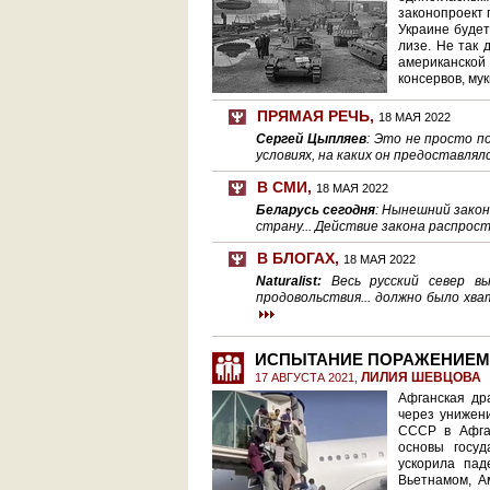
законопроект 
Украине будет
лизе. Не так 
американско
консервов, мук
ПРЯМАЯ РЕЧЬ
,
18 МАЯ 2022
Сергей Цыпляев
: Это не просто п
условиях, на каких он предоставлял
В СМИ
,
18 МАЯ 2022
Беларусь сегодня
: Нынешний закон
страну... Действие закона распрос
В БЛОГАХ
,
18 МАЯ 2022
Naturalist:
Весь русский север в
продовольствия... должно было хв
ИСПЫТАНИЕ ПОРАЖЕНИЕМ
ЛИЛИЯ ШЕВЦОВА
17 АВГУСТА 2021,
Афганская др
через унижен
СССР в Афган
основы госуд
ускорила пад
Вьетнамом, А