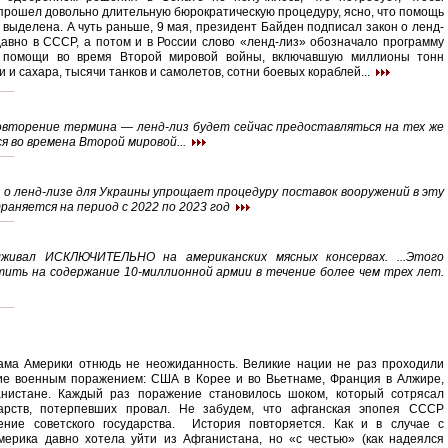
прошел довольно длительную бюрократическую процедуру, ясно, что помощь
 выделена. А чуть раньше, 9 мая, президент Байден подписал закон о ленд-
давно в СССР, а потом и в России слово «ленд-лиз» обозначало программу
й помощи во время Второй мировой войны, включавшую миллионы тонн
и и сахара, тысячи танков и самолетов, сотни боевых кораблей...
овторение термина — ленд-лиз будет сейчас предоставляться на тех же
ся во времена Второй мировой...
 о ленд-лизе для Украины упрощает про­цеду­ру поставок вооружений в эту
траняется на период с 2022 по 2023 год
ыживал ИСКЛЮЧИТЕЛЬНО на американских мясных консервах. ...Этого
атить на содержание 10-миллионной армии в течение более чем трех лет.
ама Америки отнюдь не неожиданность. Великие нации не раз проходили
ие военным поражением: США в Корее и во Вьетнаме, Франция в Алжире,
истане. Каждый раз поражение становилось шоком, который сотрясал
арств, потерпевших провал. Не забудем, что афганская эпопея СССР
ение советского государства. История повторяется. Как и в случае с
мерика давно хотела уйти из Афганистана, но «с честью» (как надеялся