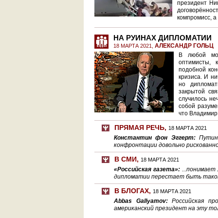
президент Ник
договорённос
компромисс, а
НА РУИНАХ ДИПЛОМАТИИ
АЛЕКСАНДР ГОЛЬЦ
18 МАРТА 2021,
В любой мом
оптимисты, 
подобной кон
кризиса. И ни
но дипломат
закрытой свя
случилось не
собой разуме
что Владимир 
ПРЯМАЯ РЕЧЬ
,
18 МАРТА 2021
Константин фон Эггерт:
Путин
конфронтации довольно рискованно.
В СМИ
,
18 МАРТА 2021
«Российская газета»:
...понимает
дипломатии перестает быть тако
В БЛОГАХ
,
18 МАРТА 2021
Abbas Gallyamov:
Российская пр
американский президент на эту то