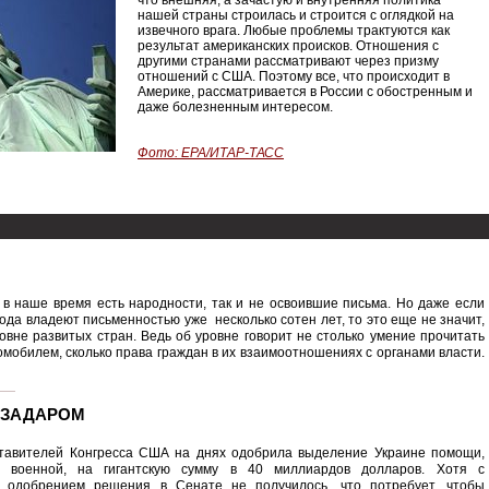
что внешняя, а зачастую и внутренняя политика
нашей страны строилась и строится с оглядкой на
извечного врага. Любые проблемы трактуются как
результат американских происков. Отношения с
другими странами рассматривают через призму
отношений с США. Поэтому все, что происходит в
Америке, рассматривается в России с обостренным и
даже болезненным интересом.
Фото: EPA/ИТАР-ТАСС
 в наше время есть народности, так и не освоившие письма. Но даже если
да владеют письменностью уже несколько сотен лет, то это еще не значит,
ровне развитых стран. Ведь об уровне говорит не столько умение прочитать
обилем, сколько права граждан в их взаимоотношениях с органами власти.
Е ЗАДАРОМ
тавителей Конгресса США на днях одобрила выделение Украине помощи,
о военной, на гигантскую сумму в 40 миллиардов долларов. Хотя с
 одобрением решения в Сенате не получилось, что потребует, чтобы