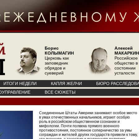
Борис
Алексей
КОЛЫМАГИН
МАКАРКИН
Церковь как
Российское
заповедник
общество в
обрядов и
состоянии
суеверий
усталости
ИТОГИ НЕДЕЛИ
КАПЛЯ ЖЕЛЧИ
БЮРО РАССЛЕДОВ
ОУПРАВЛЕНИЕ
ВСЕ СЮЖЕТЫ
Соединенные Штаты Америки занимают особое место
в умах отечественных начальников, играют особую
роль в российском общественном сознании и
мифологии. Почти полвека прямого военного
противостояния, постоянное соперничество за умы
сограждан и жителей других государств привели к тому,