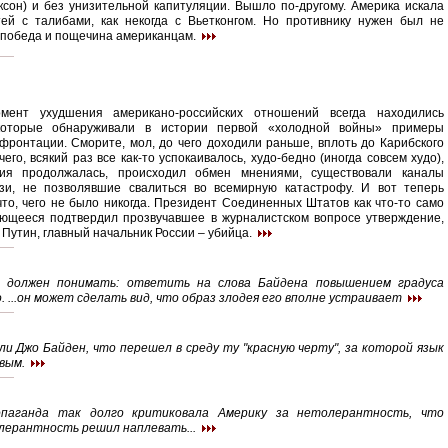
сон) и без унизительной капитуляции. Вышло по-другому. Америка искала
тей с талибами, как некогда с Вьетконгом. Но противнику нужен был не
 победа и пощечина американцам.
ент ухудшения американо-российских отношений всегда находились
которые обнаруживали в истории первой «холодной войны» примеры
фронтации. Сморите, мол, до чего доходили раньше, вплоть до Карибского
чего, всякий раз все как-то успокаивалось, худо-бедно (иногда совсем худо),
ия продолжалась, происходил обмен мнениями, существовали каналы
зи, не позволявшие свалиться во всемирную катастрофу. И вот теперь
что, чего не было никогда. Президент Соединенных Штатов как что-то само
ющееся подтвердил прозвучавшее в журналистском вопросе утверждение,
Путин, главный начальник России – убийца.
 должен понимать: ответить на слова Байдена повышением градуса
 ...он может сделать вид, что образ злодея его вполне устраивает
 ли Джо Байден, что перешел в среду ту "красную черту", за которой язык
вым.
опаганда так долго критиковала Америку за нетолерантность, что
лерантность решил наплевать...