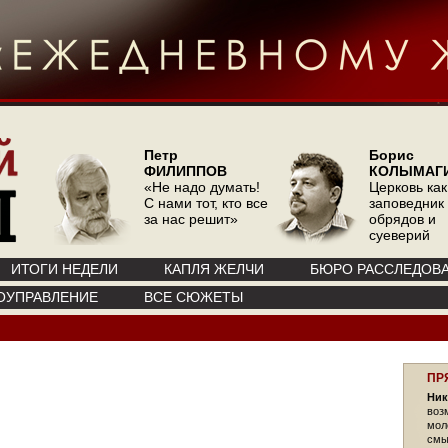
Петр
Борис
ФИЛИППОВ
КОЛЫМАГ
«Не надо думать!
Церковь как
С нами тот, кто все
заповедник
за нас решит»
обрядов и
суеверий
ИТОГИ НЕДЕЛИ
КАПЛЯ ЖЕЛЧИ
БЮРО РАССЛЕДОВ
ОУПРАВЛЕНИЕ
ВСЕ СЮЖЕТЫ
ПР
Ник
воз
мол
смы