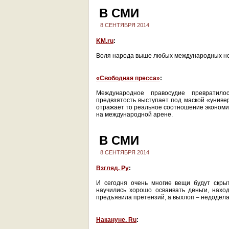
В СМИ
8 СЕНТЯБРЯ 2014
KM.ru
:
Воля народа выше любых международных н
«Свободная пресса»
:
Международное правосудие превратило
предвзятость выступает под маской «униве
отражает то реальное соотношение экономич
на международной арене.
В СМИ
8 СЕНТЯБРЯ 2014
Взгляд. Ру
:
И сегодня очень многие вещи будут скры
научились хорошо осваивать деньги, наход
предъявила претензий, а выхлоп – недодел
Накануне. Ru
: