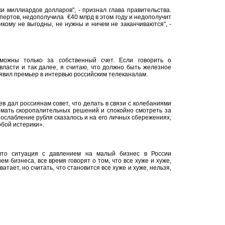
и миллиардов долларов", - признал глава правительства.
спертов, недополучила €40 млрд в этом году и недополучит
кому не выгодны, не нужны и ничем не заканчиваются", -
можны только за собственный счет. Если говорить о
власти и так далее, я считаю, что должно быть железное
аявил премьер в интервью российским телеканалам.
 дал россиянам совет, что делать в связи с колебаниями
имать скоропалительных решений и спокойно смотреть за
 ослабление рубля сказалось и на его личных сбережениях,
обой истерики».
что ситуация с давлением на малый бизнес в России
ем бизнеса, все время говорят о том, что все хуже и хуже,
атает, но считать, что становится все хуже и хуже, нельзя,