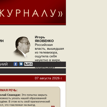
Игорь
ИН
ЯКОВЕНКО
Российская
власть, вышедшая
из телевизора,
ощутила себя
неуютно в мире,
где телевизор
АНИЙ
проигрывает
интернету
07 августа 2026 г.
ЯМАЯ РЕЧЬ:
олай Сванидзе:
Это попытка закрыть
можность уехать нашей образованной
одёжи. В этом есть свой прагматический
сл, это «заслонка» на выезд.