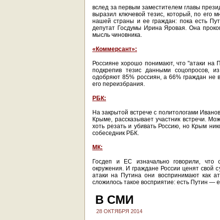
вслед за первым заместителем главы през
выразил ключевой тезис, который, по его 
нашей страны и ее граждан: пока есть Пути
депутат Госдумы Ирина Яровая. Она проко
мысль чиновника.
«Коммерсант»:
Россияне хорошо понимают, что "атаки на П
подкрепив тезис данными соцопросов, из
одобряют 85% россиян, а 66% граждан не ви
его переизбрания.
РБК:
На закрытой встрече с политологами Иванов
Крыме, рассказывает участник встречи. Мо
хоть резать и убивать Россию, но Крым ник
собеседник РБК.
МК:
Госдеп и ЕС изначально говорили, что 
окружения. И граждане России ценят свой с
атаки на Путина они воспринимают как ат
сложилось такое восприятие: есть Путин — е
В СМИ
28 ОКТЯБРЯ 2014