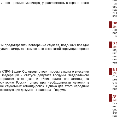
пок
и пост премьер-министра, управляемость в стране резко
тор
евр
на
Янш
как
ПР
29
Лео
вос
– н
В 
бы предотвратить повторение случаев, подобных поездке
29
тупил в американском сенате с критикой коррупционеров в
Мед
не 
пла
ок
«из
В 
ы КПРФ Вадим Соловьев готовит проект закона о внесении
29
 Федерации и статусе депутата Госдумы Федерального
Сов
оправкам, законодатели обеих палат парламента, за
ре
ерриторию России только при необходимости лечения в
отк
"гу
не служебных командировок. Однако для этого народные
пос
тветствующие документы в аппарат Госдумы.
ДЕ
23
Ест
инс
сло
Бол
нас