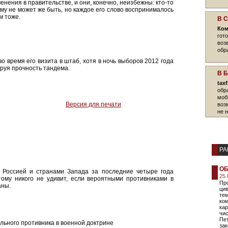
нения в правительстве, и они, конечно, неизбежны: кто-то
гому не может же быть, но каждое его слово воспринималось
м тоже.
В 
Ком
гот
воз
обр
 время его визита в штаб, хотя в ночь выборов 2012 года
руя прочность тандема.
В 
tax
обр
моб
Версия для печати
воз
не 
РА
ОБ
 Россией и странами Запада за последние четыре года
25 
ому никого не удивит, если вероятными противниками в
Пр
аны.
ци
те
ком
кар
чис
Пет
льного противника в военной доктрине
зак