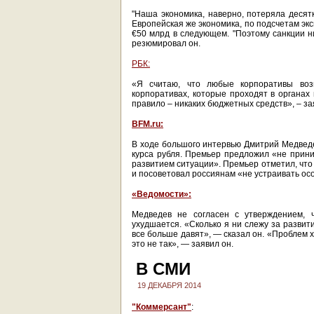
"Наша экономика, наверно, потеряла десятк
Европейская же экономика, по подсчетам эк
€50 млрд в следующем. "Поэтому санкции ни
резюмировал он.
РБК:
«Я считаю, что любые корпоративы воз
корпоративах, которые проходят в органах 
правило – никаких бюджетных средств», – з
BFM.ru:
В ходе большого интервью Дмитрий Медведев
курса рубля. Премьер предложил «не прин
развитием ситуации». Премьер отметил, что
и посоветовал россиянам «не устраивать ос
«Ведомости»:
Медведев не согласен с утверждением, 
ухудшается. «Сколько я ни слежу за развити
все больше давят», — сказал он. «Проблем хв
это не так», — заявил он.
В СМИ
19 ДЕКАБРЯ 2014
"Коммерсант"
: