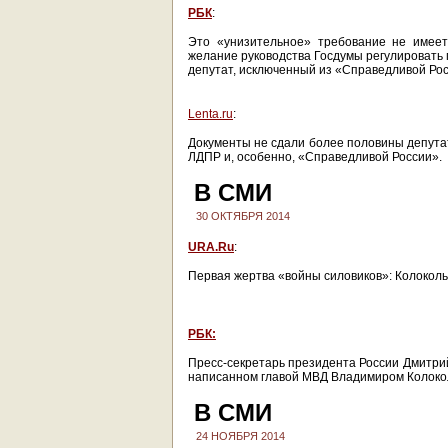
РБК
:
Это «унизительное» требование не имеет
желание руководства Госдумы регулировать 
депутат, исключенный из «Справедливой Рос
Lenta.ru
:
Документы не сдали более половины депутат
ЛДПР и, особенно, «Справедливой России».
В СМИ
30 ОКТЯБРЯ 2014
URA.Ru
:
Первая жертва «войны силовиков»: Колоколь
РБК:
Пресс-секретарь президента России Дмитрий
написанном главой МВД Владимиром Колокол
В СМИ
24 НОЯБРЯ 2014