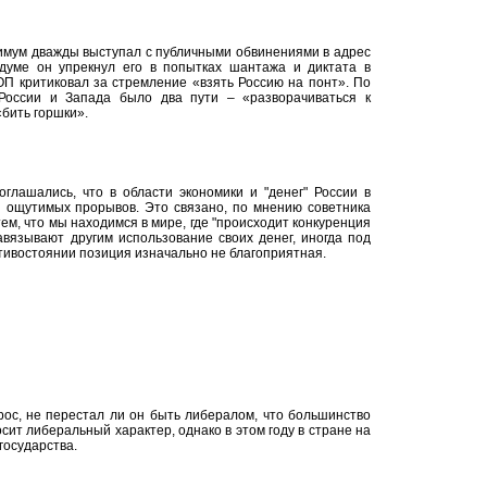
имум дважды выступал с публичными обвинениями в адрес
сдуме он упрекнул его в попытках шантажа и диктата в
ОП критиковал за стремление «взять Россию на понт». По
России и Запада было два пути – «разворачиваться к
«бить горшки».
глашались, что в области экономики и "денег" России в
 ощутимых прорывов. Это связано, по мнению советника
тем, что мы находимся в мире, где "происходит конкуренция
авязывают другим использование своих денег, иногда под
отивостоянии позиция изначально не благоприятная.
ос, не перестал ли он быть либералом, что большинство
ит либеральный характер, однако в этом году в стране на
государства.