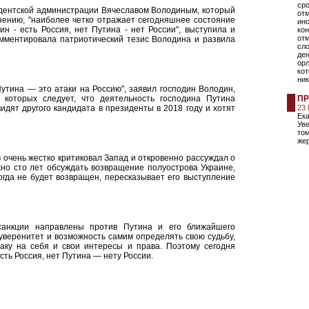
сро
идентской администрации Вячеславом Володиным, который
от
мнению, "наиболее четко отражает сегодняшнее состояние
ин
н - есть Россия, нет Путина - нет России", выступила и
кон
отм
мментировала патриотический тезис Володина и развила
сло
ден
орл
ко
ни
утина — это атаки на Россию", заявил господин Володин,
 которых следует, что деятельность господина Путина
ПР
дят другого кандидата в президенты в 2018 году и хотят
23
Ека
Ув
том
жер
 очень жестко критиковал Запад и откровенно рассуждал о
жно сто лет обсуждать возвращение полуострова Украине,
огда не будет возвращен, пересказывает его выступление
санкции направлены против Путина и его ближайшего
уверенитет и возможность самим определять свою судьбу,
аку на себя и свои интересы и права. Поэтому сегодня
сть Россия, нет Путина — нету России.