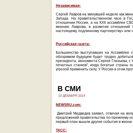
Независимая:
Сергей Лавров на минувшей неделе как мин
Запада. На правительственном часе в Го
отношении России, а на XXII ассамблее СВ
мнению Лаврова, в развитии отношений 
настоящему, подлинному партнерству» или 
Российская газета:
Большинство выступавших на Ассамблее со
обозримом будущем будет трудно добиться
президента, экономиста Сергея Глазьева, с 
печатных станков", когда богатые страны н
угрозой применить силу. У России в этом пр
В СМИ
10 ДЕКАБРЯ 2014
NEWSRU.com:
Дмитрий Медведев заявил, отвечая на вопр
предложений правительства по-прежнему нос
первый план вышли другие события в жизни 
ТАСС: