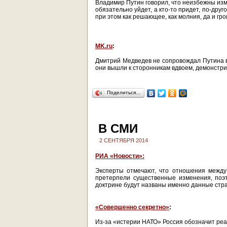
Владимир Путин говорил, что неизбежны изме
обязательно уйдет, а кто-то придет, по-дру
при этом как решающее, как молния, да и гро
MK.ru
:
Дмитрий Медведев не сопровождал Путина во
они вышли к сторонникам вдвоем, демонстри
Поделиться…
В СМИ
2 СЕНТЯБРЯ 2014
РИА «Новости»:
Эксперты отмечают, что отношения между
претерпели существенные изменения, поэт
доктрине будут названы именно данные стр
«Совершенно секретно»
:
Из-за «истерии НАТО» Россия обозначит реа