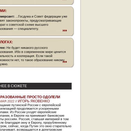
СМИ:
мерсант:
...Госдума и Совет федерации уже
овят законопроекты, предусматривающие
врат к советской схеме высшего
азования — специалитету.
БЛОГАХ:
free:
Не будет никакого русского
азования. Ибо в современном мире ценится
ильность и кооперация. Если такой
можности нет, то такое образование никому
нужно.
НЕЕ В СЮЖЕТЕ
РАЗОВАННЫЕ ПРОСТО ОДОЛЕЛИ
ИГОРЬ ЯКОВЕНКО
МАЯ 2022 //
ощание путинской России с европейской
вилизацией продолжается ускоренными
мпами. Из России уходят европейские
пании, в Европе на принимают банковские
ты россиян. Россия, ставшая империей в том
ле благодаря окну в Европу, прорубленному
ром, сейчас, когда Путин это окно старательно
олачивает, возвращается в допетровские