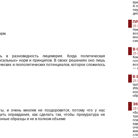
вре
А п
нау
ди
ПР
25
Ник
орм.
во
мол
смы
В 
25
сь в разновидность лицемерия. Когда политическая
Ком
рсальных» норм и принципов. В своих решениях оно лишь
го
еских и геополитических потенциалов, которое сложилось
воз
— 
В 
25
tax
Иб
коо
обр
ЭК
29
ты, и очень многим не поздоровится, потому что у нас
«Б
ить оправдания, как сделать так, чтобы прокуратура не
тр
анные образцы и не в полном объеме
пла
еди
оч
мин
сл