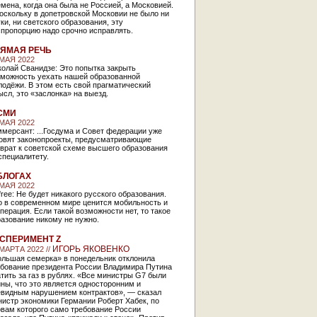
мена, когда она была не Россией, а Московией.
оскольку в допетровской Московии не было ни
ки, ни светского образования, эту
спропорцию надо срочно исправлять.
ЯМАЯ РЕЧЬ
 МАЯ 2022
олай Сванидзе: Это попытка закрыть
зможность уехать нашей образованной
одёжи. В этом есть свой прагматический
сл, это «заслонка» на выезд.
СМИ
 МАЯ 2022
мерсант: ...Госдума и Совет федерации уже
товят законопроекты, предусматривающие
врат к советской схеме высшего образования
специалитету.
БЛОГАХ
 МАЯ 2022
free: Не будет никакого русского образования.
о в современном мире ценится мобильность и
перация. Если такой возможности нет, то такое
азование никому не нужно.
СПЕРИМЕНТ Z
ИГОРЬ ЯКОВЕНКО
 МАРТА 2022 //
ольшая семерка» в понедельник отклонила
ебование президента России Владимира Путина
тить за газ в рублях. «Все министры G7 были
ны, что это является односторонним и
евидным нарушением контрактов», — сказал
истр экономики Германии Роберт Хабек, по
овам которого само требование России