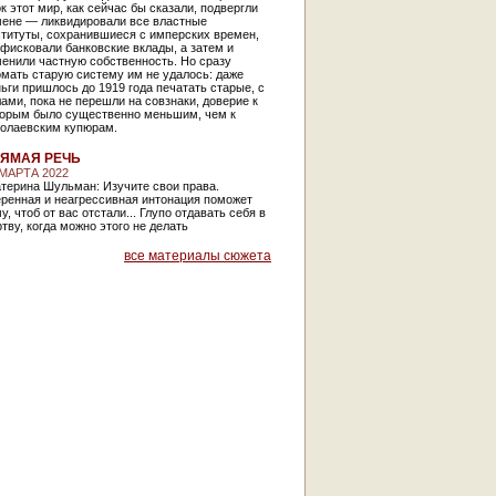
к этот мир, как сейчас бы сказали, подвергли
мене — ликвидировали все властные
ституты, сохранившиеся с имперских времен,
фисковали банковские вклады, а затем и
енили частную собственность. Но сразу
мать старую систему им не удалось: даже
ьги пришлось до 1919 года печатать старые, с
ами, пока не перешли на совзнаки, доверие к
торым было существенно меньшим, чем к
колаевским купюрам.
ЯМАЯ РЕЧЬ
 МАРТА 2022
терина Шульман: Изучите свои права.
еренная и неагрессивная интонация поможет
у, чтоб от вас отстали... Глупо отдавать себя в
тву, когда можно этого не делать
все материалы сюжета