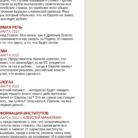
азало, что Путина «прижали к стене». Против
говли за рубли высказались практически все
опейские страны, но наиболее ясно общее
строение выразил словенский премьер Янез
а, который объяснил, что «в Европе не знают,
 выглядят рубли».
ЯМАЯ РЕЧЬ
 МАРТА 2022
нид Гозман: Вся жизнь, как в Древнем Египте,
принимается как смерть за Родину. И главное
е то, что здесь, а то, что будет потом.
СМИ
 МАРТА 2022
уза: Представитель Кремля отметил, что
знает, что произойдет, если ЕС откажется
тить за газ в рублях. ...когда в Европе примут
ончательное решение, российские власти
учат, что можно сделать».
БЛОГАХ
 МАРТА 2022
етский патриот: ...интересно будет ожидать
акцию Нашего всего: нешто действительно
лючит от Европы газ? Это же самое настоящее
лять, так гулять!" получается. Причем, на все
ледние деньги...
ФОРМАЦИЯ ИНСТИТУТОВ
АЛЕКСЕЙ МАКАРКИН
 МАРТА 2022 //
ь представление о том, что укоренившиеся
титуты легко сломать. На самом деле все
жнее и зависит от характера института.
ьшевики, придя к власти, решили «весь мир
илья» разрушить до основания. И в короткий