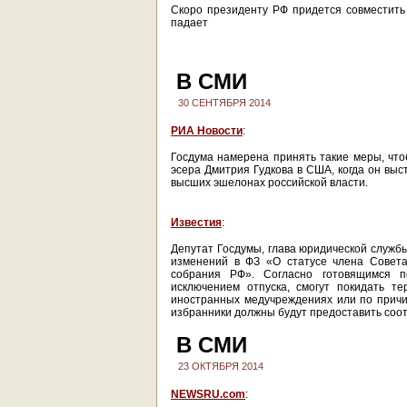
Скоро президенту РФ придется совместить 
падает
В СМИ
30 СЕНТЯБРЯ 2014
РИА Новости
:
Госдума намерена принять такие меры, что
эсера Дмитрия Гудкова в США, когда он выс
высших эшелонах российской власти.
Известия
:
Депутат Госдумы, глава юридической служб
изменений в ФЗ «О статусе члена Совета
собрания РФ». Согласно готовящимся п
исключением отпуска, смогут покидать т
иностранных медучреждениях или по причи
избранники должны будут предоставить соо
В СМИ
23 ОКТЯБРЯ 2014
NEWSRU.com
: