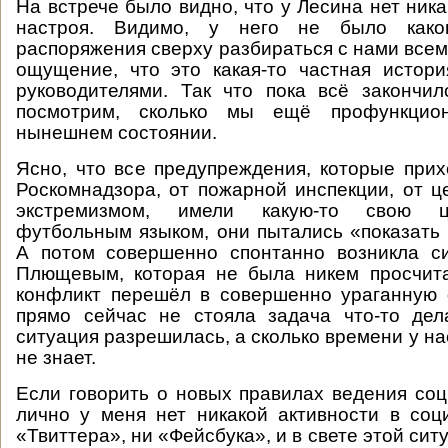
На встрече было видно, что у Лесина нет ник
настроя. Видимо, у него не было какого
распоряжения сверху разбираться с нами всем
ощущение, что это какая-то частная истор
руководителями. Так что пока всё закончи
посмотрим, сколько мы ещё профункци
нынешнем состоянии.
Ясно, что все предупреждения, которые прих
Роскомнадзора, от пожарной инспекции, от ц
экстремизмом, имели какую-то свою ц
футбольным языком, они пытались «показать 
А потом совершенно спонтанно возникла с
Плющевым, которая не была никем просчита
конфликт перешёл в совершенно ураганную 
прямо сейчас не стояла задача что-то дел
ситуация разрешилась, а сколько времени у на
не знает.
Если говорить о новых правилах ведения соц
лично у меня нет никакой активности в соц
«Твиттера», ни «Фейсбука», и в свете этой ситу