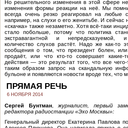
Но решительного изменения в этой сфере не
изменения формы реакции на неё. Мы помни
всегда очень резко реагировал на любые 
например, на слухи о его женитьбе. И сейчас 
«скачка» также незаметно. Хотя всё-таки инци
стало побольше, потому что политика стан
экстравагантной и непредсказуемой, и
количество слухов растёт. Надо же как-то э
сообщения о том, что президент болен, или 
продаёт, или что кто-то совершает какие-
действия — это результат того, что все чего
таким образом запрос на скандальную инф
бульоне и появляются новости вроде тех, что 
ПРЯМАЯ РЕЧЬ
6 НОЯБРЯ 2014
Сергей Бунтман
,
журналист, первый зам
редактора радиостанции «Эхо Москвы»:
Генеральный директор Екатерина Павлова п
Алексея Плющева. Она написала приказ о ег