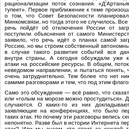
рационализации поток сознания. «Д'Артанья
тупеет». Первое приближение к теме произошл
о том, что Совет Безопасности планировал
Минкомсвязи, но тогда этого не случилось. Все 
речь пойдёт об отключения России от заг
поступили объяснения от самого Министерст
заявило, что речь идёт о планах самой за
Россию, но мы строим собственный автономны
в случае такого развития событий все да
внутри страны. А сегодня обсуждали уже к
атаки на российские ресурсы. В общем, поток
неведомом направлении, и пытаться понять, 
очень затруднительно. Тем более что нет ни
самими разговорами и тем, что под этим флаго
Само это обсуждение — всё равно, что сказа
или «голым на морозе можно простудиться». Д
случаются. О каких-то из них докладыва
заявляющие на конференциях, что было пе
таких атак. Но почему эти разговоры велись с
непонятно. Разве был в истории Интернета пе
атак? Или мы знаем, кто стоит за каждой 