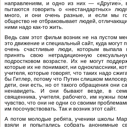
направлениям, и одно из них — «Другие», 
пытаются говорить о «нестандартных» людя
много, и они очень разные, и если мы г
общество не отбраковывает людей, отличающих
ними надо как-то жить.
Ведь сам этот фильм возник не на пустом ме
это движение и специальный сайт, куда могут 
очень счастливые люди, которым выпала 
принять свою нетрадиционную сексуальн
подростковом возрасте. Их не могут поддер
которые их не понимают, ни одноклассники, кот
учителя, которые говорят, что таких надо сжиг
бы Гитлер, потому что Путин слишком милосер
дети, они есть, но от такого обращения они 
ненавидеть. И они бывают везде, в семь
священника, учителя, рабочего, им нужны по
чувство, что они не одни со своими проблемами
им посочувствовать. Так и возник этот сайт.
А потом молодые ребята, ученики школы Ма
взяли и попытались собрать анонимные св