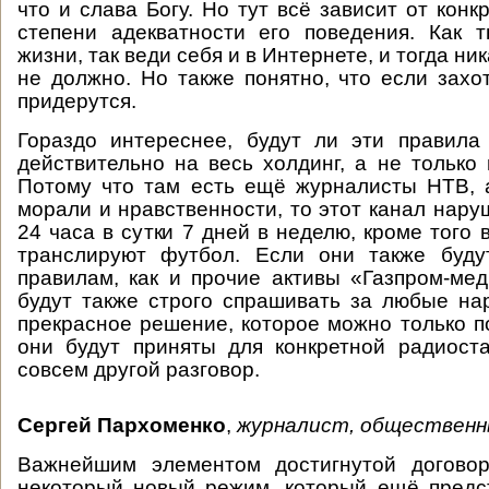
что и слава Богу. Но тут всё зависит от конк
степени адекватности его поведения. Как 
жизни, так веди себя и в Интернете, и тогда ни
не должно. Но также понятно, что если захот
придерутся.
Гораздо интереснее, будут ли эти правила
действительно на весь холдинг, а не только
Потому что там есть ещё журналисты НТВ, 
морали и нравственности, то этот канал нару
24 часа в сутки 7 дней в неделю, кроме того 
транслируют футбол. Если они также буд
правилам, как и прочие активы «Газпром-мед
будут также строго спрашивать за любые н
прекрасное решение, которое можно только п
они будут приняты для конкретной радиост
совсем другой разговор.
Сергей Пархоменко
,
журналист, общественн
Важнейшим элементом достигнутой договор
некоторый новый режим, который ещё предс