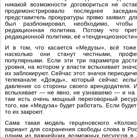
никакой возможности договориться не оста
продемонстрировало последнее заседа
представитель прокуратуры прямо заявил: для
был разблокировал, необходимо, чтоб
редакционная политика. Потому что пре
редакционной политики, её «тенденциозности»
И в том, что касается «Медузы», всё тоже
насколько они станут честными, проф
популярными. Если эти три параметра дости
уровня, на котором у власти вспыхивает знач
их заблокируют. Сейчас этот значок периодич
телеканале «Дождь», который сейчас испы
давление со стороны своего арендодателя. И
вспыхивает — не явно, не узнаваемо — и на
там есть очень мощный переговорный ресур
того, как «Медуза» будет работать. Если буде
то их закроют.
Сама такая модель герценовского «Колок
вариант для сохранения свободы слова в Рос
одним из важнейших возможных ресурсов в 