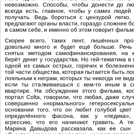
невозможно. Способы, чтобы донести до л
всегда есть, главное, чтобы у самих люде
получать. Ведь бороться с цензурой легко,
предлагают органы власти, гораздо сложнее б
в самом себе, и именно об этом говорит фильм
Скорее всего, таких лент, лишённых про
довольно много и будет ещё больше. Речь
снятых методом самофинансирования, на 
берёт денег у государства. Но гей-тематика в
одной из самых острых, горячих и болезнен
той части общества, которая пытается быть ло
лояльным к неграм, которых ты никогда не виде
если ты сталкиваешься с кем-то иным в с
квартире. На обсуждении этого фильма, ко
портал Colta, говорили, что любая, даже слу
совершенно «нормального» гетеросексуаль
основании того, что он любит голубой цве
определённого фасона, как у «педика»,
агрессию, что его начинают травить. А те
Марина Давыдова рассказала, как ее сын