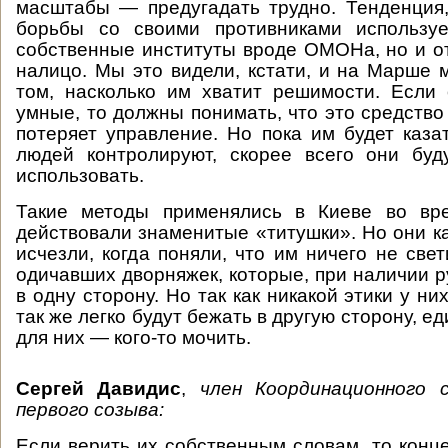
масштабы — предугадать трудно. Тенденция,
борьбы со своими противниками использу
собственные институты вроде ОМОНа, но и о
налицо. Мы это видели, кстати, и на Марше м
том, насколько им хватит решимости. Если
умные, то должны понимать, что это средство
потеряет управление. Но пока им будет казат
людей контролируют, скорее всего они буд
использовать.
Такие методы применялись в Киеве во вр
действовали знаменитые «титушки». Но они ка
исчезли, когда поняли, что им ничего не свет
одичавших дворняжек, которые, при наличии р
в одну сторону. Но так как никакой этики у них
так же легко будут бежать в другую сторону, е
для них — кого-то мочить.
Сергей Давидис
,
член Координационного 
первого созыва:
Если верить их собственным словам, то конц