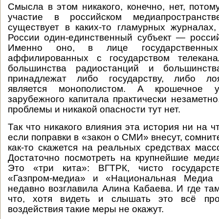
Смысла в этом никакого, конечно, нет, потом
участие в российском медиапространст
существует в каких-то гламурных журналах
России один-единственный субъект — россий
Именно оно, в лице государственны
аффилированных с государством телекана
большинства радиостанций и большинства
принадлежат либо государству, либо лоя
является монополистом. А крошечное уч
зарубежного капитала практически незаметно
проблемы и никакой опасности тут нет.
Так что никакого влияния эта история ни на ч
если поправки в «закон о СМИ» внесут, сомните
как-то скажется на реальных средствах мас
Достаточно посмотреть на крупнейшие меди
Это «три кита»: ВГТРК, чисто государств
«Газпром-медиа» и «Национальная Медиа 
недавно возглавила Алина Кабаева. И где та
что, хотя видеть и слышать это всё про
воздействия такие меры не окажут.