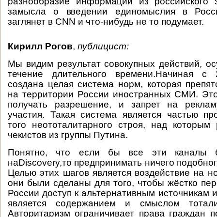
разнообразие информации из российского 
замысла о введении единомыслия в Росс
заглянет в CNN и что-нибудь не то подумает.
Кирилл Рогов
,
публицист:
Мы видим результат совокупных действий, о
течение длительного времени.Начиная с 
создана целая система норм, которая препят
на территории России иностранных СМИ. Эт
получать разрешение, и запрет на реклам
участия. Такая система является частью п
того неототалитарного строя, над которым
чекистов из группы Путина.
Понятно, что если бы все эти каналы
наDiscovery,то предпринимать ничего подобно
Целью этих шагов является воздействие на н
они были сделаны для того, чтобы жёстко пе
России доступ к альтернативным источникам 
является содержанием и смыслом тотали
Авторитаризм ограничивает права граждан п