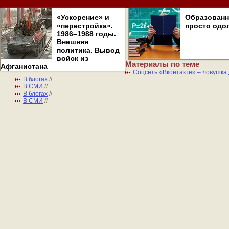
«Ускорение» и
Образован
«перестройка».
просто одо
1986–1988 годы.
Внешняя
политика. Вывод
войск из
Материалы по теме
Афганистана
Соцсеть «Вконтакте» – ловушка
В блогах
//
В СМИ
//
В блогах
//
В СМИ
//