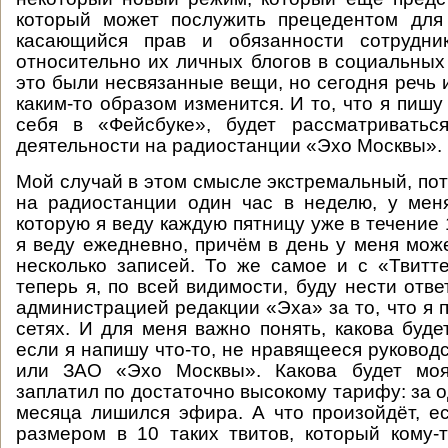
который может послужить прецедентом для 
касающийся прав и обязанности сотрудни
относительно их личных блогов в социальных 
это были несвязанные вещи, но сегодня речь и
каким-то образом изменится. И то, что я пишу
себя в «Фейсбуке», будет рассматриватьс
деятельности на радиостанции «Эхо Москвы».
Мой случай в этом смысле экстремальный, пот
на радиостанции один час в неделю, у мен
которую я веду каждую пятницу уже в течение 1
я веду ежедневно, причём в день у меня може
несколько записей. То же самое и с «Твит
теперь я, по всей видимости, буду нести отв
администрацией редакции «Эха» за то, что я 
сетях. И для меня важно понять, какова буде
если я напишу что-то, не нравящееся руковод
или ЗАО «Эхо Москвы». Какова будет мо
заплатил по достаточно высокому тарифу: за о
месяца лишился эфира. А что произойдёт, е
размером в 10 таких твитов, который кому-