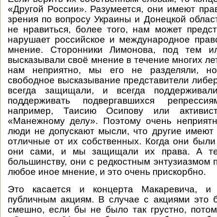
«Другой России». Разумеется, они имеют пра
зрения по вопросу Украины и Донецкой облас
не нравиться, более того, нам может предст
нарушает российское и международное прав
мнение. Сторонники Лимонова, под тем и
высказывали своё мнение в течение многих лет
нам неприятно, мы его не разделяли, н
свободное высказывание представители либе
всегда защищали, и всегда поддерживал
поддерживать подвергавшихся репрессия
например, Таисию Осипову или активис
«Манежному делу». Поэтому очень неприятн
люди не допускают мысли, что другие имеют 
отличные от их собственных. Когда они были
они сами, и мы защищали их права. А те
большинству, они с редкостным энтузиазмом 
любое иное мнение, и это очень прискорбно.
Это касается и концерта Макаревича, и
публичным акциям. В случае с акциями это
смешно, если бы не было так грустно, пото