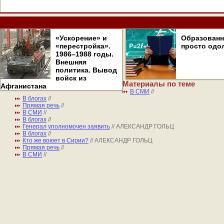
«Ускорение» и
Образован
«перестройка».
просто одо
1986–1988 годы.
Внешняя
политика. Вывод
войск из
Материалы по теме
Афганистана
В СМИ
//
В блогах
//
Прямая речь
//
В СМИ
//
В блогах
//
Генерал уполномочен заявить
// АЛЕКСАНДР ГОЛЬЦ
В блогах
//
Кто же воюет в Сирии?
// АЛЕКСАНДР ГОЛЬЦ
Прямая речь
//
В СМИ
//