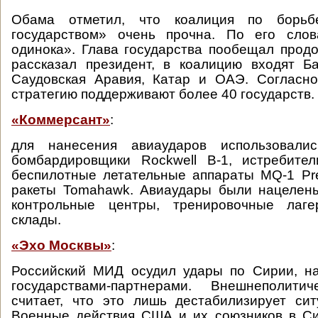
Обама отметил, что коалиция по борь
государством» очень прочна. По его сло
одинока». Глава государства пообещал продо
рассказал президент, в коалицию входят Б
Саудовская Аравия, Катар и ОАЭ. Согласно
стратегию поддерживают более 40 государств.
«Коммерсант»
:
для нанесения авиаударов использовалис
бомбардировщики Rockwell B-1, истребител
беспилотные летательные аппараты MQ-1 Pr
ракеты Tomahawk. Авиаудары были нацелен
контрольные центры, тренировочные лаг
склады.
«Эхо Москвы»
:
Российский МИД осудил удары по Сирии, 
государствами-партнерами. Внешнеполити
считает, что это лишь дестабилизирует си
Военные действия США и их союзников в С