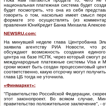
Пока нам пытаются продать то, чего не с
национальная платежная система будет созда
будет посмотреть, что она из себя представ
говорить о том, насколько имеет смысл пер
формате это осуществлять (из комментар
правления ЮниКредит Банка Михаила Алексеев
NEWSRU.com:
На минувшей неделе глава Центробанка Эл
заявила агентству РИА Новости, что ро
обсуждают возможность создания единого
центра на базе НСПК, через который смогут р
международные платежные системы Visa и Ma
сроки может быть создан процессинговый цент
соответственно, какую отсрочку могут получить 
глава ЦБ тогда не уточнила.
«Финмаркет»:
"Правительство Российской Федерации, скорее
этот законопроект. Во всяком случае, М
правительство положительное заключение", - 