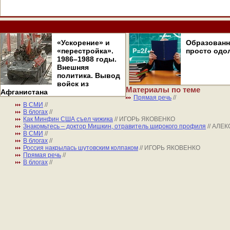
«Ускорение» и
Образован
«перестройка».
просто одо
1986–1988 годы.
Внешняя
политика. Вывод
войск из
Материалы по теме
Афганистана
Прямая речь
//
В СМИ
//
В блогах
//
Как Минфин США съел чижика
// ИГОРЬ ЯКОВЕНКО
Знакомьтесь – доктор Мишкин, отравитель широкого профиля
// АЛЕ
В СМИ
//
В блогах
//
Россия накрылась шутовским колпаком
// ИГОРЬ ЯКОВЕНКО
Прямая речь
//
В блогах
//