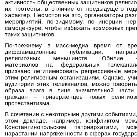
активность общественных защитников религиоз
их протесты, в отличие от предыдущего го
характер. Несмотря на это, организаторы раз
мероприятий, по-видимому, по инерции нер
самоцензуре, чтобы избежать возможных пре
таких защитников.
По-прежнему в масс-медиа время от вре
диффамационные публикации, направ
религиозных меньшинств. Обилие «ан
материалов на федеральных телеканала
призвано легитимировать репрессивные мер
этим религиозным организациям. Однако, уч
аудитории этих телеканалов, можно говори
образа врага в лице значительной части
граждан – приверженцев новых религио
протестантизма.
В сочетании с некоторыми другими событиями,
этом докладе, например, конфликтом меж
Константинопольским патриархатами, м
нарастании напряженности в сферах государс