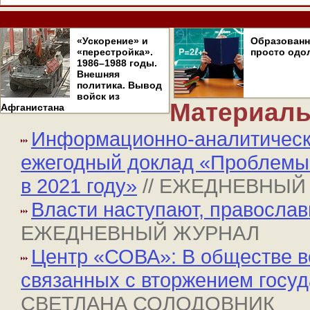
«Ускорение» и
Образован
«перестройка».
просто одо
1986–1988 годы.
Внешняя
политика. Вывод
войск из
Материалы
Афганистана
Информационно-аналитическ
ежегодный доклад «Проблемы 
в 2021 году»
// ЕЖЕДНЕВНЫЙ
Власти наступают, православ
ЕЖЕДНЕВНЫЙ ЖУРНАЛ
Центр «СОВА»: В обществе в
связанных с вторжением госу
СВЕТЛАНА СОЛОДОВНИК