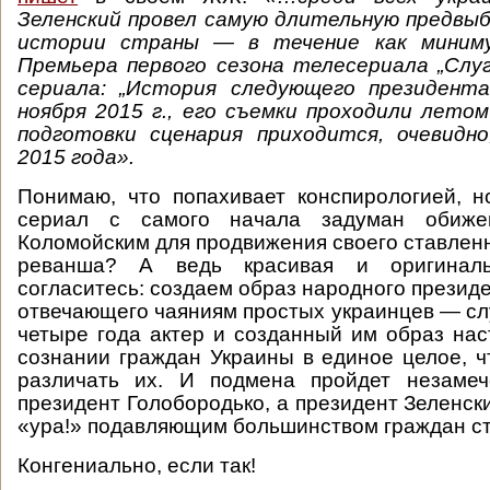
Зеленский провел
самую длительную предвыб
истории страны — в течение как миним
Премьера первого сезона телесериала „
Слу
сериала:
„
История следующего президент
ноября 2015 г., его съемки проходили летом 
подготовки сценария приходится, очевидно
2015 года».
Понимаю, что попахивает конспирологией, 
сериал с самого начала задуман обиж
Коломойским для продвижения своего ставленн
реванша? А ведь красивая и оригиналь
согласитесь: создаем образ народного презид
отвечающего чаяниям простых украинцев — слу
четыре года актер и созданный им образ нас
сознании граждан Украины в единое целое, ч
различать их. И подмена пройдет незаме
президент Голобородько, а президент Зеленск
«ура!» подавляющим большинством граждан с
Конгениально, если так!