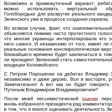
Возможен и промежуточный вариант: ребята
можно использовать виртуальный об
Голобородько для раскрутки реального канди
Зеленского уже в процессе создания сериала.
Во всяком случае, факт, что ошеломительный
объясняется помимо чисто протестного голос
что многие украинцы интерполировали его 
него самого. И независимо от того, имеет ли 
реальные основания конспирологическая верси
ближайшего времени будет заключаться в том,
ли президент Зеленский стать самостоятельно
кондиции Коломойского.
С Петром Порошенко на дебатах Владимир З
независимо и даже дерзко. Все в восторге, р
Замечательно! А вот как он будет говорить
Путиным Владимиром Владимировичем?
После моей пессимистической
оценки
персп
вновь избранного президента ряд комментатор
в том, что я взялся оценивать деятельность Зе