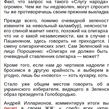
Факт, что запрос на такого «Слугу народа
огромен. Чем же ты недоволен, могут спросит
ты же противоречишь своим прежним выкладка
Прежде всего, помимо очевидной зеленост
извините за невольный каламбур), неясности 
его спиной маячит некто, похожий на олигарха
что ни о какой независимости, как в случае
Пашиняном, здесь говорить не приходится.
смену олигархических элит. Сам Зеленский на
лицо Порошенко: «Олигарх не должен быть 
очевидный ставленник олигарха — может?
Кроме того, если нам до чертиков надоели 
бросимся в другую крайность и выберем в
угодно, лишь бы «нового» — хоть кухарку, хоть
Стало уже общим местом говорить об а
украинского избирателя, видящего в Зелен
образ президента Голобородько.
Андрей Илларионов, комментируя итоги вы
пишет
в своем ЖЖ:
«…среди всех украи