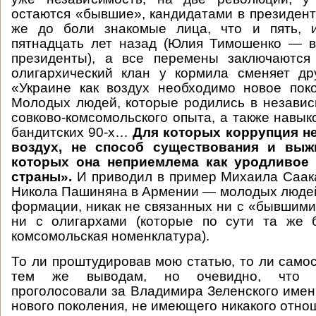
остаются «бывшие», кандидатами в президент
же до боли знакомые лица, что и пять, 
пятнадцать лет назад (Юлия Тимошенко — в
президенты), а все перемены заключаются
олигархический клан у кормила сменяет др
«Украине как воздух необходимо новое пок
Молодых людей, которые родились в независ
совково-комсомольского опыта, а также навык
бандитских 90-х…
Для которых коррупция не
воздух, не способ существования и вы
которых она неприемлема как уродливое 
страны».
И приводил в пример Михаила Саак
Никола Пашиняна в Армении — молодых людей
формации, никак не связанных ни с «бывшими»
ни с олигархами (которые по сути та же 
комсомольская номенклатура).
То ли проштудировав мою статью, то ли самос
тем же выводам, но очевидно, что 
проголосовали за Владимира Зеленского именн
нового поколения, не имеющего никакого отно