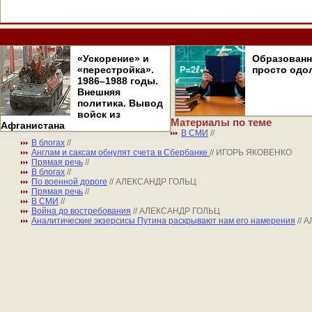
«Ускорение» и
Образован
«перестройка».
просто одо
1986–1988 годы.
Внешняя
политика. Вывод
войск из
Материалы по теме
Афганистана
В СМИ
//
В блогах
//
Англам и саксам обнулят счета в Сбербанке
// ИГОРЬ ЯКОВЕНКО
Прямая речь
//
В блогах
//
По военной дороге
// АЛЕКСАНДР ГОЛЬЦ
Прямая речь
//
В СМИ
//
Война до востребования
// АЛЕКСАНДР ГОЛЬЦ
Аналитические экзерсисы Путина раскрывают нам его намерения
//