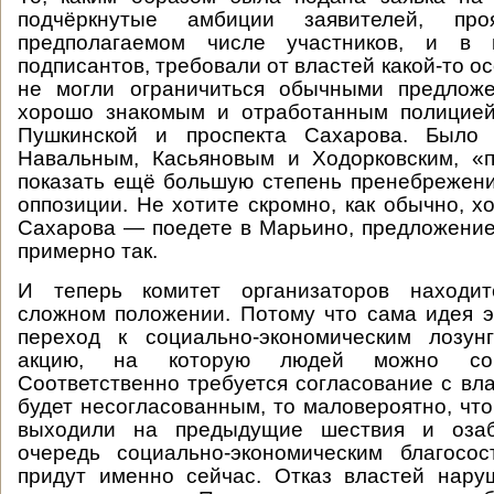
подчёркнутые амбиции заявителей, пр
предполагаемом числе участников, и в 
подписантов, требовали от властей какой-то о
не могли ограничиться обычными предлож
хорошо знакомым и отработанным полицие
Пушкинской и проспекта Сахарова. Было 
Навальным, Касьяновым и Ходорковским, «п
показать ещё большую степень пренебрежен
оппозиции. Не хотите скромно, как обычно, х
Сахарова — поедете в Марьино, предложение
примерно так.
И теперь комитет организаторов находит
сложном положении. Потому что сама идея э
переход к социально-экономическим лозунг
акцию, на которую людей можно соб
Соответственно требуется согласование с вл
будет несогласованным, то маловероятно, что
выходили на предыдущие шествия и оза
очередь социально-экономическим благосос
придут именно сейчас. Отказ властей нару