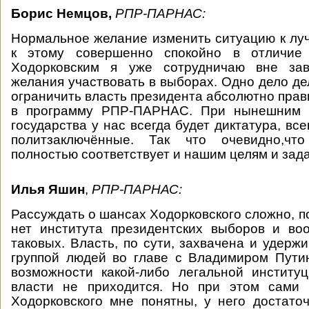
Борис Немцов,
РПР-ПАРНАС:
Нормальное желание изменить ситуацию к лу
к этому совершенно спокойно в отличие
Ходорковским я уже сотрудничаю вне зав
желания участвовать в выборах. Одно дело де
ограничить власть президента абсолютно прав
в программу РПР-ПАРНАС. При нынешним в
государства у нас всегда будет диктатура, вс
политзаключённые. Так что очевидно,чт
полностью соответствует и нашим целям и зад
Илья Яшин
,
РПР-ПАРНАС:
Рассуждать о шансах Ходорковского сложно, п
нет института президентских выборов и во
таковых. Власть, по сути, захвачена и удерж
группой людей во главе с Владимиром Пути
возможности какой-либо легальной институ
власти не приходится. Но при этом сами
Ходорковского мне понятны, у него достаточ