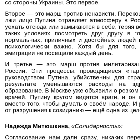
со стороны Украины. Это первое.
Второе — это марш против ненависти. Переко
лжи лицо Путина отравляет атмосферу в Рос
уехать отсюда или замыкаются в себе, теряя в
таких условиях посмотреть друг другу в гл
нормальных, приличных и достойных людей 
психологически важно. Хотя бы для того
эмиграции не посещали каждый день.
И третье — это марш против милитариза
России. Эти процессы, проводящиеся «па
руководством Путина, убийственны для стр
результате уменьшаются расходы на зд
образование. В Москве уже объявили о резком
врачей. Путину кругом видятся враги, и он 
вместо того, чтобы думать о своём народе. И
от разрушения к созиданию — ещё одна из це
Надежда Митюшкина,
«Солидарность»:
Согласование нам дали сразу, никаких пер