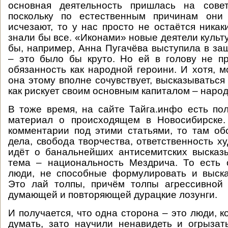
основная деятельность пришлась на сове
поскольку по естественным причинам они
исчезают, то у нас просто не остаётся никак
знали бы все. «Иконами» новые деятели культ
бы, например, Анна Пугачёва выступила в за
– это было бы круто. Но ей в голову не п
обязанность как народной героини. И хотя, м
она этому вполне сочувствует, высказываться 
как рискует своим основным капиталом – наро
В тоже время, на сайте Тайга.инфо есть п
материал о происходящем в Новосибирске.
комментарии под этими статьями, то там об
дела, свобода творчества, ответственность х
идёт о банальнейших антисемитских высказ
тема – национальность Мездрича. То есть 
люди, не способные формулировать и выска
Это лай толпы, причём толпы агрессивной 
думающей и повторяющей дурацкие лозунги.
И получается, что одна сторона – это люди, 
думать, зато научили ненавидеть и огрызат