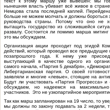
текст к этому маршу уже вывешен: мы го
нынешняя власть убивает всё живое в стране
Немцова стала последней каплей. Перейден
больше не можем молчать и должны бороться 
руководства страны. Потому что оно не 
вытащить государство из сложившейся ситуа
развалу. Состоится ли помимо марша митинг 
это мы обсуждаем.
Организация акции проходит под эгидой Ко
действий, который проводил все предыдущие
позапрошлого года. К нему уже присое
выступающий в качестве одного из орган
самого начала, «Партия 5 декабря», «Демокра
Либертарианская партия. О своей готовнос
заявляли и многие «левые», стоящие на анти
Будут ли участвовать «Партия Прогресса» и
обсуждаем, но надеемся на максимально
участников. Это не узкопартийное мероприяти
Так как марш запланирован на 19 число, то у
мы должны по закону подавать за 2 недели, т