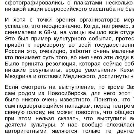
сфотографировались с плакатами несколько
никакой акции всероссийского масштаба не бы
И хотя с точки зрения организаторов ме
успешно, это неоднозначно. Когда, например,
синематеки в 68-м, на улицы вышло всё студ
Это был пример культурного события, протес
привёл к перевороту во всей государствен
России это, очевидно, заботит очень маленьк
кто понимает суть того, во имя чего эти люди
Было принята резолюция, которая сейчас соб
никакие результаты, вроде увольнения Кех
Мездрича и отставки Мединского, достигнуты н
Если смотреть на выступление, то кроме Зв
сам родом из Новосибирска, для него этот 
было никого очень известного. Понятно, что 
сам подвергающийся нападкам, перед театром
свиную голову, не может говорить, что общес
при этом нельзя сказать, что выступили 
деятели культуры. У нас вообще сложилась
авторитетными являются только те деяте