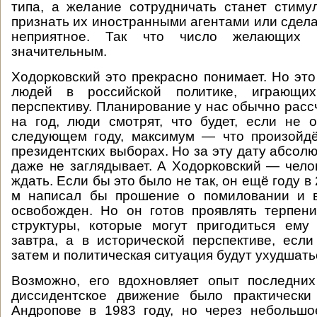
типа, а желание сотрудничать станет стиму
признать их иностранными агентами или сдела
неприятное. Так что число желающих 
значительным.
Ходорковский это прекрасно понимает. Но это
людей в российской политике, играющи
перспективу. Планирование у нас обычно расс
на год, люди смотрят, что будет, если не 
следующем году, максимум — что произойдё
президентских выборах. Но за эту дату абсол
даже не заглядывает. А Ходорковский — челов
ждать. Если бы это было не так, он ещё году в 
м написал бы прошение о помиловании и 
освобожден. Но он готов проявлять терпен
структуры, которые могут пригодиться ему
завтра, а в исторической перспективе, если
затем и политическая ситуация будут ухудшать
Возможно, его вдохновляет опыт последних
диссидентское движение было практически
Андропове в 1983 году, но через небольшо