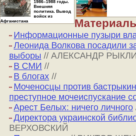
1986–1988 годы.
Внешняя
политика. Вывод
войск из
Материалы
Афганистана
Информационные пузыри вла
Леонида Волкова посадили за
выборы
// АЛЕКСАНДР РЫКЛ
В СМИ
//
В блогах
//
Моченосцы против бастрыкинц
преступное мочеиспускание с
Арест Белых: ничего личного
Директора украинской библио
ВЕРХОВСКИЙ