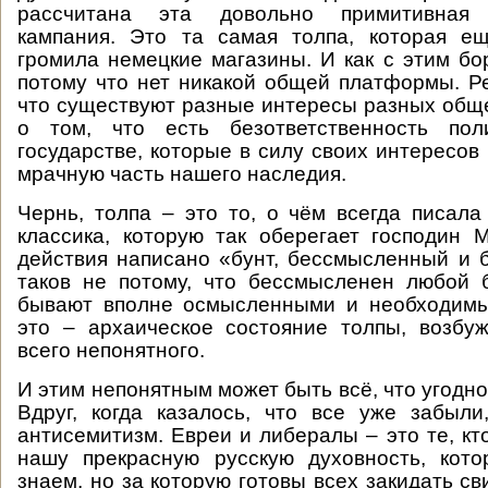
рассчитана эта довольно примитивная 
кампания. Это та самая толпа, которая е
громила немецкие магазины. И как с этим бор
потому что нет никакой общей платформы. Ре
что существуют разные интересы разных обще
о том, что есть безответственность пол
государстве, которые в силу своих интересов
мрачную часть нашего наследия.
Чернь, толпа – это то, о чём всегда писала
классика, которую так оберегает господин 
действия написано «бунт, бессмысленный и
таков не потому, что бессмысленен любой 
бывают вполне осмысленными и необходимы
это – архаическое состояние толпы, возбу
всего непонятного.
И этим непонятным может быть всё, что угодно
Вдруг, когда казалось, что все уже забыли
антисемитизм. Евреи и либералы – это те, кт
нашу прекрасную русскую духовность, кот
знаем, но за которую готовы всех закидать с