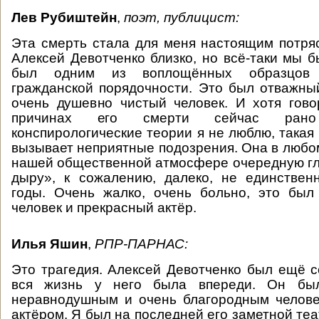
Лев Рубиштейн
,
поэт, публицист:
Эта смерть стала для меня настоящим потря
Алексей Девотченко близко, но всё-таки мы б
был одним из воплощённых образцов 
гражданской порядочности. Это был отважны
очень душевно чистый человек. И хотя гов
причинах его смерти сейчас ран
конспирологические теории я не люблю, такая
вызывает неприятные подозрения. Она в любом
нашей общественной атмосфере очередную г
дыру», к сожалению, далеко, не единствен
годы. Очень жалко, очень больно, это был
человек и прекрасный актёр.
Илья Яшин
,
РПР-ПАРНАС:
Это трагедия. Алексей Девотченко был ещё 
вся жизнь у него была впереди. Он был
неравнодушным и очень благородным челове
актёром. Я был на последней его заметной те