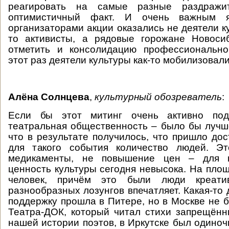
реагировать на самые разные раздражи
оптимистичный факт. И очень важным я
организаторами акции оказались не деятели к
то активисты, а рядовые горожане Новоси
отметить и консолидацию профессионально
этот раз деятели культуры как-то мобилизовали
Алёна Солнцева
,
культурный обозреватель
:
Если бы этот митинг очень активно по
театральная общественность – было бы лучш
что в результате получилось, что пришло до
для такого события количество людей. Э
медикаменты, не повышение цен – для 
ценность культуры сегодня невысока. На пло
человек, причём это были люди креатив
разнообразных лозунгов впечатляет. Какая-то
поддержку прошла в Питере, но в Москве не б
Театра-ДОК, который читал стихи запрещён
нашей истории поэтов, в Иркутске был одиноч