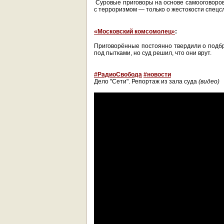
Суровые приговоры на основе самооговоров
с терроризмом — только о жестокости спецс
«Московский комсомолец»
:
Приговорённые постоянно твердили о подбр
под пытками, но суд решил, что они врут.
#РадиоСвобода
#новости
Дело "Сети". Репортаж из зала суда
(видео)