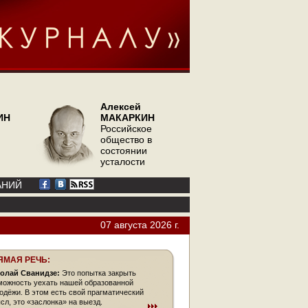
Алексей
ИН
МАКАРКИН
Российское
общество в
состоянии
усталости
АНИЙ
07 августа 2026 г.
ЯМАЯ РЕЧЬ:
олай Сванидзе:
Это попытка закрыть
можность уехать нашей образованной
одёжи. В этом есть свой прагматический
сл, это «заслонка» на выезд.