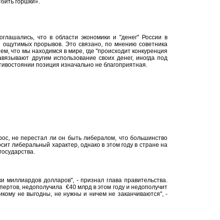
«бить горшки».
глашались, что в области экономики и "денег" России в
 ощутимых прорывов. Это связано, по мнению советника
тем, что мы находимся в мире, где "происходит конкуренция
авязывают другим использование своих денег, иногда под
отивостоянии позиция изначально не благоприятная.
ос, не перестал ли он быть либералом, что большинство
ит либеральный характер, однако в этом году в стране на
государства.
и миллиардов долларов", - признал глава правительства.
спертов, недополучила €40 млрд в этом году и недополучит
кому не выгодны, не нужны и ничем не заканчиваются", -