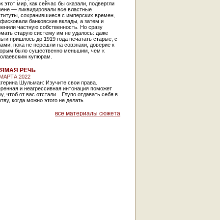
к этот мир, как сейчас бы сказали, подвергли
мене — ликвидировали все властные
ституты, сохранившиеся с имперских времен,
фисковали банковские вклады, а затем и
енили частную собственность. Но сразу
мать старую систему им не удалось: даже
ьги пришлось до 1919 года печатать старые, с
ами, пока не перешли на совзнаки, доверие к
торым было существенно меньшим, чем к
колаевским купюрам.
ЯМАЯ РЕЧЬ
 МАРТА 2022
терина Шульман: Изучите свои права.
еренная и неагрессивная интонация поможет
у, чтоб от вас отстали... Глупо отдавать себя в
тву, когда можно этого не делать
все материалы сюжета