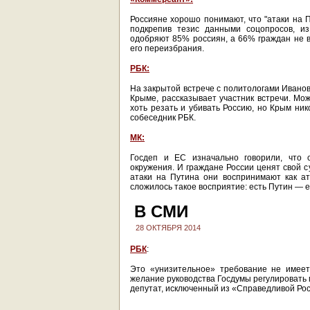
Россияне хорошо понимают, что "атаки на П
подкрепив тезис данными соцопросов, из
одобряют 85% россиян, а 66% граждан не ви
его переизбрания.
РБК:
На закрытой встрече с политологами Иванов
Крыме, рассказывает участник встречи. Мо
хоть резать и убивать Россию, но Крым ник
собеседник РБК.
МК:
Госдеп и ЕС изначально говорили, что 
окружения. И граждане России ценят свой с
атаки на Путина они воспринимают как ат
сложилось такое восприятие: есть Путин — е
В СМИ
28 ОКТЯБРЯ 2014
РБК
:
Это «унизительное» требование не имеет
желание руководства Госдумы регулировать 
депутат, исключенный из «Справедливой Рос