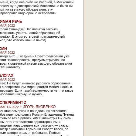
мена, когда она была не Россией, а Московией.
оскольку в допетровской Московии не было ни
ки, ни светского образования, эту
спропорцию надо срочно исправлять.
ЯМАЯ РЕЧЬ
 МАЯ 2022
олай Сванидзе: Это попытка закрыть
зможность уехать нашей образованной
одёжи. В этом есть свой прагматический
сл, это «заслонка» на выезд.
СМИ
 МАЯ 2022
мерсант: ...Госдума и Совет федерации уже
товят законопроекты, предусматривающие
врат к советской схеме высшего образования
специалитету.
БЛОГАХ
 МАЯ 2022
free: Не будет никакого русского образования.
о в современном мире ценится мобильность и
перация. Если такой возможности нет, то такое
азование никому не нужно.
СПЕРИМЕНТ Z
ИГОРЬ ЯКОВЕНКО
 МАРТА 2022 //
ольшая семерка» в понедельник отклонила
ебование президента России Владимира Путина
тить за газ в рублях. «Все министры G7 были
ны, что это является односторонним и
евидным нарушением контрактов», — сказал
истр экономики Германии Роберт Хабек, по
овам которого само требование России