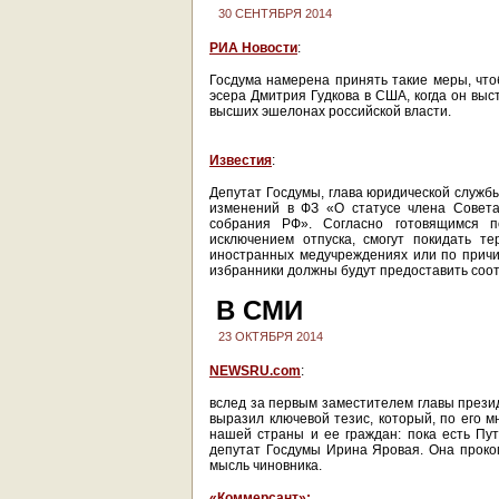
30 СЕНТЯБРЯ 2014
РИА Новости
:
Госдума намерена принять такие меры, что
эсера Дмитрия Гудкова в США, когда он выс
высших эшелонах российской власти.
Известия
:
Депутат Госдумы, глава юридической служб
изменений в ФЗ «О статусе члена Совета
собрания РФ». Согласно готовящимся п
исключением отпуска, смогут покидать т
иностранных медучреждениях или по причи
избранники должны будут предоставить соо
В СМИ
23 ОКТЯБРЯ 2014
NEWSRU.com
:
вслед за первым заместителем главы през
выразил ключевой тезис, который, по его 
нашей страны и ее граждан: пока есть Пути
депутат Госдумы Ирина Яровая. Она проко
мысль чиновника.
«Коммерсант»: