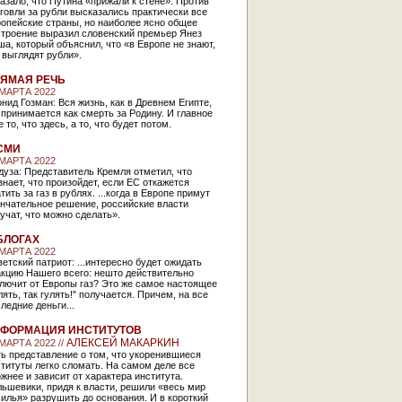
азало, что Путина «прижали к стене». Против
говли за рубли высказались практически все
опейские страны, но наиболее ясно общее
строение выразил словенский премьер Янез
а, который объяснил, что «в Европе не знают,
 выглядят рубли».
ЯМАЯ РЕЧЬ
 МАРТА 2022
нид Гозман: Вся жизнь, как в Древнем Египте,
принимается как смерть за Родину. И главное
е то, что здесь, а то, что будет потом.
СМИ
 МАРТА 2022
уза: Представитель Кремля отметил, что
знает, что произойдет, если ЕС откажется
тить за газ в рублях. ...когда в Европе примут
ончательное решение, российские власти
учат, что можно сделать».
БЛОГАХ
 МАРТА 2022
етский патриот: ...интересно будет ожидать
акцию Нашего всего: нешто действительно
лючит от Европы газ? Это же самое настоящее
лять, так гулять!" получается. Причем, на все
ледние деньги...
ФОРМАЦИЯ ИНСТИТУТОВ
АЛЕКСЕЙ МАКАРКИН
 МАРТА 2022 //
ь представление о том, что укоренившиеся
титуты легко сломать. На самом деле все
жнее и зависит от характера института.
ьшевики, придя к власти, решили «весь мир
илья» разрушить до основания. И в короткий