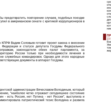
сро
от
ин
кон
отм
сло
бы предотвратить повторение случаев, подобных поездке
ден
тупил в американском сенате с критикой коррупционеров в
орл
ко
ни
ПР
23
Ека
ы КПРФ Вадим Соловьев готовит проект закона о внесении
Ув
 Федерации и статусе депутата Госдумы Федерального
том
оправкам, законодатели обеих палат парламента, за
жер
ерриторию России только при необходимости лечения в
не служебных командировок. Однако для этого народные
тветствующие документы в аппарат Госдумы.
идентской администрации Вячеславом Володиным, который
мнению, "наиболее четко отражает сегодняшнее состояние
н - есть Россия, нет Путина - нет России", выступила и
мментировала патриотический тезис Володина и развила