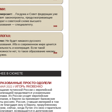
СМИ:
мерсант:
...Госдума и Совет федерации уже
овят законопроекты, предусматривающие
врат к советской схеме высшего
азования — специалитету.
БЛОГАХ:
free:
Не будет никакого русского
азования. Ибо в современном мире ценится
ильность и кооперация. Если такой
можности нет, то такое образование никому
нужно.
НЕЕ В СЮЖЕТЕ
РАЗОВАННЫЕ ПРОСТО ОДОЛЕЛИ
ИГОРЬ ЯКОВЕНКО
МАЯ 2022 //
ощание путинской России с европейской
вилизацией продолжается ускоренными
мпами. Из России уходят европейские
пании, в Европе на принимают банковские
ты россиян. Россия, ставшая империей в том
ле благодаря окну в Европу, прорубленному
ром, сейчас, когда Путин это окно старательно
олачивает, возвращается в допетровские