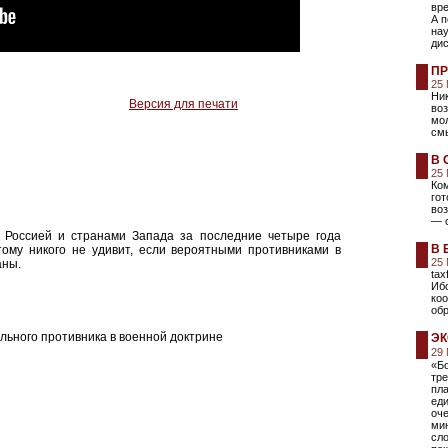
вре
А п
нау
ди
ПР
25
Ник
Версия для печати
во
мол
смы
В 
25
Ком
го
воз
— 
 Россией и странами Запада за последние четыре года
В 
ому никого не удивит, если вероятными противниками в
25
аны.
tax
Иб
коо
обр
льного противника в военной доктрине
ЭК
29
«Б
тр
пла
еди
оч
мин
сл