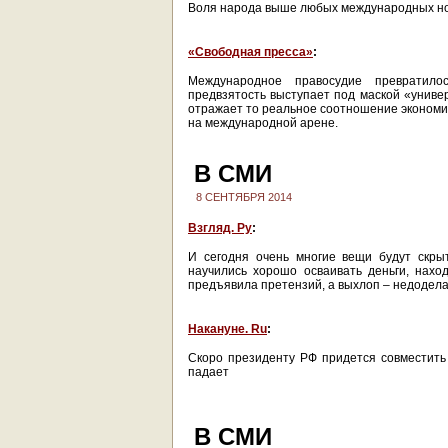
Воля народа выше любых международных н
«Свободная пресса»
:
Международное правосудие превратило
предвзятость выступает под маской «униве
отражает то реальное соотношение экономич
на международной арене.
В СМИ
8 СЕНТЯБРЯ 2014
Взгляд. Ру
:
И сегодня очень многие вещи будут скры
научились хорошо осваивать деньги, наход
предъявила претензий, а выхлоп – недодел
Накануне. Ru
:
Скоро президенту РФ придется совместить 
падает
В СМИ