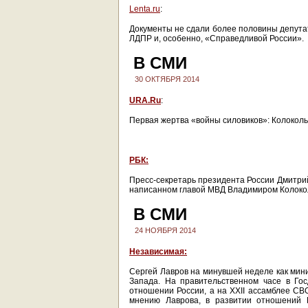
Lenta.ru
:
Документы не сдали более половины депутат
ЛДПР и, особенно, «Справедливой России».
В СМИ
30 ОКТЯБРЯ 2014
URA.Ru
:
Первая жертва «войны силовиков»: Колоколь
РБК:
Пресс-секретарь президента России Дмитрий
написанном главой МВД Владимиром Колокол
В СМИ
24 НОЯБРЯ 2014
Независимая:
Сергей Лавров на минувшей неделе как мин
Запада. На правительственном часе в Го
отношении России, а на XXII ассамблее СВ
мнению Лаврова, в развитии отношений 