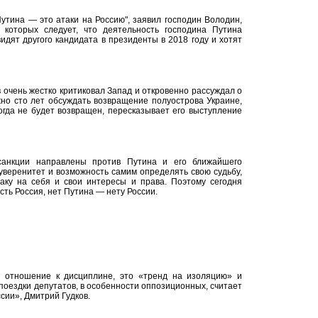
утина — это атаки на Россию", заявил господин Володин,
 которых следует, что деятельность господина Путина
дят другого кандидата в президенты в 2018 году и хотят
 очень жестко критиковал Запад и откровенно рассуждал о
жно сто лет обсуждать возвращение полуострова Украине,
огда не будет возвращен, пересказывает его выступление
санкции направлены против Путина и его ближайшего
уверенитет и возможность самим определять свою судьбу,
аку на себя и свои интересы и права. Поэтому сегодня
сть Россия, нет Путина — нету России.
 отношение к дисциплине, это «тренд на изоляцию» и
поездки депутатов, в особенности оппозиционных, считает
сии», Дмитрий Гудков.