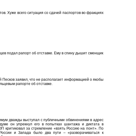
ов. Хуже всего ситуация со сдачей паспортов во фракциях
цев подал рапорт об отставке. Ему в спину дышит сменщик
 Песков заявил, что не располагает информацией о якобы
ьцевым рапорте об отставке.
имум дважды выступал с публичными обвинениями в адрес
сдуме он упрекнул его в попытках шантажа и диктата в
ОП критиковал за стремление «взять Россию на понт». По
России и Запада было два пути – «разворачиваться к