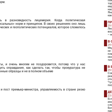
пок
орм.
тор
евр
на
Янш
как
сь в разновидность лицемерия. Когда политическая
ПР
рсальных» норм и принципов. В своих решениях оно лишь
29
еских и геополитических потенциалов, которое сложилось
Лео
вос
– н
В 
29
Мед
не 
пла
ок
«из
ты, и очень многим не поздоровится, потому что у нас
В 
ить оправдания, как сделать так, чтобы прокуратура не
29
анные образцы и не в полном объеме
Сов
ре
отк
"гу
пос
и пост премьер-министра, управляемость в стране резко
ДЕ
23
Ест
инс
сло
Бол
нас