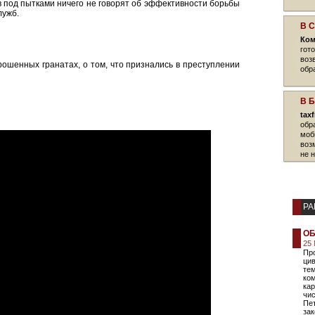
 под пытками ничего не говорят об эффективности борьбы
лужб.
В 
Ком
гот
воз
ошенных гранатах, о том, что признались в преступлении
обр
В 
tax
обр
моб
воз
не 
РА
ОБ
25 
Пр
ци
те
ком
кар
чис
Пет
зак