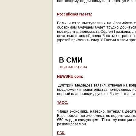
настоящему, подлинному партнерству» или 
Российская газета:
Большинство выступавших на Ассамблее со
обозримом будущем будет трудно добиться
президента, экономиста Сергея Глазьева, с 
печатных станков", когда богатые страны н
угрозой применить силу. У России в этом пр
В СМИ
10 ДЕКАБРЯ 2014
NEWSRU.com:
Дмитрий Медведев заявил, отвечая на вопр
предложений правительства по-прежнему нос
первый план вышли другие события в жизни 
ТАСС:
"Наша экономика, наверно, потеряла десятк
Европейская же экономика, по подсчетам эк
€50 млрд в следующем. "Поэтому санкции ни
резюмировал он.
РБК: