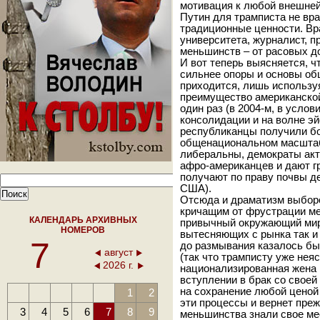
мотивация к любой внешней 
Путин для трамписта не вр
традиционные ценности. Вра
университета, журналист, п
меньшинств – от расовых д
И вот теперь выясняется, 
сильнее опоры и основы об
приходится, лишь использу
преимущество американской 
один раз (в 2004-м, в усло
консолидации и на волне э
республиканцы получили бо
общенациональном масштабе
либеральны, демократы акт
афро-американцев и дают г
получают по праву почвы д
США).
Отсюда и драматизм выборо
кричащим от фрустрации ме
КАЛЕНДАРЬ АРХИВНЫХ
привычный окружающий мир 
НОМЕРОВ
вытесняющих с рынка так и
7
до размывания казалось б
август
(так что трамписту уже неяс
2026 г.
национализированная жена 
вступлении в брак со своей
на сохранение любой ценой 
1
2
эти процессы и вернет преж
3
4
5
6
7
8
9
меньшинства знали свое ме