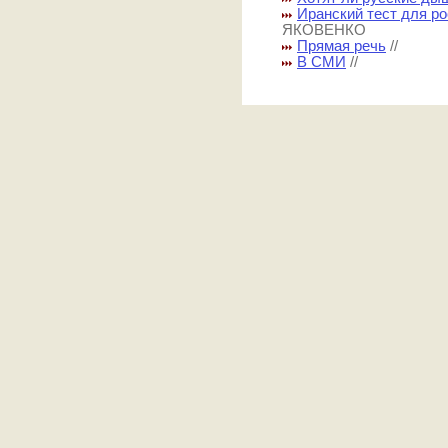
Иранский тест для р
ЯКОВЕНКО
Прямая речь
//
В СМИ
//