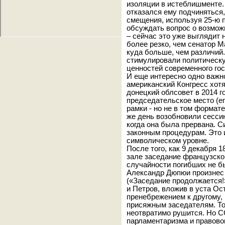
изоляции в истеблишменте.
отказался ему подчиняться
смещения, используя 25-ю 
обсуждать вопрос о возмож
– сейчас это уже выглядит
более резко, чем сенатор М
куда больше, чем различий
стимулировали политическ
ценностей современного го
И еще интересно одно важно
американский Конгресс хотя
донецкий облсовет в 2014 г
председательское место (е
рамки - но не в том формат
же день возобновили сессию
когда она была прервана. 
законным процедурам. Это и
символическом уровне.
После того, как 9 декабря 
зале заседание французско
случайности погибших не б
Александр Дюпюи произнес 
(«Заседание продолжается!
и Петров, вложив в уста Ос
пренебрежением к другому, 
присяжным заседателям. То
неотвратимо рушится. Но С
парламентаризма и правово