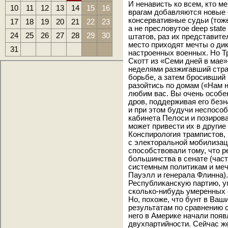
И ненависть ко всем, кто м
10
11
12
13
14
15
16
врагам добавляются новые 
консервативные судьи (тоже
17
18
19
20
21
22
23
а не пресловутое deep stat
24
25
26
27
28
29
30
штатов, раз их представит
место приходят мечты о дик
31
настроенных военных. Но Т
Скотт из «Семи дней в мае».
неделями разжигавший стра
борьбе, а затем бросивший 
разойтись по домам («Нам н
любим вас. Вы очень особен
дров, поддерживая его без
и при этом будучи неспособ
кабинета Пелоси и позиров
может привести их в другие
Конспирология трампистов, 
с электоральной мобилизац
способствовали тому, что 
большинства в сенате (част
системным политикам и меч
Пауэлл и генерала Флинна)
Республиканскую партию, у
сколько-нибудь умеренных 
Но, похоже, что бунт в Ваш
результатам по сравнению 
него в Америке начали поя
двухпартийности. Сейчас ж