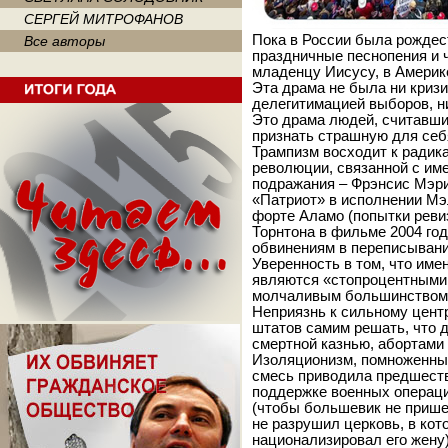
СЕРГЕЙ МИТРОФАНОВ
Пока в России была рождест
Все авторы
праздничные песнопения и 
младенцу Иисусу, в Америк
Эта драма не была ни криз
делегитимацией выборов, н
Это драма людей, считавш
признать страшную для себ
Трампизм восходит к радик
революции, связанной с им
подражания – Фрэнсис Мэри
«Патриот» в исполнении Мэл
форте Аламо (попытки реви
Торнтона в фильме 2004 го
обвинениям в переписывани
Уверенность в том, что име
являются «стопроцентными 
молчаливым большинством, 
Неприязнь к сильному цент
штатов самим решать, что 
смертной казнью, абортами
Изоляционизм, помноженный
смесь приводила предшеств
поддержке военных операци
(чтобы большевик не пришел
не разрушил церковь, в кот
национализировал его жену