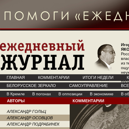
Иго
ЯК
Рос
вла
из т
ощу
неу
где 
ГЛАВНАЯ
КОММЕНТАРИИ
ИТОГИ НЕДЕЛИ
про
БЕЛОРУССКОЕ ЗЕРКАЛО
САМОУПРАВЛЕНИЕ
ВС
инт
В Кремле
В погонах
В оппозиции
В экономике
В о
АВТОРЫ
КОММЕНТАРИИ
АЛЕКСАНДР ГОЛЬЦ
АЛЕКСАНДР ОСОВЦОВ
АЛЕКСАНДР ПОДРАБИНЕК