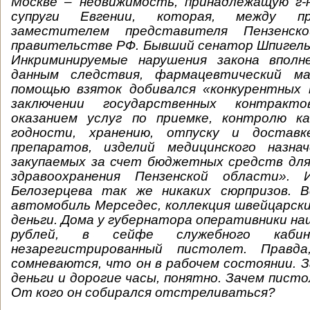
Москве – недвижимость, принадлежащую г-
супруги Евгении, которая, между пр
заместителем представителя Пензенск
правительстве РФ. Бывший сенатор Шпигель
Инкриминируемые нарушения закона вполн
данным следствия, фармацевтический м
помощью взяток добивался «конкурентных
заключении государственных контракт
оказанием услуг по приемке, контролю к
годности, хранению, отпуску и доставк
препаратов, изделий медицинского назнач
закупаемых за счет бюджетных средств для
здравоохранения Пензенской области»
Белозерцева так же никаких сюрпризов. В
автомобиль Мерседес, коллекция швейцарски
деньги. Дома у губернатора оперативники н
рублей, в сейфе служебного кабин
незарегистрированный пистолет. Правда
сомневаются, что он в рабочем состоянии. 
деньги и дорогие часы, понятно. Зачем писто
От кого он собирался отстреливаться?