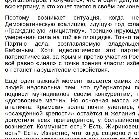
всю картину, а кто хочет такого в своём регион
Поэтому возникает ситуация, когда н
Демократическую коалицию, идущую под фл
«Гражданскую инициативу», позиционирующу
умеренная сила на той же площадке. Точно та
Партию дела, возглавляемую владельц
Бабкиным. Хотя идеологически это парти
патриотическая, за Крым и против участия Ро
всё равно «иная» с точки зрения власти: избе
он станет нарушителем спокойствия.
Ещё один важный момент касается самих из
людей недовольна тем, что губернаторы п
подписи муниципалов своим конкурентам, п
«договорные матчи». Но основная масса из
апатична. Крымская волна почти улеглась,
«осаждённой крепости» остаётся и желания 
допустили всех претендентов, у большинст
возникает. Коммунист есть? Есть. Жириновец
есть? Есть. Известно, что когда социологи 