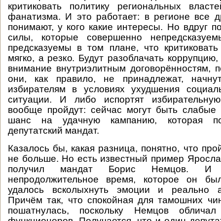
критиковать политику региональных власте
фанатизма. И это работает: в регионе все д
понимают, у кого какие интересы. Но вдруг п
силы, которые совершенно непредсказуем
предсказуемы в том плане, что критиковать
мягко, а резко. Будут разоблачать коррупцию,
внимание внутриэлитным договорённостям, п
они, как правило, не принадлежат, начну
избирателям в условиях ухудшения социаль
ситуации. И либо испортят избирательну
вообще пройдут: сейчас могут быть слабые 
шанс на удачную кампанию, которая по
депутатский мандат.
Казалось бы, какая разница, понятно, что про
не больше. Но есть известный пример Ярослав
получил мандат Борис Немцов. И 
непродолжительное время, которое он бы
удалось всколыхнуть эмоции и реально а
Причём так, что спокойная для тамошних чи
пошатнулась, поскольку Немцов обличал 
функционеров. Получается, что и один депута