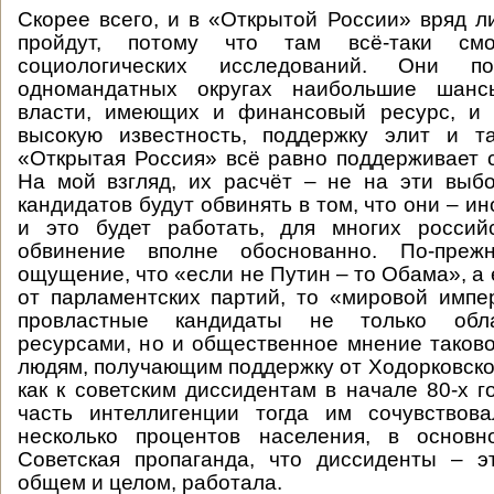
Скорее всего, и в «Открытой России» вряд ли
пройдут, потому что там всё-таки смо
социологических исследований. Они п
одномандатных округах наибольшие шанс
власти, имеющих и финансовый ресурс, и
высокую известность, поддержку элит и т
«Открытая Россия» всё равно поддерживает 
На мой взгляд, их расчёт – не на эти выб
кандидатов будут обвинять в том, что они – и
и это будет работать, для многих россий
обвинение вполне обоснованно. По-прежн
ощущение, что «если не Путин – то Обама», а
от парламентских партий, то «мировой импе
провластные кандидаты не только обл
ресурсами, но и общественное мнение таково
людям, получающим поддержку от Ходорковског
как к советским диссидентам в начале 80-х г
часть интеллигенции тогда им сочувствов
несколько процентов населения, в основн
Советская пропаганда, что диссиденты – э
общем и целом, работала.