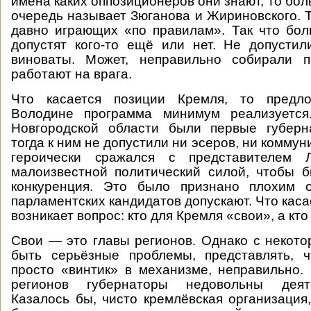
имена каких оппозиционеров они знают, то бо
очередь называет Зюганова и Жириновского. Т
давно играющих «по правилам». Так что бол
допустят кого-то ещё или нет. Не допусти
виноваты. Может, неправильно собирали п
работают на врага.
Что касается позиции Кремля, то предл
Володине программа минимум реализуется
Новгородской области были первые губерн
тогда к ним не допустили ни эсеров, ни коммун
героически сражался с представителем 
малоизвестной политический силой, чтобы б
конкуренция. Это было признано плохим 
парламентских кандидатов допускают. Что каса
возникает вопрос: кто для Кремля «свои», а кт
Свои — это главы регионов. Однако с некото
быть серьёзные проблемы, представлять, 
просто «винтик» в механизме, неправильно.
регионов губернаторы недовольны дея
Казалось бы, чисто кремлёвская организация,