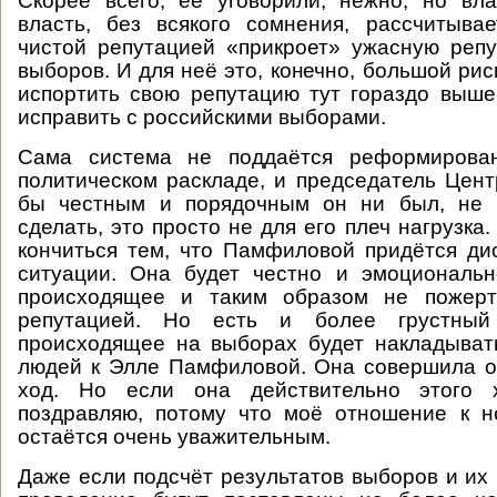
Скорее всего, её уговорили, нежно, но вл
власть, без всякого сомнения, рассчитыва
чистой репутацией «прикроет» ужасную реп
выборов. И для неё это, конечно, большой рис
испортить свою репутацию тут гораздо выше
исправить с российскими выборами.
Сама система не поддаётся реформирова
политическом раскладе, и председатель Цент
бы честным и порядочным он ни был, не 
сделать, это просто не для его плеч нагрузка.
кончиться тем, что Памфиловой придётся ди
ситуации. Она будет честно и эмоциональн
происходящее и таким образом не пожерт
репутацией. Но есть и более грустный
происходящее на выборах будет накладыват
людей к Элле Памфиловой. Она совершила о
ход. Но если она действительно этого 
поздравляю, потому что моё отношение к н
остаётся очень уважительным.
Даже если подсчёт результатов выборов и их