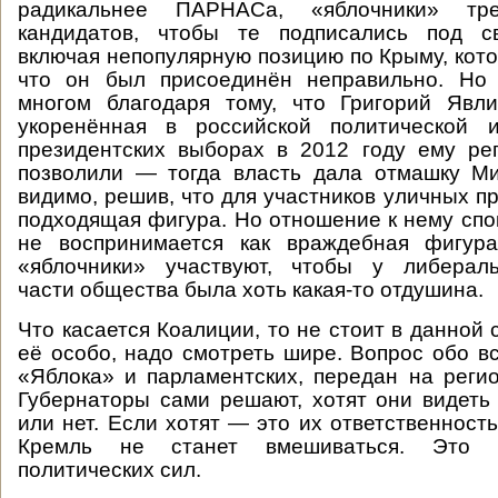
радикальнее ПАРНАСа, «яблочники» тр
кандидатов, чтобы те подписались под с
включая непопулярную позицию по Крыму, кото
что он был присоединён неправильно. Но 
многом благодаря тому, что Григорий Явл
укоренённая в российской политической 
президентских выборах в 2012 году ему ре
позволили — тогда власть дала отмашку Ми
видимо, решив, что для участников уличных п
подходящая фигура. Но отношение к нему спо
не воспринимается как враждебная фигур
«яблочники» участвуют, чтобы у либераль
части общества была хоть какая-то отдушина.
Что касается Коалиции, то не стоит в данной
её особо, надо смотреть шире. Вопрос обо вс
«Яблока» и парламентских, передан на реги
Губернаторы сами решают, хотят они видеть 
или нет. Если хотят — это их ответственност
Кремль не станет вмешиваться. Это к
политических сил.