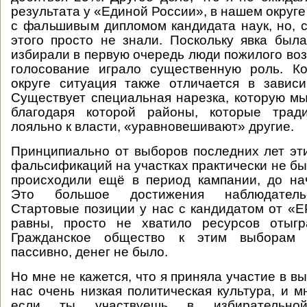
результата у «Единой России», в нашем округ
с фальшивым дипломом кандидата наук, но, с
этого просто не знали. Поскольку явка была
избирали в первую очередь люди пожилого воз
голосование играло существенную роль. К
округе ситуация также отличается в завис
Существует специальная нарезка, которую мы
благодаря которой районы, которые трад
лояльно к власти, «уравновешивают» другие.
Принципиально от выборов последних лет эти
фальсификаций на участках практически не бы
происходили ещё в период кампании, до на
Это большое достижения наблюдательс
Стартовые позиции у нас с кандидатом от «
равны, просто не хватило ресурсов отыгр
Гражданское общество к этим выборам 
пассивно, денег не было.
Но мне не кажется, что я приняла участие в в
нас очень низкая политическая культура, и м
если ты участвуешь в избирательно