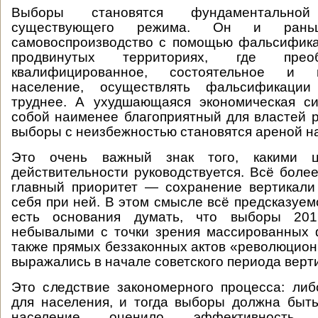
Выборы становятся фундаментально
существующего режима. Он и раньш
самовоспроизводство с помощью фальсифика
продвинутых территориях, где прео
квалифицированное, состоятельное и 
население, осуществлять фальсификации
труднее. А ухудшающаяся экономическая си
собой наименее благоприятный для властей р
выборы с неизбежностью становятся ареной н
Это очень важный знак того, какими 
действительности руководствуется. Всё более
главный приоритет — сохранение вертикали
себя при ней. В этом смысле всё предсказуемо
есть основания думать, что выборы 201
небывалыми с точки зрения массированных 
также прямых беззаконных актов «революционн
выражались в начале советского периода верт
Это следствие закономерного процесса: либ
для населения, и тогда выборы должна быт
население оценило эффективность го