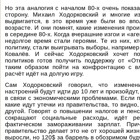
Но эта аналогия с началом 80-х очень показа
сторону. Михаил Ходорковский и многие из
выдвигается, в это время уже были во впо
возрасте. И они помнят, какие изменения про
в середине 80-х. Когда вчерашние изгои и «аг
недолгое время стали героями. Те из них, кт
политику, стали выигрывать выборы, например
Ковалёв. И сейчас Ходорковский хочет по
политиков готов получить поддержку от «О
таким образом пойти на конфронтацию с в
расчёт идёт на долгую игру.
Сам Ходорковский говорил, что изменен
настроений будут идти до 10 лет и произойдут,
в связи с экономическими проблемами. Если п
какие идут утечки из правительства, то видно
другой. Говорят о повышении налогов и пенс
сокращают социальные расходы, идёт р
фактическом замораживании зарплат. При
правительство делает это не от хорошей жиз
выросли, но 120$ за баррель в обозримом буд