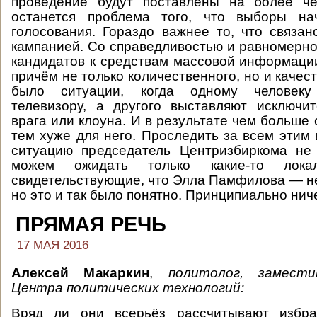
проведение будут поставлены на более че
останется проблема того, что выборы на
голосования. Гораздо важнее то, что связа
кампанией. Со справедливостью и равномерно
кандидатов к средствам массовой информации
причём не только количественного, но и качес
было ситуации, когда одному человек
телевизору, а другого выставляют исключи
врага или клоуна. И в результате чем больше 
тем хуже для него. Проследить за всем этим 
ситуацию председатель Центризбиркома не
можем ожидать только какие-то локал
свидетельствующие, что Элла Памфилова — н
но это и так было понятно. Принципиально нич
ПРЯМАЯ РЕЧЬ
17 МАЯ 2016
Алексей Макаркин
,
политолог, замест
Центра политических технологий:
Вряд ли они всерьёз рассчитывают избра