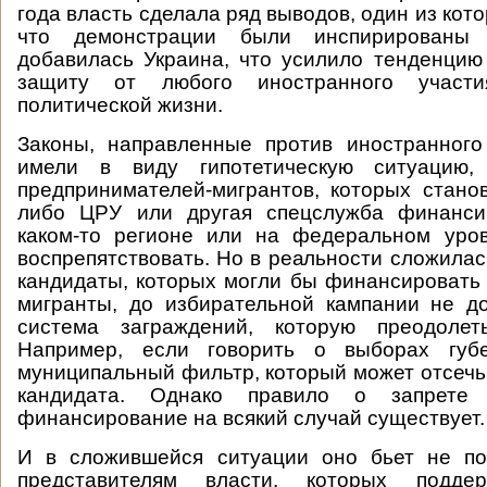
года власть сделала ряд выводов, один из кото
что демонстрации были инспирированы
добавилась Украина, что усилило тенденци
защиту от любого иностранного участ
политической жизни.
Законы, направленные против иностранного
имели в виду гипотетическую ситуацию, 
предпринимателей-мигрантов, которых стано
либо ЦРУ или другая спецслужба финанси
каком-то регионе или на федеральном уро
воспрепятствовать. Но в реальности сложилас
кандидаты, которых могли бы финансировать
мигранты, до избирательной кампании не д
система заграждений, которую преодолет
Например, если говорить о выборах губе
муниципальный фильтр, который может отсечь
кандидата. Однако правило о запрете
финансирование на всякий случай существует.
И в сложившейся ситуации оно бьет не по
представителям власти, которых подде