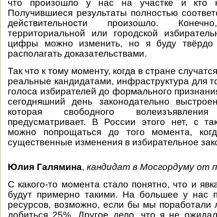
что произошло у нас на участке и кто к
Получившиеся результаты полностью соответс
действительности произошло. Конеч
территориальной или городской избиратель
цифры можно изменить, но я буду твёрдо
располагать доказательствами.
Так что к тому моменту, когда в стране случат
реальные кандидатами, инфраструктура для то
голоса избирателей до формального признания
сегодняшний день законодательно выстроен
которая свободного волеизъявлен
предусматривает. В России этого нет, с т
можно попрощаться до того момента, ког
существенные изменения в избирательное зак
Юлия Галямина
,
кандидат в Мосгордуму от 
С какого-то момента стало понятно, что и явк
будут примерно такими. На большее у нас 
ресурсов, возможно, если бы мы поработали 
добиться 25%. Другое дело, что я не ожидал