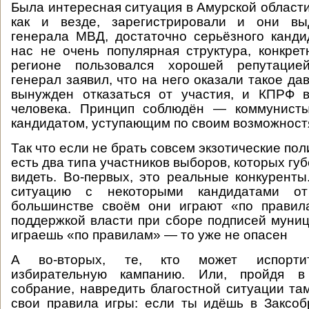
Была интересная ситуация в Амурской области
как и везде, зарегистрировали и они вы
генерала МВД, достаточно серьёзного канд
нас не очень популярная структура, конкрет
регионе пользовался хорошей репутацие
генерал заявил, что на него оказали такое да
вынужден отказаться от участия, и КПРФ в
человека. Принцип соблюдён — коммунисты
кандидатом, уступающим по своим возможностя
Так что если не брать совсем экзотические пол
есть два типа участников выборов, которых гу
видеть. Во-первых, это реальные конкурент
ситуацию с некоторыми кандидатами о
большинстве своём они играют «по правил
поддержкой власти при сборе подписей муниц
играешь «по правилам» — то уже не опасен
А во-вторых, те, кто может испортит
избирательную кампанию. Или, пройдя в 
собрание, навредить благостной ситуации там
свои правила игры: если ты идёшь в Заксо