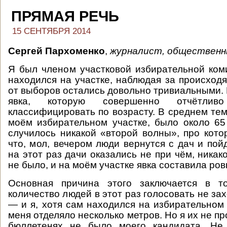
ПРЯМАЯ РЕЧЬ
15 СЕНТЯБРЯ 2014
Сергей Пархоменко
,
журналист, общественн
Я был членом участковой избирательной ком
находился на участке, наблюдая за происход
от выборов остались довольно тривиальными. 
явка, которую совершенно отчётли
классифицировать по возрасту. В среднем тем
моём избирательном участке, было около 65
случилось никакой «второй волны», про котор
что, мол, вечером люди вернутся с дач и пой
на этот раз дачи оказались не при чём, ника
не было, и на моём участке явка составила ро
Основная причина этого заключается в т
количество людей в этот раз голосовать не зах
— и я, хотя сам находился на избирательном 
меня отделяло несколько метров. Но я их не пр
бюллетенях не было моего кандидата. Не 