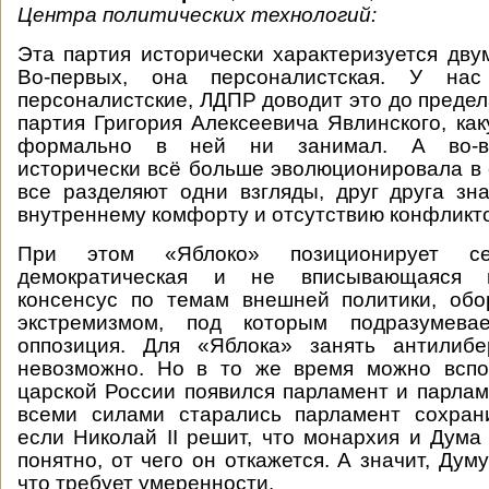
Центра политических технологий:
Эта партия исторически характеризуется дву
Во-первых, она персоналистская. У на
персоналистские, ЛДПР доводит это до предел
партия Григория Алексеевича Явлинского, ка
формально в ней ни занимал. А во-вт
исторически всё больше эволюционировала в с
все разделяют одни взгляды, друг друга зн
внутреннему комфорту и отсутствию конфликто
При этом «Яблоко» позиционирует с
демократическая и не вписывающаяся 
консенсус по темам внешней политики, об
экстремизмом, под которым подразумевае
оппозиция. Для «Яблока» занять антилиб
невозможно. Но в то же время можно вспо
царской России появился парламент и парла
всеми силами старались парламент сохрани
если Николай II решит, что монархия и Дума
понятно, от чего он откажется. А значит, Дум
что требует умеренности.