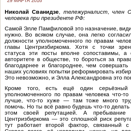
29 МАРТА 2016
Николай Сванидзе
,
тележурналист
,
член 
человека при президенте РФ:
Самой Элле Памфиловой это назначение, види
нужно. Во всяком случае, она легко согласи
должности уполномоченного по правам чело
главы Центризбиркома. Хотя с точки зре
статуса эти посты вполне сопоставимы, а 
авторитете в обществе, то бороться за прав
благодарнее и благороднее, чем совершать
наших условиях попытки реформировать избир
Это невозможно, и Элла Александровна это по
Кроме того, есть ещё один серьёзный
уполномоченного по правам человека что-то
лучше, что-то хуже — там тоже много тру
помочь. Но ты всё равно будешь что-то делать
этом своей репутацией. А пребывание
Центризбиркома — это сплошной риск репут
тут работает второй фактор, связанный с