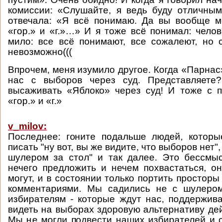
комиссии: «Слушайте, я ведь буду отличны
отвечала: «Я всё понимаю. Да вы вообще м
«гор.» и «г.»…» И я тоже всё понимал: челов
мило: все всё понимают, все сожалеют, но 
невозможно(((
Впрочем, меня изумило другое. Когда «Парнас
нас с выборов через суд. Представляете
высаживать «Яблоко» через суд! И тоже с 
«гор.» и «г.»
v_milov:
Последнее: гоните подальше людей, которы
писать "ну вот, вы же видите, что выборов нет"
шулером за стол" и так далее. Это бессмы
нечего предложить и нечем похвастаться, о
могут, и в состоянии только портить простор
комментариями. Мы садились не с шулеро
избирателям - которые ждут нас, поддержива
видеть на выборах здоровую альтернативу де
Мы не могли подвести наших избирателей и ск