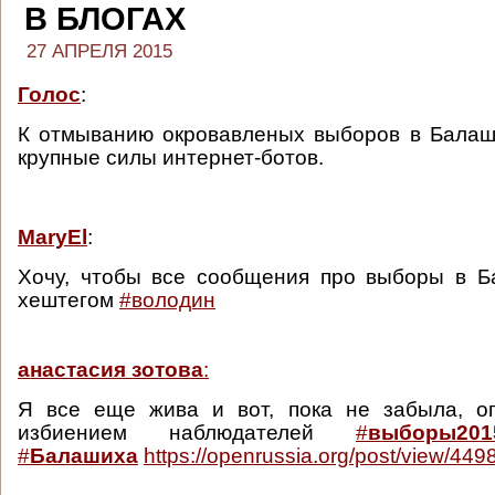
В БЛОГАХ
27 АПРЕЛЯ 2015
Голос
:
К отмыванию окровавленых выборов в Балаш
крупные силы интернет-ботов.
MaryEl
:
Хочу, чтобы все сообщения про выборы в Б
хештегом
#володин
анастасия зотова
:
Я все еще жива и вот, пока не забыла, о
избиением наблюдателей
#
выборы201
#
Балашиха
https://openrussia.org/post/view/449