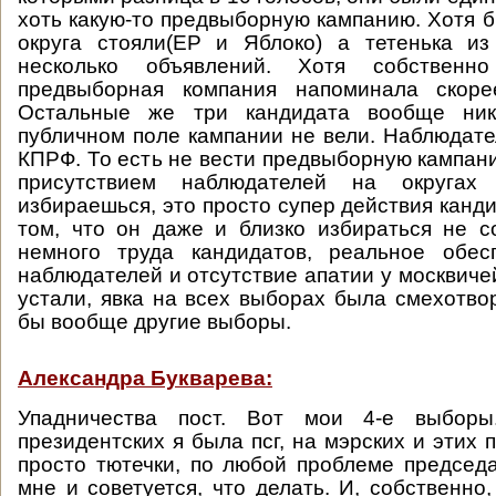
хоть какую-то предвыборную кампанию. Хотя б
округа стояли(ЕР и Яблоко) а тетенька и
несколько объявлений. Хотя собствен
предвыборная компания напоминала скоре
Остальные же три кандидата вообще ник
публичном поле кампании не вели. Наблюдате
КПРФ. То есть не вести предвыборную кампани
присутствием наблюдателей на округа
избираешься, это просто супер действия канд
том, что он даже и близко избираться не с
немного труда кандидатов, реальное обес
наблюдателей и отсутствие апатии у москвиче
устали, явка на всех выборах была смехотвор
бы вообще другие выборы.
Александра Букварева:
Упадничества пост. Вот мои 4-е выбор
президентских я была псг, на мэрских и этих п
просто тютечки, по любой проблеме председ
мне и советуется, что делать. И, собственно,