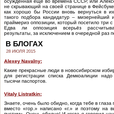
осуждённая ещё во времена СССР, или Алекс
не скрывающий на своей странице в Фейсбуке
как хорошо бы России вновь вернуться в и
такого подбора кандидатур – мизернейший 
праймериз оппозиции, который посетило три с
Едва ли оппозиция всерьёз рассчитыв
результаты, за исключением в очередной раз п
В БЛОГАХ
28 ИЮЛЯ 2015
Alexey Navalny:
Какие прекрасные люди в новосибирском избир
для регистрации списка Демкоалиции надо
тысячи паспортов.
Vitaly Listratkin:
Знаете, очень было обидно, когда тебе в глаза 
вместо «гор.» написано «г.» и поэтому на
пустим». Очень обидно! И когда я говорил на