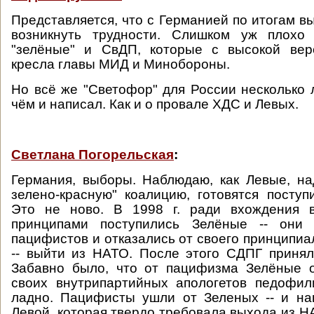
Представляется, что с Германией по итогам в
возникнуть трудности. Слишком уж плохо
"зелёные" и СвДП, которые с высокой вер
кресла главы МИД и Минобороны.
Но всё же "Светофор" для России несколько 
чём и написал. Как и о провале ХДС и Левых.
Светлана Погорельская
:
Германия, выборы. Наблюдаю, как Левые, на
зелено-красную" коалицию, готовятся поступ
Это не ново. В 1998 г. ради вхождения 
принципами поступились Зелёные -- они 
пацифистов и отказались от своего принципиа
-- выйти из НАТО. После этого СДПГ приня
Забавно было, что от пацифизма Зелёные о
своих внутрипартийных апологетов педофил
ладно. Пацифисты ушли от Зеленых -- и н
Левой, которая твердо требовала выхода из НА