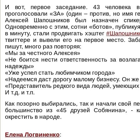
И вот, первое заседание. 43 человека 
проголосовали «ЗА» (один – против, но имя г
Алексей Шапошников был назначен спике
Одновременно с этим, сотни «ботов», публику
в минуту, стали продвигать хэштег
#‎Шапошнико
твиттере и вывели его на первое место. Заба
пишут, много раз повторяя:
«Мы за честного Алексея»
«Не боится нести ответственность за возла
надежды»
«Уже успел стать любимчиком города»
«Надеемся даст дорогу малому бизнесу. Он же
«Представитель редкого вида людей, умеющих
И т.д. и т.п.
Как позорно выбирались, так и начали свой п
большинство из «45 друзей Собянина», - к
окрестить в народе.
Елена Логвиненко
: