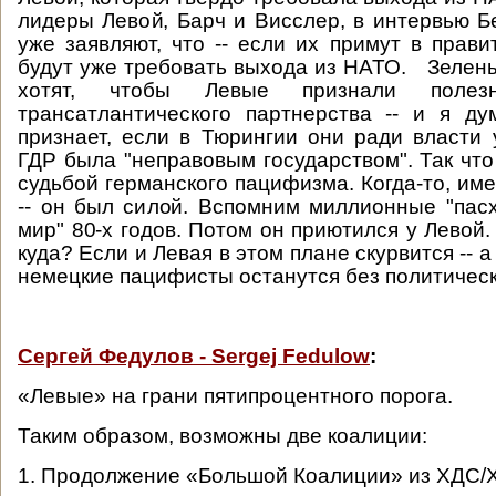
лидеры Левой, Барч и Висслер, в интервью Б
уже заявляют, что -- если их примут в прави
будут уже требовать выхода из НАТО. Зелены
хотят, чтобы Левые признали поле
трансатлантического партнерства -- и я д
признает, если в Тюрингии они ради власти 
ГДР была "неправовым государством". Так что
судьбой германского пацифизма. Когда-то, им
-- он был силой. Вспомним миллионные "па
мир" 80-х годов. Потом он приютился у Левой. 
куда? Если и Левая в этом плане скурвится -- а 
немецкие пацифисты останутся без политичес
Сергей Федулов - Sergej Fedulow
:
«Левые» на грани пятипроцентного порога.
Таким образом, возможны две коалиции:
1. Продолжение «Большой Коалиции» из ХДС/Х