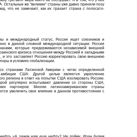
рану третьего мира никто не послушает. А в том, что у них
ША. Остальные же "великие" страны уже давно приняли позу
 вид, что не замечают, как их трахает страна с полосато-
лы и международный статус, Россия ищет союзников и
енно в данной сложной международной ситуации. Россия
ранами, которые придерживаются независимой внешней
краинского кризиса отношения между Россией и западными
, и это заставляет Россию корректировать свою внешнюю
поры в условиях глобализации.
со странами Латинской Америки с четко определенной
амбиции США. Другой целью является укрепление
ого региона в ответ на попытки США изолировать Россию.
орой регулярно испытывают давление со стороны США,
ких партнеров. Многие латиноамериканские страны
тся увеличить свое влияние в данном противостоянии с
 нефть =А зачем нам еще нефть? Не пойму. Иран будем