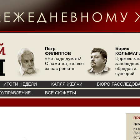
Петр
Борис
ФИЛИППОВ
КОЛЫМАГ
«Не надо думать!
Церковь как
С нами тот, кто все
заповедник
за нас решит»
обрядов и
суеверий
ИТОГИ НЕДЕЛИ
КАПЛЯ ЖЕЛЧИ
БЮРО РАССЛЕДОВ
ОУПРАВЛЕНИЕ
ВСЕ СЮЖЕТЫ
ПР
Лео
на 
Лич
вст