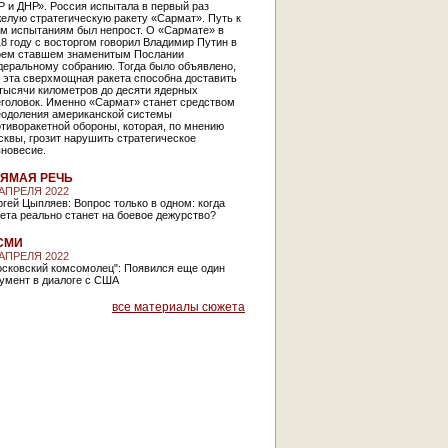
 и ДНР». Россия испытала в первый раз
елую стратегическую ракету «Сармат». Путь к
им испытаниям был непрост. О «Сармате» в
8 году с восторгом говорил Владимир Путин в
оем ставшем знаменитым Послании
деральному собранию. Тогда было объявлено,
 эта сверхмощная ракета способна доставить
тысячи километров до десяти ядерных
еголовок. Именно «Сармат» станет средством
еодоления американской системы
тиворакетной обороны, которая, по мнению
квы, грозит нарушить стратегическое
вновесие.
ЯМАЯ РЕЧЬ
 АПРЕЛЯ 2022
гей Цыпляев: Вопрос только в одном: когда
ета реально станет на боевое дежурство?
СМИ
 АПРЕЛЯ 2022
осковский комсомолец": Появился еще один
умент в диалоге с США
все материалы сюжета