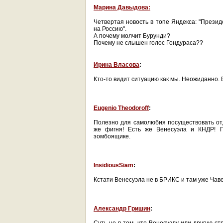
Марина Давыдова:
Четвертая новость в топе Яндекса: "Прези
на Россию".
А почему молчит Бурунди?
Почему не слышен голос Гондураса??
Ирина Власова
:
Кто-то видит ситуацию как мы. Неожиданно.
Eugenio Theodoroff
:
Полезно для самолюбия посуществовать отд
же фигня! Есть же Венесуэла и КНДР! Пр
зомбоящике.
InsidiousSiam
:
Кстати Венесуэла не в БРИКС и там уже Чавес
Александр Гришин
: