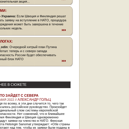
ронительная акция...
СМИ:
-Украина:
Если Швеция и Финляндия решат
ать заявку на вступление в НАТО, процедура
ерждения может быть завершена в течение
кольких недель.
БЛОГАХ:
_odin
: Очередной хитрый план Путина
ботал: теперь и с северо-запада
опасность России будет обеспечивать
нный блок НАТО
НЕЕ В СЮЖЕТЕ
ТО ЗАЙДЕТ С СЕВЕРА
АЛЕКСАНДР ГОЛЬЦ
МАЯ 2022 //
я по всему, в эти дни случится то, чего так
салось российское руководство. Произойдет
рдинальный слом системы европейской
опасности. Нет сомнений, что в ближайшее
емя Финляндия и Швеция одновременно
адут заявки на членство в НАТО. Финская
ета Helsingin Sanomat утверждает: «Обе страны
отают над тем, чтобы их заявки были поданы в