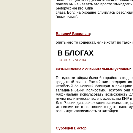
"Компенсации Белоруссии в связи с "налого
почему бы не назвать это просто "выходом"?
белорусское иго, блин
слава Богу, на Украине случилась революци
"поминками".
Василий Васильев
:
опять кого то содержат. ну не хотят по тако
В БЛОГАХ
13 ОКТЯБРЯ 2014
Размышление с обвинительным уклоном
:
По идее китайцам было бы крайне выгодно
кредитный рынок. Российские предприятия
китайский банковский блицкриг в принцип
западные банки полностью. Поэтому они м
максимально использовать возможность дл
нужна политическая воля руководства КНР и
Для России диверсификация зависимости, раз
итогесами не в состоянии создать систему
возникнуть зависимость от китайцев.
Суровцев Виктор
: