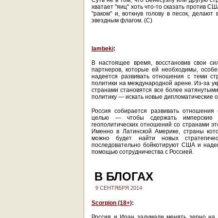
Суть не в том, что Венесуэлу или другую ст
хватает "яиц" хоть что-то сказать против С
"раком" и, воткнув голову в песок, делают
звездным флагом. (С)
lambeki
:
В настоящее время, восстановив свои си
партнеров, которые ей необходимы, особ
надеется развивать отношения с теми ст
политики на международной арене. Из-за у
странами становятся все более натянутыми
политику — искать новые дипломатические о
Россия собирается развивать отношения 
целью — чтобы сдержать имперские 
геополитических отношений со странами эт
Именно в Латинской Америке, страны кот
можно будет найти новых стратегичес
последовательно бойкотируют США и надею
помощью сотрудничества с Россией.
В БЛОГАХ
9 СЕНТЯБРЯ 2014
Scorpion (18+)
:
Россия и Иран задумали менять зерно на