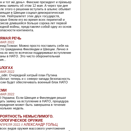
н и тот же день». Финские президент и премьер
жны заявить об этом 12 мая. А через три дня
ле этого о решении вступить в альянс объявит
авящая в Швеции социал-демократическая
тия. Нейтралитет этих двух государств,
орые блюли его во время всех перипетий и
изисов длившейся больше сорока лет первой
одной войны, представлял собой одну из основ
опасности континента.
ЯМАЯ РЕЧЬ
 МАЯ 2022
нид Гозман: Можно просто поставить себя на
сто гражданина Финляндии и Швеции. Лично я
на их месте всячески поддерживал вступление
раны в НАТО. Это чисто оборонительная
ия...
БЛОГАХ
 МАЯ 2022
_odin: Очередной хитрый план Путина
ботал: теперь и с северо-запада безопасность
ссии будет обеспечивать военный блок НАТО
СМИ
 МАЯ 2022
К-Украина: Если Швеция и Финляндия решат
ать заявку на вступление в НАТО, процедура
верждения может быть завершена в течение
скольких недель.
РОЯТНОСТЬ НЕМЫСЛИМОГО.
ОЛОГИЧЕСКОЕ ОРУЖИЕ
АЛЕКСАНДР ГОЛЬЦ
 АПРЕЛЯ 2022 //
 всех видов оружия массового уничтожения