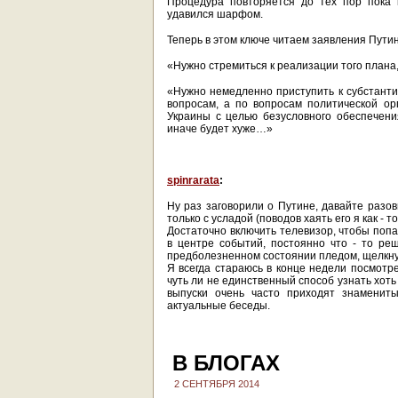
Процедура повторяется до тех пор пока 
удавился шарфом.
Теперь в этом ключе читаем заявления Путин
«Нужно стремиться к реализации того плана
«Нужно немедленно приступить к субстанти
вопросам, а по вопросам политической ор
Украины с целью безусловного обеспечени
иначе будет хуже…»
spinrarata
:
Ну раз заговорили о Путине, давайте разов
только с усладой (поводов хаять его я как - т
Достаточно включить телевизор, чтобы поп
в центре событий, постоянно что - то реша
предболезненном состоянии пледом, щелкнул
Я всегда стараюсь в конце недели посмотре
чуть ли не единственный способ узнать хоть
выпуски очень часто приходят знаменит
актуальные беседы.
В БЛОГАХ
2 СЕНТЯБРЯ 2014