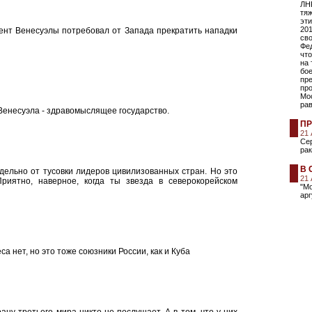
ЛНР
тяж
эт
201
дент Венесуэлы потребовал от Запада прекратить нападки
св
Фе
что
на 
бо
пр
про
Мос
ра
 Венесуэла - здравомыслящее государство.
ПР
21
Сер
рак
В 
ельно от тусовки лидеров цивилизованных стран. Но это
21
иятно, наверное, когда ты звезда в северокорейском
"М
арг
а нет, но это тоже союзники России, как и Куба