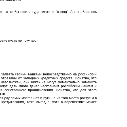
вым маневром""
я - а то бы еще и туда платили "выход". А так обошлось
й цене пусть не покупают
 залезть своими банками непосредственно на российский
 отрезаны от западных кредитных средств. Понятно, что
е невозможен, они никак не могут моментально заменить
огут дать много денег нескольким российским банкам и
я собственного проникновения. Понятно, что для этого
 РФ.
 ужу самих мозгов нет и руки не из того места растут и в
 кредитования, тоже выгодна, хотя в перспективе может