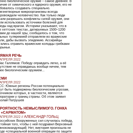
нно биологическое оружие – самое древнее. В
ичие от химического и ядерного оружия, его не
бовалось создавать специально.
лезнетворные микроорганизмы всегда
ровождали человечество. Как только люди
чали разрешать конфликты силой оружия, они
ли использовать источники болезней для
еды над врагом. Историки указывают, что в
 хеттских текстах, датируемых 1500–1200
ами до нашей эры, сообщалось о том, что
льных туляремией отправляли во вражеские
мли, дабы вызвать эпидемию. Ассирийцы
тались отравить вражеские колодцы грибками
орыньи.
ЯМАЯ РЕЧЬ
 АПРЕЛЯ 2022
ас Галлямов: Победу оправдать легко, а её
сутствие не оправдаешь вообще ничем, тем
ее биологическим оружием...
СМИ
 АПРЕЛЯ 2022
СС: Южные регионы России потенциально
гут быть подвержены биологическим угрозам,
очником которых, в частности, являются
оратории у границ страны. Об этом заявил
колай Патрушев
РОЯТНОСТЬ НЕМЫСЛИМОГО. ГОНКА
 «САРМАТОМ»
АЛЕКСАНДР ГОЛЬЦ
 АПРЕЛЯ 2022 //
российских Вооруженных сил случилась победа,
тойная того, чтобы с ней поздравил Верховный
авнокомандующий. Нет, виктория произошла не
оде «специальной военной операции по защите