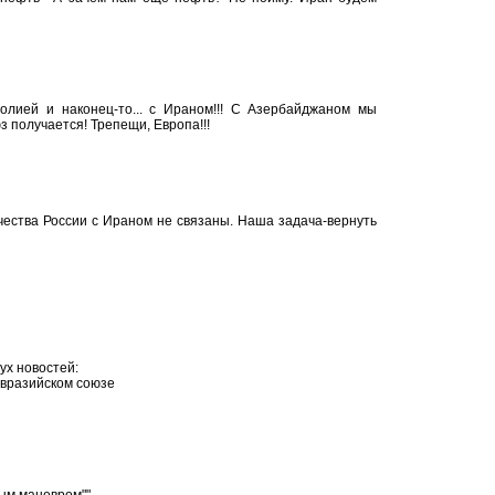
олией и наконец-то... с Ираном!!! С Азербайджаном мы
з получается! Трепещи, Европа!!!
чества России с Ираном не связаны. Наша задача-вернуть
ух новостей:
Евразийском союзе