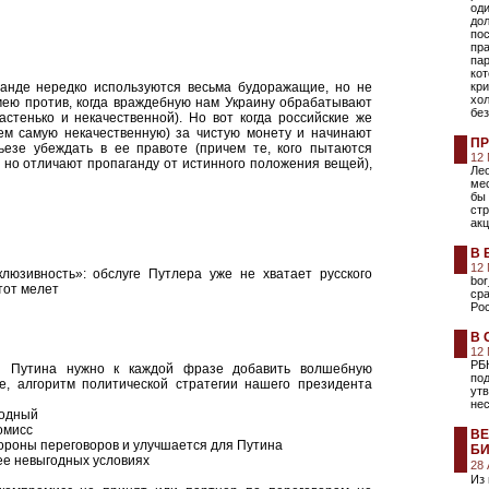
оди
дол
пос
пр
пар
кот
ганде нередко используются весьма будоражащие, но не
кр
хол
мею против, когда враждебную нам Украину обрабатывают
без
астенько и некачественной). Но вот когда российские же
ем самую некачественную) за чистую монету и начинают
ПР
ьезе убеждать в ее правоте (причем те, кого пытаются
12
, но отличают пропаганду от истинного положения вещей),
Лео
ме
бы 
ст
акц
В 
12
люзивность»: обслуге Путлера уже не хватает русского
bor
тот мелет
сра
Ро
В 
12
РБ
й Путина нужно к каждой фразе добавить волшебную
под
е, алгоритм политической стратегии нашего президента
ут
не
годный
омисс
ВЕ
тороны переговоров и улучшается для Путина
БИ
лее невыгодных условиях
28
Из