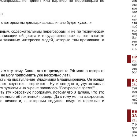
компромисс не принят или партнер по переговорам не
име
отл
тре
Бо
а:
соп
на
, о котором мы договаривались, иначе будет хуже…»
ста
поб
еще
вным, содержательным переговорам, и не по техническим
год
ганизации общества и государственности на юго-востоке
бо
я законных интересов людей, которые там проживают, а
зе
пы
сп
ПР
28
Абб
от
ьем эту тему. Благо, что о президенте РФ можно говорить
бол
о не могу припомнить уже несколько лет).
асть на выступление Владимира Владимировича. Он всегда
В 
ет, крутится - вертится... Ну и сегодня я, укутавшись в
28
 пультом и на экране появилось "Воскресное время"".
ТА
ть эту новостную программу, потому что я думаю, что это
мо
ист
 немного объективной правды. Да к тому же, на воскресные
лаб
ые личности, с которыми ведущие ведут интересные и
Ни
ВЕ
ЗА
21
У 
дос
гл
в х