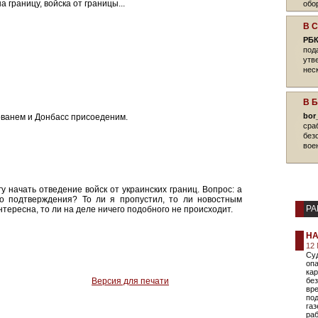
а границу, войска от границы...
обо
В 
РБК
под
утв
нес
В 
bor
 рванем и Донбасс присоеденим.
сра
без
вое
у начать отведение войск от украинских границ. Вопрос: а
то подтверждения? То ли я пропустил, то ли новостным
РА
нтересна, то ли на деле ничего подобного не происходит.
НА
12 
Суд
опа
ка
Версия для печати
без
вр
под
газ
раб