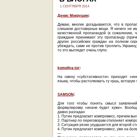
1 СЕНТЯБРЯ 2014
Денис Мокрушин
:
Думаю, многие догадываются, что в пропа
слишком достоверные вещи. Я ничего не и
качественной пропагандой (к сожалению, ч
граждане принимают эту пропаганду (прич
других российских граждан на полном сер
убеждать, сами не против троллить Украину
то это выглядит очень глупо.
kompilya-tor
:
На смену «субстативности» приходит «инк
языка, чтобы растолковать ту чушь, которую 
SAMSON
:
Для того чтобы понять смысл заявлени
формулировку «иначе будет хуже». Вообщ
давно разгадан:
1. Путин предлагает компромисс, причем вы
2. Партнер по переговорам отклоняет компр
3. Ситуация резко ухудшается для второй с
4. Путин предлагает компромисс, уже на бо
—