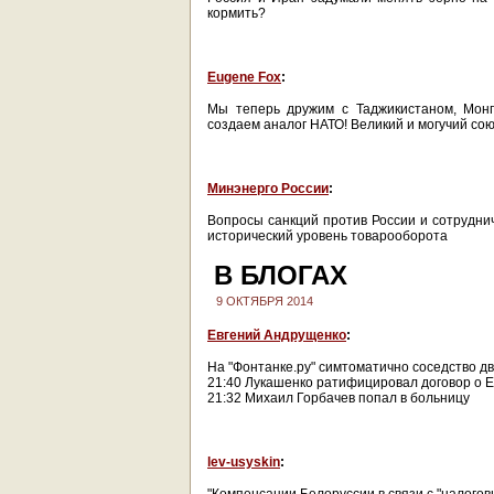
кормить?
Eugene Fox
:
Мы теперь дружим с Таджикистаном, Монг
создаем аналог НАТО! Великий и могучий сою
Минэнерго России
:
Вопросы санкций против России и сотрудни
исторический уровень товарооборота
В БЛОГАХ
9 ОКТЯБРЯ 2014
Евгений Андрущенко
:
На "Фонтанке.ру" симтоматично соседство дв
21:40 Лукашенко ратифицировал договор о 
21:32 Михаил Горбачев попал в больницу
lev-usyskin
: