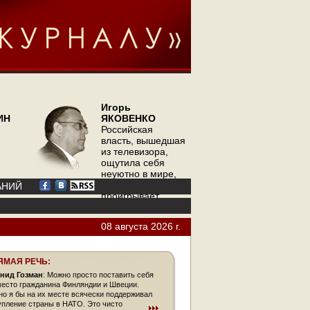
Игорь
ИН
ЯКОВЕНКО
Российская
власть, вышедшая
из телевизора,
ощутила себя
неуютно в мире,
где телевизор
АНИЙ
проигрывает
интернету
08 августа 2026 г.
ЯМАЯ РЕЧЬ:
нид Гозман
: Можно просто поставить себя
место гражданина Финляндии и Швеции.
но я бы на их месте всячески поддерживал
упление страны в НАТО. Это чисто