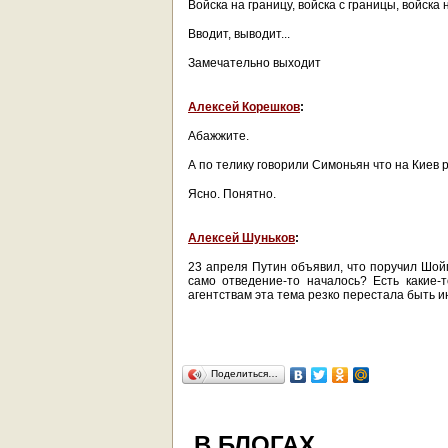
Войска на границу, войска с границы, войска н
Вводит, выводит...
Замечательно выходит
Алексей Корешков
:
Абажжите.
А по телику говорили Симоньян что на Киев
Ясно. Понятно.
Алексей Шуньков
:
23 апреля Путин объявил, что поручил Шойг
само отведение-то началось? Есть какие-
агентствам эта тема резко перестала быть и
Поделиться…
В БЛОГАХ