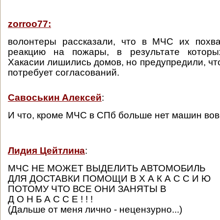
zorroo77:
волонтеры рассказали, что в МЧС их похв
реакцию на пожары, в результате которы
Хакасии лишились домов, но предупредили, чт
потребует согласований.
Савоськин Алексей
:
И что, кроме МЧС в СПб больше нет машин вов
Лидия Цейтлина
:
МЧС НЕ МОЖЕТ ВЫДЕЛИТЬ АВТОМОБИЛЬ
ДЛЯ ДОСТАВКИ ПОМОЩИ В Х А К А С С И Ю
ПОТОМУ ЧТО ВСЕ ОНИ ЗАНЯТЫ В
Д О Н Б А С С Е ! ! !
(Дальше от меня лично - нецензурно...)