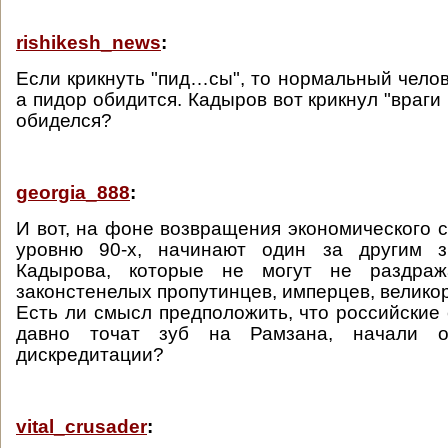
rishikesh_news
:
Если крикнуть "пид…сы", то нормальный челов
а пидор обидится. Кадыров вот крикнул "враги 
обиделся?
georgia_888
:
И вот, на фоне возвращения экономического с
уровню 90-х, начинают один за другим з
Кадырова, которые не могут не раздра
законстенелых пропутинцев, имперцев, великор
Есть ли смысл предположить, что российские 
давно точат зуб на Рамзана, начали 
дискредитации?
vital_crusader
: