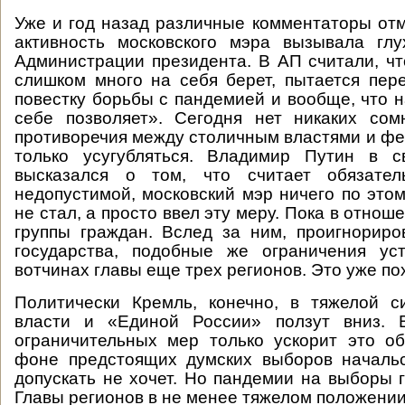
Уже и год назад различные комментаторы отм
активность московского мэра вызывала глу
Администрации президента. В АП считали, ч
слишком много на себя берет, пытается пер
повестку борьбы с пандемией и вообще, что н
себе позволяет». Сегодня нет никаких сом
противоречия между столичным властями и ф
только усугубляться. Владимир Путин в 
высказался о том, что считает обязател
недопустимой, московский мэр ничего по этом
не стал, а просто ввел эту меру. Пока в отно
группы граждан. Вслед за ним, проигнорир
государства, подобные же ограничения ус
вотчинах главы еще трех регионов. Это уже по
Политически Кремль, конечно, в тяжелой с
власти и «Единой России» ползут вниз. 
ограничительных мер только ускорит это о
фоне предстоящих думских выборов начальс
допускать не хочет. Но пандемии на выборы г
Главы регионов в не менее тяжелом положении