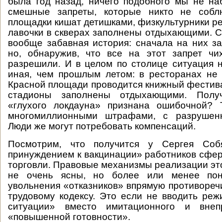
была год назад, ничего подобного мы не на
смешные запреты, которые никто не собл
площадки кишат детишками, физкультурники ре
лавочки в скверах заполнены отдыхающими. 
вообще забавная история: сначала на них за
но, обнаружив, что все на этот запрет чи
разрешили. И в целом по столице ситуация
иная, чем прошлым летом: в ресторанах не 
Красной площади проводится книжный фестивал
стадионы заполнены отдыхающими. Получа
«глухого локдауна» признана ошибочной? 
многомиллионными штрафами, с разрушен
Люди же могут потребовать компенсаций.
Посмотрим, что получится у Сергея Соб
принуждением к вакцинации» работников сфе
торговли. Правовые механизмы реализации эт
не очень ясны, но более или менее поня
увольнения «отказников» впрямую противореч
трудовому кодексу. Это если не вводить ре
ситуации» вместо имитационного и внеп
«повышенной готовности».