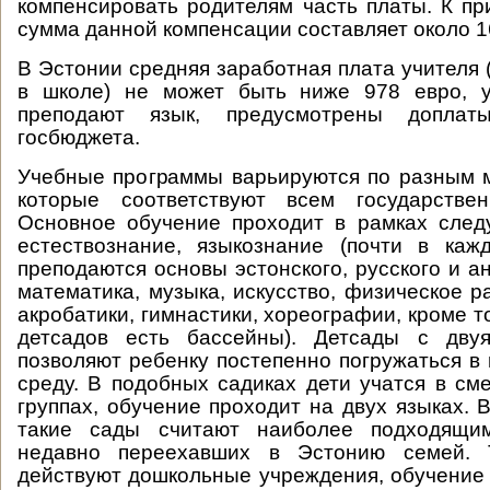
компенсировать родителям часть платы. К пр
сумма данной компенсации составляет около 1
В Эстонии средняя заработная плата учителя (к
в школе) не может быть ниже 978 евро, у
преподают язык, предусмотрены допла
госбюджета.
Учебные программы варьируются по разным 
которые соответствуют всем государстве
Основное обучение проходит в рамках след
естествознание, языкознание (почти в каж
преподаются основы эстонского, русского и ан
математика, музыка, искусство, физическое р
акробатики, гимнастики, хореографии, кроме т
детсадов есть бассейны). Детсады с дву
позволяют ребенку постепенно погружаться в
среду. В подобных садиках дети учатся в с
группах, обучение проходит на двух языках. 
такие сады считают наиболее подходящи
недавно переехавших в Эстонию семей. 
действуют дошкольные учреждения, обучение 