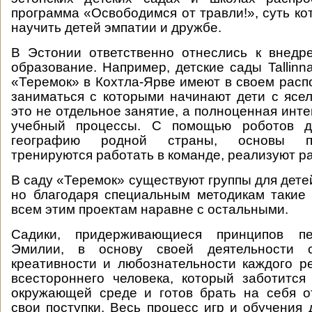
программа «Освободимся от травли!», суть ко
научить детей эмпатии и дружбе.
В Эстонии ответственно отнеслись к внедр
образование. Например, детские сады Tallinna 
«Теремок» в Кохтла-Ярве имеют в своем расп
заниматься с которыми начинают дети с ясел
это не отдельное занятие, а полноценная инте
учебный процессы. С помощью роботов д
географию родной страны, основы про
тренируются работать в команде, реализуют р
В саду «Теремок» существуют группы для дете
но благодаря специальным методикам такие
всем этим проектам наравне с остальными.
Садики, придерживающиеся принципов пе
Эмилии, в основу своей деятельности с
креативности и любознательности каждого р
всестороннего человека, который заботится
окружающей среде и готов брать на себя о
свои поступки. Весь процесс игр и обучения 