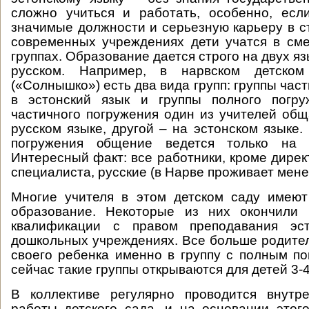
сложно учиться и работать, особенно, есл
значимые должности и серьезную карьеру в с
современных учреждениях дети учатся в см
группах. Образование дается строго на двух яз
русском. Например, в нарвском детском
(«Солнышко») есть два вида групп: группы час
в эстонский язык и группы полного погру
частичного погружения один из учителей общ
русском языке, другой – на эстонском языке.
погружения общение ведется только на э
Интересный факт: все работники, кроме дирек
специалиста, русские (в Нарве проживает мене
Многие учителя в этом детском саду имею
образование. Некоторые из них окончили
квалификации с правом преподавания эст
дошкольных учреждениях. Все больше родител
своего ребенка именно в группу с полным по
сейчас такие группы открываются для детей 3-4
В коллективе регулярно проводится внутр
работы детского сада, и на основании этог