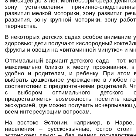
8 месяцев до 3 лет. Монтессори-среда делится
зону установления причинно-следственн
развития мелкой моторики, зону развития реч
развития, зону крупной моторики, зону рабо
творчества.
В некоторых детских садах особое внимание у
здоровью: дети получают кислородный коктейл
фрукты и овощи на «витаминной минутке» и мн
Оптимальный вариант детского сада – тот, к
максимально близко к месту проживания, в
удобно и родителям, и ребенку. При этом 
выбрать дошкольное учреждение в любом го
соответствии с предпочтениями родителей. Ч
с выбором оптимального детского с
предоставляется возможность посетить каж
экскурсией, где можно получить исчерпываю
всем интересующим вопросам.
На востоке Эстонии, например, в Нарве
населения – русскоязычные, остро стоит
эстонскому языку – без знания государстве