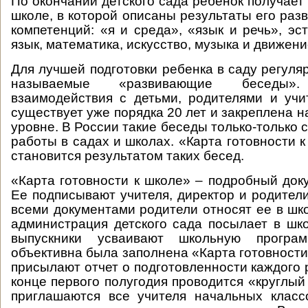
По окончании детского сада ребенок получает 
школе, в которой описаны результаты его раз
компетенций: «я и среда», «язык и речь», эс
язык, математика, искусство, музыка и движени
Для лучшей подготовки ребенка в саду регуля
называемые «развивающие беседы
взаимодействия с детьми, родителями и уч
существует уже порядка 20 лет и закреплена 
уровне. В России такие беседы только-только
работы в садах и школах. «Карта готовности 
становится результатом таких бесед.
«Карта готовности к школе» – подробный доку
Ее подписывают учителя, директор и родители
всеми документами родители относят ее в шко
администрация детского сада посылает в шко
выпускники усваивают школьную програ
объективна была заполнена «Карта готовности
присылают отчет о подготовленности каждого 
конце первого полугодия проводится «круглый
приглашаются все учителя начальных класс