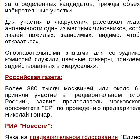
за определенных кандидатов, трижды объе
избирательные участки.
Для участия в «карусели», рассказал изд
анонимности один из местных чиновников, «от
людей пожилых, зависимых, видимо, что
отказаться».
Опознавательными знаками для сотрудник
комиссий служили цветные стикеры, прикле
задействованных в «каруселях».
Российская газета:
Более 380 тысяч москвичей или около 6,
приняли участие в предварительном голо
России", заявил председатель московско
оргкомитета "ЕР" по проведению предварител
Николай Гончар.
РИА "Новости":
Явка на
предварительном голосовании
"Едино