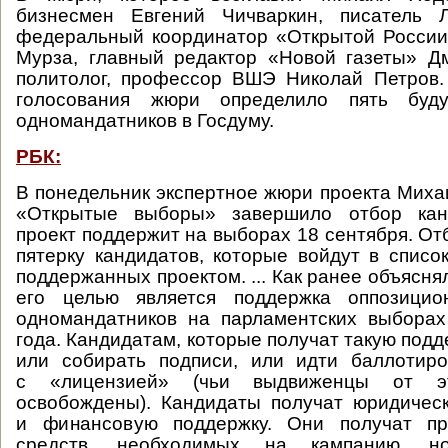
бизнесмен Евгений Чичваркин, писатель 
федеральный координатор «Открытой России
Мурза, главный редактор «Новой газеты» Д
политолог, профессор ВШЭ Николай Петров. 
голосования жюри определило пять буду
одномандатников в Госдуму.
РБК:
В понедельник экспертное жюри проекта Миха
«Открытые выборы» завершило отбор канд
проект поддержит на выборах 18 сентября. О
пятерку кандидатов, которые войдут в список
поддержанных проектом. ... Как ранее объясня
его целью является поддержка оппозицио
одномандатников на парламентских выборах
года. Кандидатам, которые получат такую подд
или собирать подписи, или идти баллотиро
с «лицензией» (чьи выдвиженцы от эт
освобождены). Кандидаты получат юридичес
и финансовую поддержку. Они получат пр
средств, необходимых на кампанию, н