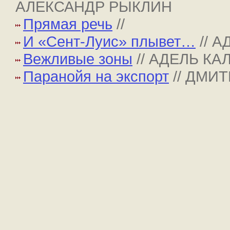
АЛЕКСАНДР РЫКЛИН
Прямая речь
//
И «Сент-Луис» плывет…
// 
Вежливые зоны
// АДЕЛЬ К
Паранойя на экспорт
// ДМИ