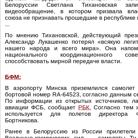
Белоруссии Светлана Тихановская зап
видеообращение, в котором призвала вла
союза не признавать прошедшие в республике
...
По мнению Тихановской, действующий през
Александр Лукашенко потерял «всякую леги
нашего народа и всего мира». Она напом
национального координационного с
способствовать мирной передаче власти.
БФМ:
В аэропорту Минска приземлился самолет
бортовой номер RA-64523, согласно данным се
По информации из открытых источников, ла
авиации ФСБ, сообщает
РБК.
Согласно тем ж
используется для полетов директора 
Бортникова.
Ранее в Белоруссию из России прилетели
Воздушно-космических сил — самолеты Ту