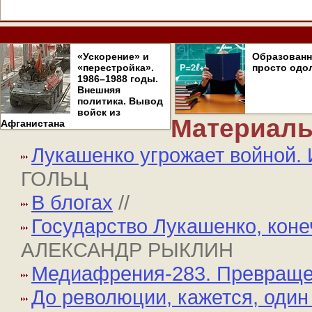
«Ускорение» и
Образован
«перестройка».
просто одо
1986–1988 годы.
Внешняя
политика. Вывод
войск из
Материалы
Афганистана
Лукашенко угрожает войной. 
ГОЛЬЦ
В блогах
//
Государство Лукашенко, конеч
АЛЕКСАНДР РЫКЛИН
Медиафрения-283. Превращ
До революции, кажется, один 