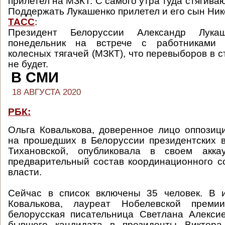
прилетел на МЗКТ. С самого утра туда стягива
Поддержать Лукашенко прилетел и его сын Ник
ТАСС
:
Президент Белоруссии Александр Лука
понедельник на встрече с работниками 
колесных тягачей (МЗКТ), что перевыборов в 
не будет.
В СМИ
18 АВГУСТА 2020
РБК:
Ольга Ковалькова, доверенное лицо оппозиц
на прошедших в Белоруссии президентских 
Тихановской, опубликовала в своем акка
предварительный состав координационного с
власти.
Сейчас в список включены 35 человек. В
Ковалькова, лауреат Нобелевской преми
белорусская писательница Светлана Алекси
бывшего кандидата в президенты Виктора