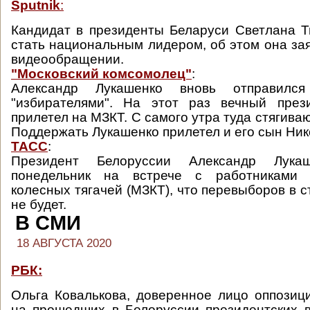
Sputnik
:
Кандидат в президенты Беларуси Светлана Т
стать национальным лидером, об этом она за
видеообращении.
"Московский комсомолец"
:
Александр Лукашенко вновь отправилс
"избирателями". На этот раз вечный през
прилетел на МЗКТ. С самого утра туда стягива
Поддержать Лукашенко прилетел и его сын Ник
ТАСС
:
Президент Белоруссии Александр Лука
понедельник на встрече с работниками 
колесных тягачей (МЗКТ), что перевыборов в 
не будет.
В СМИ
18 АВГУСТА 2020
РБК:
Ольга Ковалькова, доверенное лицо оппозиц
на прошедших в Белоруссии президентских 