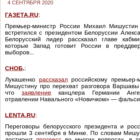
4 СЕНТЯБРЯ 2020
ГАЗЕТА.RU
:
Премьер-министр России Михаил Мишустин
встретился с президентом Белоруссии Алекс
Белорусский лидер рассказал главе кабми
которые Запад готовит России в преддве
выборов...
СНОБ
.
:
Лукашенко
рассказал
российскому премьер-
Мишустину про перехват разговора Варшавы
что
заявление
канцлера Германии Анг
отравлении Навального «Новичком» — фальси
LENTA.RU
:
Переговоры белорусского президента и рос
прошли 3 сентября в Минке. По словам Мишу
достигнут
прогресс
во многих вопросах, в т