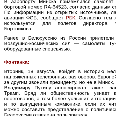
В аэропорту Минска приземлился самолет
бортовой номер RA-64523, согласно данным се
По информации из открытых источников, ла
авиации ФСБ, сообщает
РБК.
Согласно тем ж
используется для полетов директора 
Бортникова.
Ранее в Белоруссию из России прилетели
Воздушно-космических сил — самолеты Ту
оборудованные спецсвязью.
Фонтанка:
Вторник, 18 августа, войдет в историю Бе
напряженных телефонных разговоров. Европе
за другим звонили президенту, но не в Минск, 
Владимиру Путину анонсировал также гл
Трамп. Вряд ли общественность узнает к
переговоров, а тем более услышит интонации
и по выпущенным коммюнике, если их чит
можно составить представление о политическ
Белоруссии отведена роль зрителя.