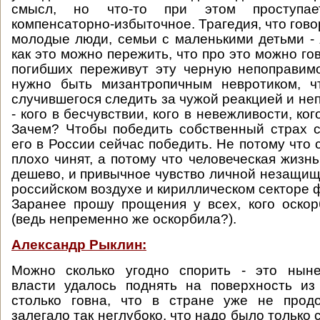
смысл, но что-то при этом проступае
компенсаторно-избыточное. Трагедия, что гово
молодые люди, семьи с маленькими детьми - 
как это можно пережить, что про это можно гов
погибших переживут эту черную непоправим
нужно быть мизантропичным невротиком, ч
случившегося следить за чужой реакцией и не
- кого в бесчувствии, кого в невежливости, ког
Зачем? Чтобы победить собственный страх 
его в России сейчас победить. Не потому что
плохо чинят, а потому что человеческая жизн
дешево, и привычное чувство личной незащищ
российском воздухе и кириллическом секторе 
Заранее прошу прощения у всех, кого оско
(ведь непременно же оскорбила?).
Александр Рыклин:
Можно сколько угодно спорить - это нын
власти удалось поднять на поверхность из
столько говна, что в стране уже не продо
залегало так неглубоко, что надо было только с