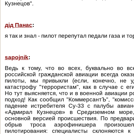
Кузнецов".
дід Панас
:
я так и знал - пилот перепутал педали газа и т
sapojnik
:
Ведь к тому, что во всех, буквально во в
российской гражданской авиации всегда ока
пилоты, мы привыкли (если, конечно, не у
катастрофу "террористам", как в случае с ег
Но тут выясняется, что и в военной авиации 
подход! Как сообщил "КоммерсантЪ", "комис
падение истребителя Су-33 с палубы авиан
«Адмирал Кузнецов» в Средиземном море,
основной версией происшествия. По предва
обрыв троса аэрофинишера произоше
пилотирования: специалисты склоняются к 