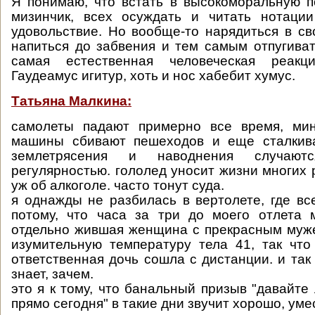
Я понимаю, что встать в высокоморальную п
мизинчик, всех осуждать и читать нотации
удовольствие. Но вообще-то нарядиться в св
напиться до забвения и тем самым отпугиват
самая естественная человеческая реакц
Гаудеамус игитур, хоть и нос хабебит хумус.
Татьяна Малкина:
самолеты падают примерно все время, мин
машины сбивают пешеходов и еще сталкив
землетрясения и наводнения случаю
регулярностью. гололед уносит жизни многих 
уж об алкоголе. часто тонут суда.
я однажды не разбилась в вертолете, где вс
потому, что часа за три до моего отлета 
отдельно жившая женщина с прекрасным муж
изумительную температуру тела 41, так что
ответственная дочь сошла с дистанции. и так 
знает, зачем.
это я к тому, что банальный призыв "давайте
прямо сегодня" в такие дни звучит хорошо, уме