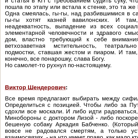
и статья в КП с требованием судить суку, чт
пошла по этапу или встала к стенке, это та же 
Одна смеялась, гы-гы, над разбившимися в са
гы-гы хотят казней вавилонских. И та
неадекватность, выпадение из всех социал
элементарной человечности и здравого смы
дом, властно требующий к себе внимани
ветхозаветная мстительность, театрал
подмостки, ставшая жестом и пиаром. И там,
конечно, все понарошку, слава Богу.
Но самолет-то рухнул по-настоящему.
Виктор Шендерович
:
Все время предлагают выбирать между сифи
Определиться с позицией. Чтобы либо за Пу
сдохли все москали. И либо идти радоваться,
Минобороны с доктором Лизой - либо поскорее
бешеную собаку Аркадия Бабченко. (Который,
вовсе не радовался смертям, а только у
взаимосвязях, - на что имеет право, как мало кт