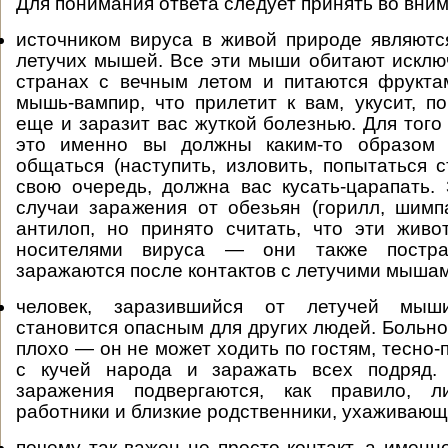
Для понимания ответа следует принять во вни
источником вируса в живой природе являютс
летучих мышей. Все эти мыши обитают исклю
странах с вечным летом и питаются фруктам
мышь-вампир, что прилетит к вам, укусит, по
еще и заразит вас жуткой болезнью. Для того
это именно вы должны каким-то образом
общаться (наступить, изловить, попытаться с
свою очередь, должна вас кусать-царапать.
случаи заражения от обезьян (горилл, шимпа
антилоп, но принято считать, что эти жив
носителями вируса — они также постр
заражаются после контактов с летучими мышам
человек, заразившийся от летучей мыш
становится опасным для других людей. Больно
плохо — он не может ходить по гостям, тесно
с кучей народа и заражать всех подряд.
заражения подвергаются, как правило, л
работники и близкие родственники, ухаживающ
почему так важен не просто контакт, а имен