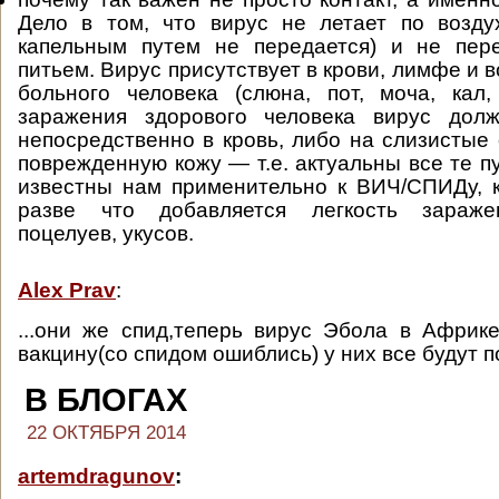
Дело в том, что вирус не летает по воздух
капельным путем не передается) и не пер
питьем. Вирус присутствует в крови, лимфе и 
больного человека (слюна, пот, моча, кал
заражения здорового человека вирус дол
непосредственно в кровь, либо на слизистые 
поврежденную кожу — т.е. актуальны все те п
известны нам применительно к ВИЧ/СПИДу, 
разве что добавляется легкость зараже
поцелуев, укусов.
Alex Prav
:
...они же спид,теперь вирус Эбола в Африк
вакцину(со спидом ошиблись) у них все будут п
В БЛОГАХ
22 ОКТЯБРЯ 2014
artemdragunov
: