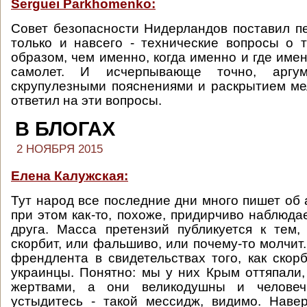
Serguei Parkhomenko:
Совет безопасности Нидерландов поставил пе
только и навсего - технические вопросы о 
образом, чем именно, когда именно и где име
самолет. И исчерпывающе точно, аргум
скрупулезными пояснениями и раскрытием м
ответил на эти вопросы.
В БЛОГАХ
2 НОЯБРЯ 2015
Елена Калужская:
Тут народ все последние дни много пишет об 
при этом как-то, похоже, придирчиво наблюда
друга. Масса претензий публикуется к тем,
скорбит, или фальшиво, или почему-то молчит
френдлента в свидетельствах того, как скор
украинцы. Понятно: мы у них Крым оттяпали,
жертвами, а они великодушны и человеч
устыдитесь - такой мессидж, видимо. Наве