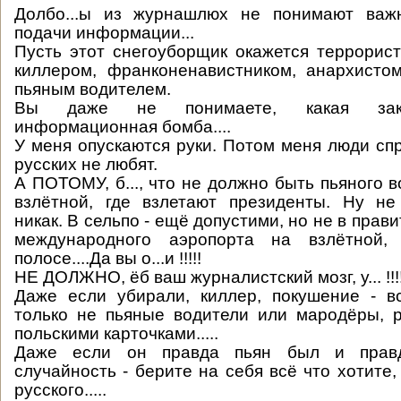
Долбо...ы из журнашлюх не понимают важ
подачи информации...
Пусть этот снегоуборщик окажется террорис
киллером, франконенавистником, анархист
пьяным водителем.
Вы даже не понимаете, какая закл
информационная бомба....
У меня опускаются руки. Потом меня люди сп
русских не любят.
А ПОТОМУ, б..., что не должно быть пьяного 
взлётной, где взлетают президенты. Ну не
никак. В сельпо - ещё допустими, но не в прав
международного аэропорта на взлётной, 
полосе....Да вы о...и !!!!!
НЕ ДОЛЖНО, ёб ваш журналистский мозг, у... !!!
Даже если убирали, киллер, покушение - в
только не пьяные водители или мародёры, 
польскими карточками.....
Даже если он правда пьян был и прав
случайность - берите на себя всё что хотите,
русского.....