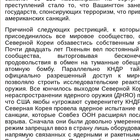
преступлений стало то, что Вашингтон зан
государств, спонсирующих терроризм, что при
американских санкций.
Причиной следующих рестрикций, к котор
присоединилось все мировое сообщество, 
Северной Кореи обзавестись собственным 
Почти двадцать лет Пхеньян вел постоянны
сообщества, выторговывая бесконе
продовольствия в обмен на туманные обеща
атомную бомбу. Параллельно КНДР тай
официально разрешенный доступ к мир
позволяло строить исследовательские реакт
оружия. Все кончилось выходом Северной Ко
нераспространении ядерного оружия (ДНЯО) п
что США якобы «угрожают суверенитету КНДР»
Северная Корея провела ядерное испытание в
санкции, которые Совбез ООН расширял пос
взрыва. Сначала они были довольно умерен
режим запрещал ввоз в страну лишь оборудова
напрямую связанных с ядерными и ракетным