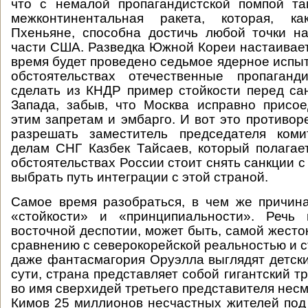
что с немалой пропагандистской помпой т
межконтинентальная ракета, которая, к
Пхеньяне, способна достичь любой точки н
части США. Разведка Южной Кореи настаивает
время будет проведено седьмое ядерное испы
обстоятельствах отечественные пропаган
сделать из КНДР пример стойкости перед са
Запада, забыв, что Москва исправно присо
этим запретам и эмбарго. И вот это противор
разрешать заместитель председателя ком
делам СНГ Казбек Тайсаев, который полагае
обстоятельствах России стоит снять санкции 
выбрать путь интеграции с этой страной.
Самое время разобраться, в чем же причин
«стойкости» и «принципиальности». Речь
восточной деспотии, может быть, самой жесто
сравнению с северокорейской реальностью и с
даже фантасмагория Оруэлла выглядят детск
сути, страна представляет собой гигантский тр
во имя сверхидей третьего представителя нес
Кимов 25 миллионов несчастных жителей под