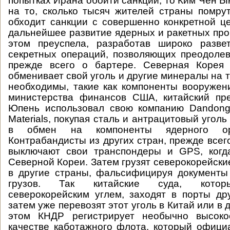
попытках Ирана обойти санкции, то Ким Чен Ы
на то, сколько тысяч жителей страны помру
обходит санкции с совершенно конкретной ц
дальнейшее развитие ядерных и ракетных про
этом преуспела, разработав широко разве
секретных операций, позволяющих преодолев
прежде всего о бартере. Северная Корея
обменивает свой уголь и другие минералы на 
необходимы, такие как компоненты вооружен
министерства финансов США, китайский пр
Юпень использовал свою компанию Dandong 
Materials, покупая сталь и антрацитовый угол
в обмен на компоненты ядерного ор
Контрабандисты из других стран, прежде всего
выключают свои транспондеры и GPS, когд
Северной Кореи. Затем грузят северокорейски
в другие страны, фальсифицируя документы
грузов. Так китайские суда, котор
северокорейским углем, заходят в порты дру
затем уже перевозят этот уголь в Китай или в 
этом КНДР регистрирует необычно высоко
качестве каботажного флота, который офици