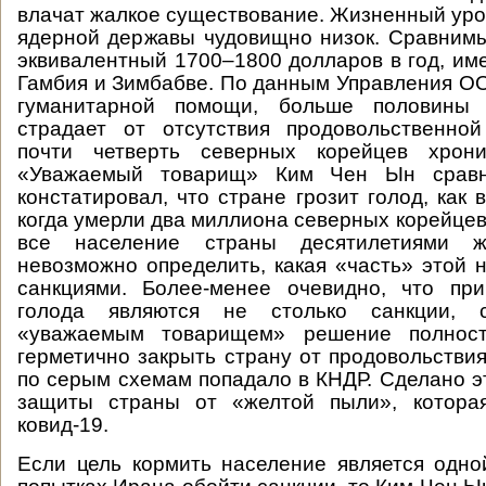
влачат жалкое существование. Жизненный уро
ядерной державы чудовищно низок. Сравним
эквивалентный 1700–1800 долларов в год, и
Гамбия и Зимбабве. По данным Управления О
гуманитарной помощи, больше половины
страдает от отсутствия продовольственной
почти четверть северных корейцев хрони
«Уважаемый товарищ» Ким Чен Ын сравн
констатировал, что стране грозит голод, как 
когда умерли два миллиона северных корейцев.
все население страны десятилетиями 
невозможно определить, какая «часть» этой
санкциями. Более-менее очевидно, что пр
голода являются не столько санкции, с
«уважаемым товарищем» решение полнос
герметично закрыть страну от продовольствия
по серым схемам попадало в КНДР. Сделано э
защиты страны от «желтой пыли», котора
ковид-19.
Если цель кормить население является одн