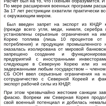
Расчет был на то, что Пхеньян образумится. И
По мере расширения военных программ расши
За 17 лет рестрикции охватили практически в
с окружающим миром.
Был введен запрет на экспорт из КНДР к
(прежде всего угля, меди, никеля, серебра 
установлены серьезные ограничения на и
Корею топлива (лишь 10 процентов от 
потребления) и продукции промышленного 
оказалась изолирована от мировой банковс
запрещено создание и функционирова
предприятий с иностранными инвесторам
следующие в Северную Корею или из не
задержанными любым государством – членом
СБ ООН ввел серьезные ограничения на на
сотрудничество с Северной Кореей и фак
экспорт рабочей силы из КНДР.
При этом чрезвычайно жестокие санкции за
фиаско. Вопреки им Северная Корея продо
свой военный потенциал и добилась немалы