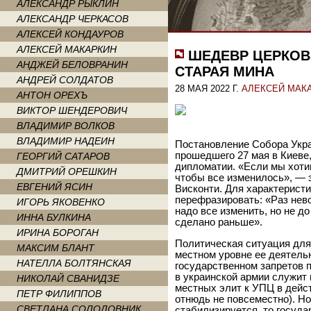
АЛЕКСАНДР РЫКЛИН
АЛЕКСАНДР ЧЕРКАСОВ
АЛЕКСЕЙ КОНДАУРОВ
АЛЕКСЕЙ МАКАРКИН
ШЕДЕВР ЦЕРКОВ
АНДЖЕЙ БЕЛОВРАНИН
СТАРАЯ МИНА
АНДРЕЙ СОЛДАТОВ
28 МАЯ 2022 Г.
АЛЕКСЕЙ МАК
АНТОН ОРЕХЪ
ВИКТОР ШЕНДЕРОВИЧ
ВЛАДИМИР ВОЛКОВ
ВЛАДИМИР НАДЕИН
Постановление Собора Укра
прошедшего 27 мая в Киеве
ГЕОРГИЙ САТАРОВ
дипломатии. «Если мы хотим
ДМИТРИЙ ОРЕШКИН
чтобы все изменилось», — 
ЕВГЕНИЙ ЯСИН
Висконти. Для характерист
перефразировать: «Раз нево
ИГОРЬ ЯКОВЕНКО
надо все изменить, но не до
ИННА БУЛКИНА
сделано раньше».
ИРИНА БОРОГАН
Политическая ситуация для
МАКСИМ БЛАНТ
местном уровне ее деятель
НАТЕЛЛА БОЛТЯНСКАЯ
государственном запретов по
в украинской армии служит
НИКОЛАЙ СВАНИДЗЕ
местных элит к УПЦ в дейс
ПЕТР ФИЛИППОВ
отнюдь не повсеместно). Н
СВЕТЛАНА СОЛОДОВНИК
стабилизируется, то госуд