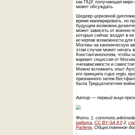
как ПЦУ, получающая миро о
может обсуждать.
Шедевр церковной диплома
время маневрировать, но пр
будущем возможна дезинте
может зависеть от военно-п
которые сейчас входят в ее
исчерпав возможности для 
Москвы на каноническую авт
этом случае может начать 
Константинополем, чтобы н
вариант сецессии от Москвы
«независимости и самостоя
Можно вспомнить опыт Аугсб
его принципа cujus regio, eju
признанного затем Вестфал
была Тридцатилетняя война
Автор — первый вице-през
Фото: 1. commons.wikimedia
работа
,
CC BY-SA 4.0
2.
com
Parfeniy
, Общественное до
.