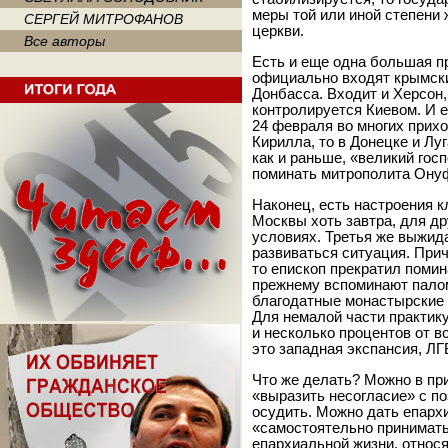
меры той или иной степени
СЕРГЕЙ МИТРОФАНОВ
церкви.
Все авторы
Есть и еще одна большая п
официально входят крымские
Донбасса. Входит и Херсон,
контролируется Киевом. И е
24 февраля во многих прих
Кирилла, то в Донецке и Лу
как и раньше, «великий гос
поминать митрополита Онуф
Наконец, есть настроения к
Москвы хоть завтра, для др
условиях. Третья же выжида
развиваться ситуация. Прич
то епископ прекратил помин
прежнему вспоминают палом
благодатные монастырские 
Для немалой части практик
и несколько процентов от в
это западная экспансия, ЛГ
Что же делать? Можно в пр
«выразить несогласие» с по
осудить. Можно дать епарх
«самостоятельно принимать
епархиальной жизни, относ