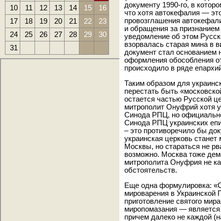
документу 1990-го, в котор
10
11
12
13
14
15
16
что хотя автокефалия — это
17
18
19
20
21
22
23
провозглашения автокефали
и обращения за признанием
24
25
26
27
28
29
30
уведомление об этом Русско
взорвалась старая мина в в
31
документ стал основанием 
оформления обособления от
происходило в ряде епархи
Таким образом для украинс
перестать быть «московской
остается частью Русской ц
митрополит Онуфрий хотя у
Синода РПЦ, но официально
Синода РПЦ украинских епи
– это противоречило бы док
украинская церковь станет
Москвы, но стараться не рв
возможно. Москва тоже дем
митрополита Онуфрия не ка
обстоятельств.
Еще одна формулировка: «
мироварения в Украинской
приготовление святого мира
миропомазания — является 
причем далеко не каждой (