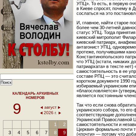
УПЦ». То есть, в первую оч
в Киеве спросят, почему в 
сослаться на это постановл
И, главное, найти старое п
более чем 30-летней давно
статус УПЦ. Тогда приняти
киевский митрополит Филар
киевский патриарх, анафем
антагонист УПЦ, одноврем
протеже, получившими кан
Константинопольского патри
что УПЦ (кстати, никаких 
патриархата» в тексте нет)
самостоятельность в ее упр
составе РПЦ — это считал
коротком документе 1990 го
избираемый украинским еп
«благословляется» (утверж
КАЛЕНДАРЬ АРХИВНЫХ
является постоянным член
НОМЕРОВ
9
Так что если снова обрати
август
украинского собора, то его
2026 г.
соответствующие дополнени
Украинской Православной Ц
1
2
самостоятельности и незав
Церкви» формально почти т
3
4
5
6
7
8
9
(«почти» — потому что доб