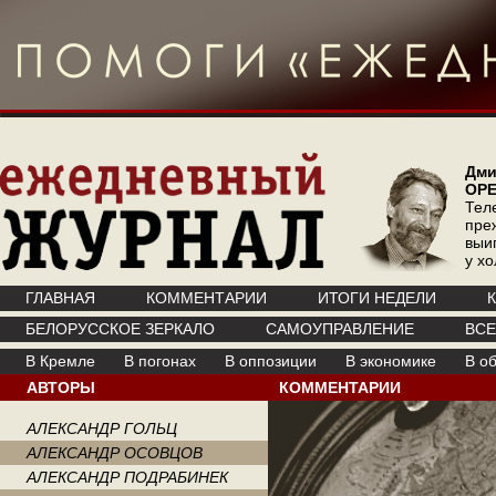
Дми
ОР
Тел
пре
выи
у х
ГЛАВНАЯ
КОММЕНТАРИИ
ИТОГИ НЕДЕЛИ
БЕЛОРУССКОЕ ЗЕРКАЛО
САМОУПРАВЛЕНИЕ
ВС
В Кремле
В погонах
В оппозиции
В экономике
В о
АВТОРЫ
КОММЕНТАРИИ
АЛЕКСАНДР ГОЛЬЦ
АЛЕКСАНДР ОСОВЦОВ
АЛЕКСАНДР ПОДРАБИНЕК