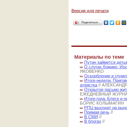
Версия для печати
Поделиться…
Материалы по теме
Путин займется деть
О слугах божиих: Ио
ЯКОВЕНКО
Оскорбление и глумл
Итоги недели. Пригов
атеистка
// АЛЕКСАНД
Открытое письмо жит
ЕЖЕДНЕВНЫЙ ЖУРН
Итоги года. Блеск и 
БОРИС КОЛЫМАГИН
РПЦ выходит на рыно
Прямая речь
//
В СМИ
//
В блогах
//