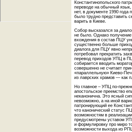
Константинопольского патри
переводе на обычный язык, 
нет, в документе 1990 года
было трудно представить се
варить в Киеве.
Собор высказался за диалог
не было. Однако получение
вхождения в состав ПЦУ ун
существенно больше приход
диалога для ПЦУ явно непр
потребовал прекратить зах
перевод приходов УПЦ в ПЦ
собирается вводить морато
совершенно не считает при
«параллельную» Киево-Пече
из лаврских храмов — как 
Но главное – УПЦ по-прежне
апостольское преемство епи
неканонична. Это ясный сиг
невозможно, а на иной вари
патронирующий ее Констант
что канонический статус П
возможностям в реализации
предусмотрены уставом УП
и формулировку про миро то
возможности выхода из РПЦ