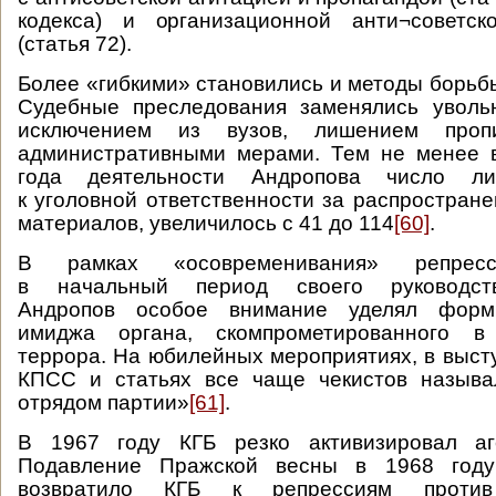
кодекса) и организационной анти¬советск
(статья 72).
Более «гибкими» становились и методы борьб
Судебные преследования заменялись уволь
исключением из вузов, лишением проп
административными мерами. Тем не менее в
года деятельности Андропова число ли
к уголовной ответственности за распростране
материалов, увеличилось с 41 до 114
[60]
.
В рамках «осовременивания» репресс
в начальный период своего руковод
Андропов особое внимание уделял форм
имиджа органа, скомпрометированного в
террора. На юбилейных мероприятиях, в выст
КПСС и статьях все чаще чекистов назыв
отрядом партии»
[61]
.
В 1967 году КГБ резко активизировал аг
Подавление Пражской весны в 1968 году
возвратило КГБ к репрессиям против 