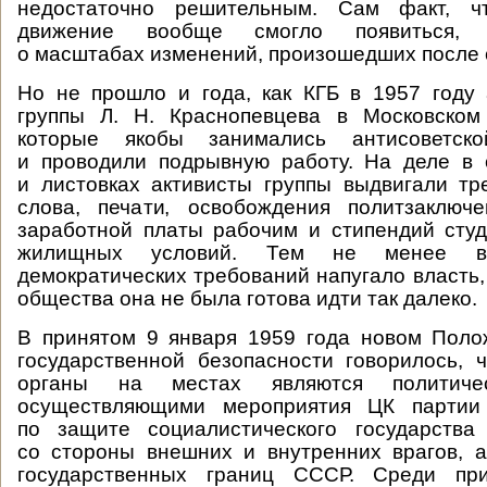
недостаточно решительным. Сам факт, чт
движение вообще смогло появиться, с
о масштабах изменений, произошедших после 
Но не прошло и года, как КГБ в 1957 году
группы Л. Н. Краснопевцева в Московском
которые якобы занимались антисоветско
и проводили подрывную работу. На деле в 
и листовках активисты группы выдвигали т
слова, печати, освобождения политзаключ
заработной платы рабочим и стипендий сту
жилищных условий. Тем не менее вы
демократических требований напугало власть,
общества она не была готова идти так далеко.
В принятом 9 января 1959 года новом Поло
государственной безопасности говорилось, 
органы на местах являются политичес
осуществляющими мероприятия ЦК партии 
по защите социалистического государства 
со стороны внешних и внутренних врагов, 
государственных границ СССР. Среди при