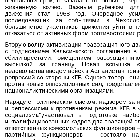
небольшой срок, отказалась от борьбы, ве
жизненную колею. Важным рубежом для
движения стал 1968 год. Очередное усил
последовавших за событиями в Чехослов
большинство участников движения уйти в г
отказаться от активных форм противостояния 
Вторую волну активизации правозащитного дв
с подписанием Хельсинкского соглашения в 
сбили арестами, помещением правозащитнико
высылкой за границу. Новая вспышка «п
недовольства вводом войск в Афганистан прив
репрессий со стороны КГБ. Однако теперь он
против новых оппозиционных сил, представл
националистическими организациями.
Наряду с политическим сыском, надзором за
и репрессиями к противникам режима КГБ в 
социализма"участвовал в подготовке наиб
и квалифицированных кадров для правящей э
ответственных комсомольских функционеров 
партийных функционеров — состояло на