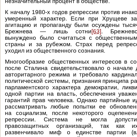
незначительный процент в обществе.
К началу 1980-х годов репрессии против ина
умеренный характер. Если при Хрущеве за
агитацию и пропаганду были осуждены тыся
Брежнева — лишь сотни
[63]
. Брежневс
вынуждено было считаться с общественны
страны и за рубежом. Страх перед репрес
уходил из общественного сознания.
Многообразие общественных интересов в со
после Сталина свидетельствовало о начале
авторитарного режима и требовало кардина
политической системы, признания принципа ра
парламентского характера демократии, лик
одной партии на власть, обеспечения уваж
гарантий прав человека. Однако партийные и
рассматривать любые попытки ее обновлен
на социализм, после некоторого оцепенен
репрессии. Система не могла допусти
правозащитных организаций, так как и
развенчивало миф о единстве партии (в