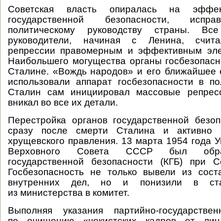
Советская власть опиралась на эффек
государственной безопасности, испр
политическому руководству страны. Все
руководители, начиная с Ленина, счита
репрессии правомерным и эффективным эле
Наибольшего могущества органы госбезопасн
Сталине. «Вождь народов» и его ближайшее
использовали аппарат госбезопасности в по
Сталин сам инициировал массовые репресс
вникал во все их детали.
Перестройка органов государственной безо
сразу после смерти Сталина и активно 
хрущевского правления. 13 марта 1954 года 
Верховного Совета СССР был обра
государственной безопасности (КГБ) при С
Госбезопасность не только вывели из сост
внутренних дел, но и понизили в ста
из министерства в комитет.
Выполняя указания партийно-государствен
по очищению «чекистских кадров от ли