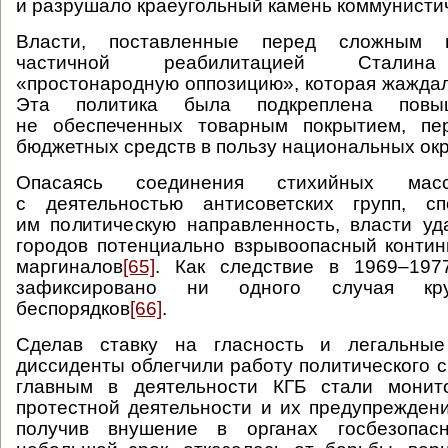
и разрушало краеугольный камень коммунисти
Власти, поставленные перед сложным 
частичной реабилитацией Сталина
«простонародную оппозицию», которая жаждал
Эта политика была подкреплена повыш
не обеспеченных товарным покрытием, пе
бюджетных средств в пользу национальных ок
Опасаясь соединения стихийных мас
с деятельностью антисоветских групп, с
им политическую направленность, власти у
городов потенциально взрывоопасный конти
маргиналов
[65]
. Как следствие в 1969–197
зафиксировано ни одного случая кр
беспорядков
[66]
.
Сделав ставку на гласность и легальны
диссиденты облегчили работу политического с
главным в деятельности КГБ стали монит
протестной деятельности и их предупреждени
получив внушение в органах госбезопас