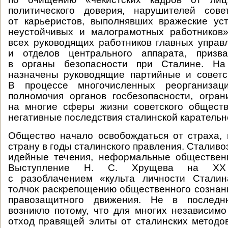
политического доверия, нарушителей совет
от карьеристов, выполнявших вражеские ус
неустойчивых и малограмотных работников»
всех руководящих работников главных управ
и отделов центрального аппарата, призв
в органы безопасности при Сталине. Н
назначены руководящие партийные и советс
В процессе многочисленных реорганиза
полномочия органов госбезопасности, огра
на многие сферы жизни советского обществ
негативные последствия сталинской карательн
Общество начало освобождаться от страха,
страну в годы сталинского правления. Сталив
идейные течения, неформальные обществен
Выступление Н. С. Хрущева на Х
с разоблачением «культа личности Стали
толчок раскрепощению общественного сознан
правозащитного движения. Не в послед
возникло потому, что для многих независи
отход правящей элиты от сталинских методо