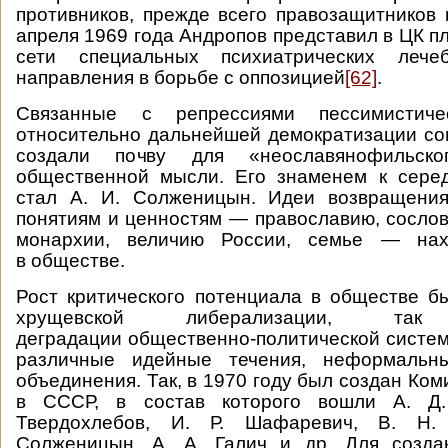
противников, прежде всего правозащитников 
апреля 1969 года Андропов представил в ЦК п
сети специальных психиатрических лече
направления в борьбе с оппозицией
[62]
.
Связанные с репрессиями пессимистиче
относительно дальнейшей демократизации со
создали почву для «неославянофильско
общественной мысли. Его знаменем к серед
стал А. И. Солженицын. Идеи возвращения
понятиям и ценностям — православию, сосло
монархии, величию России, семье — нах
в обществе.
Рост критического потенциала в обществе б
хрущевской либерализации, 
деградации общественно-политической систем
различные идейные течения, неформальн
объединения. Так, в 1970 году был создан Ком
в СССР, в состав которого вошли А. Д.
Твердохлебов, И. Р. Шафаревич, В. Н.
Солженицын, А. А. Галич и др. Для созда