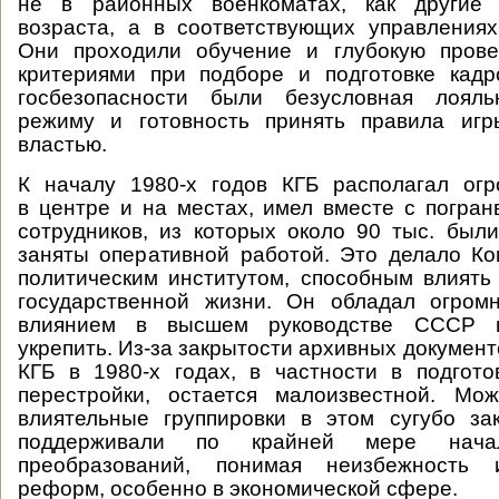
не в районных военкоматах, как другие 
возраста, а в соответствующих управлениях
Они проходили обучение и глубокую прове
критериями при подборе и подготовке кадр
госбезопасности были безусловная лояль
режиму и готовность принять правила игр
властью.
К началу 1980-х годов КГБ располагал ог
в центре и на местах, имел вместе с погран
сотрудников, из которых около 90 тыс. был
заняты оперативной работой. Это делало К
политическим институтом, способным влиять
государственной жизни. Он обладал огром
влиянием в высшем руководстве СССР 
укрепить. Из-за закрытости архивных докумен
КГБ в 1980-х годах, в частности в подгот
перестройки, остается малоизвестной. Мож
влиятельные группировки в этом сугубо за
поддерживали по крайней мере начал
преобразований, понимая неизбежность 
реформ, особенно в экономической сфере.