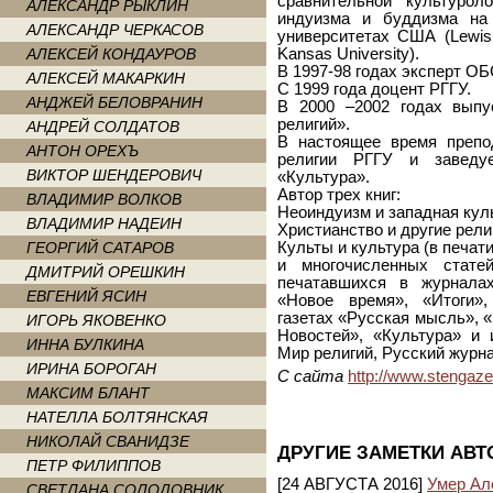
сравнительной культурол
АЛЕКСАНДР РЫКЛИН
индуизма и буддизма на
АЛЕКСАНДР ЧЕРКАСОВ
университетах США (Lewis a
АЛЕКСЕЙ КОНДАУРОВ
Kansas University).
В 1997-98 годах эксперт О
АЛЕКСЕЙ МАКАРКИН
С 1999 года доцент РГГУ.
АНДЖЕЙ БЕЛОВРАНИН
В 2000 –2002 годах выпу
религий».
АНДРЕЙ СОЛДАТОВ
В настоящее время препо
АНТОН ОРЕХЪ
религии РГГУ и заведу
ВИКТОР ШЕНДЕРОВИЧ
«Культура».
Автор трех книг:
ВЛАДИМИР ВОЛКОВ
Неоиндуизм и западная куль
ВЛАДИМИР НАДЕИН
Христианство и другие религ
ГЕОРГИЙ САТАРОВ
Культы и культура (в печати
и многочисленных стате
ДМИТРИЙ ОРЕШКИН
печатавшихся в журналах
ЕВГЕНИЙ ЯСИН
«Новое время», «Итоги»
газетах «Русская мысль», 
ИГОРЬ ЯКОВЕНКО
Новостей», «Культура» и ин
ИННА БУЛКИНА
Мир религий, Русский журна
ИРИНА БОРОГАН
С сайта
http://www.stengaze
МАКСИМ БЛАНТ
НАТЕЛЛА БОЛТЯНСКАЯ
НИКОЛАЙ СВАНИДЗЕ
ДРУГИЕ ЗАМЕТКИ АВТ
ПЕТР ФИЛИППОВ
[24 АВГУСТА 2016]
Умер Ал
СВЕТЛАНА СОЛОДОВНИК