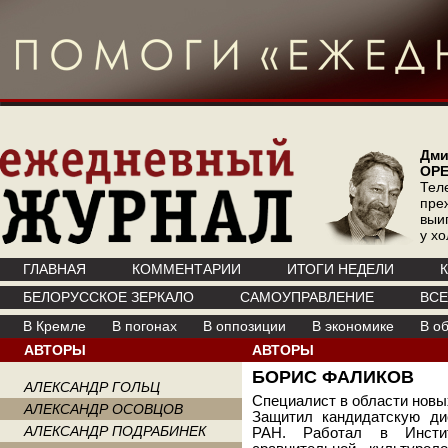
Дми
ОР
Тел
пре
выи
у х
ГЛАВНАЯ
КОММЕНТАРИИ
ИТОГИ НЕДЕЛИ
БЕЛОРУССКОЕ ЗЕРКАЛО
САМОУПРАВЛЕНИЕ
ВС
В Кремле
В погонах
В оппозиции
В экономике
В о
АВТОРЫ
АВТОРЫ
БОРИС ФАЛИКОВ
АЛЕКСАНДР ГОЛЬЦ
Специалист в области новы
АЛЕКСАНДР ОСОВЦОВ
Защитил кандидатскую д
АЛЕКСАНДР ПОДРАБИНЕК
РАН. Работал в Инсти