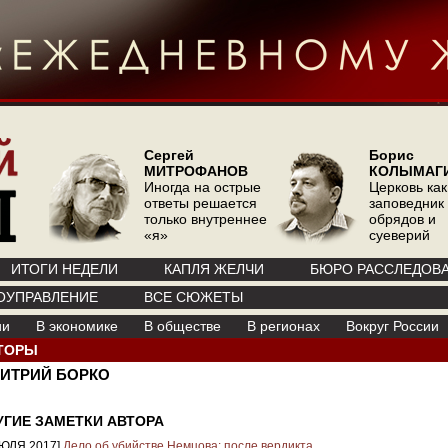
Сергей
Борис
МИТРОФАНОВ
КОЛЫМАГ
Иногда на острые
Церковь как
ответы решается
заповедник
только внутреннее
обрядов и
«я»
суеверий
ИТОГИ НЕДЕЛИ
КАПЛЯ ЖЕЛЧИ
БЮРО РАССЛЕДОВ
ОУПРАВЛЕНИЕ
ВСЕ СЮЖЕТЫ
ии
В экономике
В обществе
В регионах
Вокруг России
ТОРЫ
ИТРИЙ БОРКО
УГИЕ ЗАМЕТКИ АВТОРА
ИЮЛЯ 2017]
Дело об убийстве Немцова: после вердикта