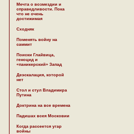
Мечта о возмездии и
справедливости. Пока
что не очень
достижимая
Сходняк
Поменять войну на
саммит
Поиски Глайвица,
геноцид и
«паникерский» Запад
Деэскалация, которой
нет
Стол и стул Владимира
Путина
Доктрина на все времена
Падишах всея Московии
Когда рассеется угар
войны