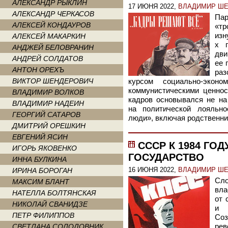
АЛЕКСАНДР РЫКЛИН
17 ИЮНЯ 2022,
ВЛАДИМИР Ш
АЛЕКСАНДР ЧЕРКАСОВ
Па
АЛЕКСЕЙ КОНДАУРОВ
«т
изн
АЛЕКСЕЙ МАКАРКИН
х 
АНДЖЕЙ БЕЛОВРАНИН
дви
АНДРЕЙ СОЛДАТОВ
ее 
АНТОН ОРЕХЪ
раз
ВИКТОР ШЕНДЕРОВИЧ
курсом социально-экон
коммунистическими ценно
ВЛАДИМИР ВОЛКОВ
кадров основывался не на
ВЛАДИМИР НАДЕИН
на политической лояльно
ГЕОРГИЙ САТАРОВ
люди», включая родственни
ДМИТРИЙ ОРЕШКИН
ЕВГЕНИЙ ЯСИН
СССР К 1984 ГОД
ИГОРЬ ЯКОВЕНКО
ГОСУДАРСТВО
ИННА БУЛКИНА
16 ИЮНЯ 2022,
ВЛАДИМИР Ш
ИРИНА БОРОГАН
Сло
МАКСИМ БЛАНТ
вл
НАТЕЛЛА БОЛТЯНСКАЯ
от 
НИКОЛАЙ СВАНИДЗЕ
и 
ПЕТР ФИЛИППОВ
Со
СВЕТЛАНА СОЛОДОВНИК
рев