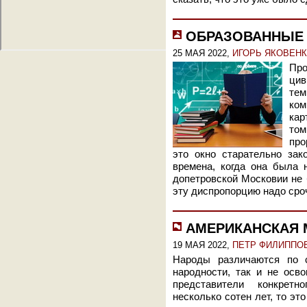
ОБРАЗОВАННЫЕ
25 МАЯ 2022,
ИГОРЬ ЯКОВЕН
Про
ци
те
ком
кар
то
про
это окно старательно зак
времена, когда она была 
допетровской Московии не 
эту диспропорцию надо сро
АМЕРИКАНСКАЯ 
19 МАЯ 2022,
ПЕТР ФИЛИППО
Народы различаются по 
народности, так и не осв
представители конкретно
несколько сотен лет, то это