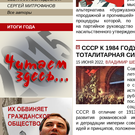
мы
СЕРГЕЙ МИТРОФАНОВ
альтернатива «буржуаз
Все авторы
«продажной и прогнившей» 
процедуры которой, по 
на партийное руководство
насильственного утвержден
СССР К 1984 ГОД
ТОТАЛИТАРНАЯ С
15 ИЮНЯ 2022,
ВЛАДИМИР Ш
Сов
ле
на
о с
ист
ру
пос
соц
СССР. В отличие от 1913
развития романовской 
и деградации империи сове
идей и принципов, положенн