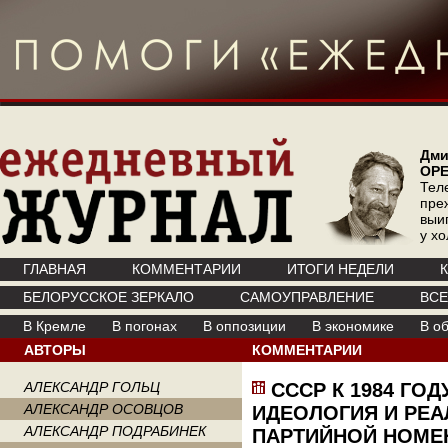
Дми
ОР
Тел
пре
выи
у х
ГЛАВНАЯ
КОММЕНТАРИИ
ИТОГИ НЕДЕЛИ
БЕЛОРУССКОЕ ЗЕРКАЛО
САМОУПРАВЛЕНИЕ
ВС
В Кремле
В погонах
В оппозиции
В экономике
В о
АВТОРЫ
КОММЕНТАРИИ
АЛЕКСАНДР ГОЛЬЦ
СССР К 1984 ГО
АЛЕКСАНДР ОСОВЦОВ
ИДЕОЛОГИЯ И РЕ
АЛЕКСАНДР ПОДРАБИНЕК
ПАРТИЙНОЙ НОМЕ