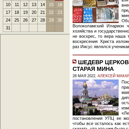
взя
10
11
12
13
14
15
16
вне
пр
17
18
19
20
21
22
23
ми
24
25
26
27
28
29
30
Об
Волоколамский Иларион ч
31
хозяйства и государственн
не воскрес, то вера наша 
воскресения Христа излож
раз Иисус являлся ученикам
ШЕДЕВР ЦЕРКОВ
СТАРАЯ МИНА
28 МАЯ 2022,
АЛЕКСЕЙ МАКА
По
пра
мая
ди
ос
изм
«Ле
постановления УПЦ ее мо
чтобы все осталось как ест
сказать, что это уже было 