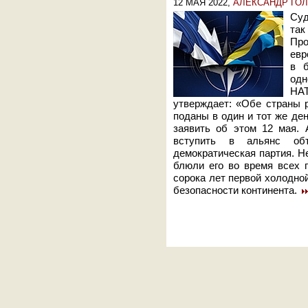
12 МАЯ 2022,
АЛЕКСАНДР ГО
Суд
та
Пр
евр
в 
одн
НАТ
утверждает: «Обе страны 
поданы в один и тот же де
заявить об этом 12 мая. 
вступить в альянс об
демократическая партия. Н
блюли его во время всех 
сорока лет первой холодно
безопасности континента.