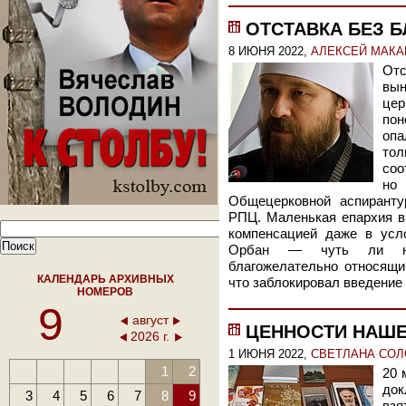
ОТСТАВКА БЕЗ 
8 ИЮНЯ 2022,
АЛЕКСЕЙ МАКА
От
вы
це
по
опа
тол
соо
но 
Общецерковной аспиранту
РПЦ. Маленькая епархия в
компенсацией даже в усло
Орбан — чуть ли не 
благожелательно относящи
КАЛЕНДАРЬ АРХИВНЫХ
что заблокировал введение
НОМЕРОВ
9
август
ЦЕННОСТИ НАШ
2026 г.
1 ИЮНЯ 2022,
СВЕТЛАНА СО
1
2
20 
до
3
4
5
6
7
8
9