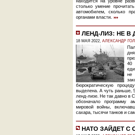
находится на уровне разв
столько умение прочитат
автомобилем, сколько пр
органами власти.
ЛЕНД-ЛИЗ: НЕ В
18 МАЯ 2022,
АЛЕКСАНДР ГО
Пал
дня
пре
40
еди
не
зак
бюрократическую процед
выделена. А чуть раньше, 
ленд-лизе. Не так давно в 
обозначало программу а
мировой войны, включав
сахара, тысячи танков и са
НАТО ЗАЙДЕТ С 