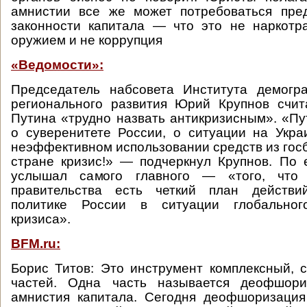
амнистии все же может потребоваться пред
законности капитала — что это не наркотр
оружием и не коррупция
«Ведомости»:
Председатель набсовета Института демогр
регионального развития Юрий Крупнов счит
Путина «трудно назвать антикризисным». «Пу
о суверенитете России, о ситуации на Укра
неэффективном использовании средств из госб
стране кризис!» — подчеркнул Крупнов. По 
услышал самого главного — «того, что
правительства есть четкий план действи
политике России в ситуации глобального
кризиса».
BFM.ru:
Борис Титов: Это инструмент комплексный, 
частей. Одна часть называется деофшори
амнистия капитала. Сегодня деофшоризация