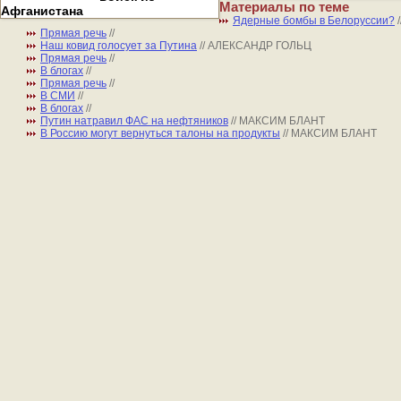
Материалы по теме
Афганистана
Ядерные бомбы в Белоруссии?
Прямая речь
//
Наш ковид голосует за Путина
// АЛЕКСАНДР ГОЛЬЦ
Прямая речь
//
В блогах
//
Прямая речь
//
В СМИ
//
В блогах
//
Путин натравил ФАС на нефтяников
// МАКСИМ БЛАНТ
В Россию могут вернуться талоны на продукты
// МАКСИМ БЛАНТ