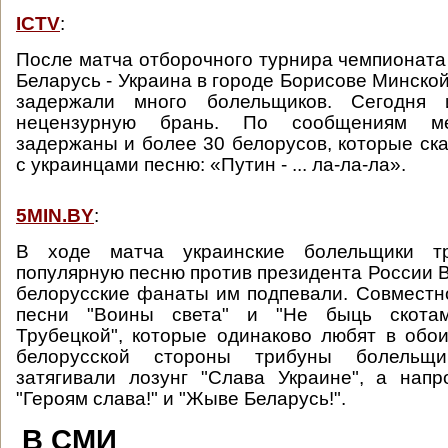
ICTV
:
После матча отборочного турнира чемпионата
Беларусь - Украина в городе Борисове Минско
задержали много болельщиков. Сегодня
нецензурную брань. По сообщениям ме
задержаны и более 30 белорусов, которые ск
с украинцами песню: «Путин - ... ла-ла-ла».
5MIN.BY
:
В ходе матча украинские болельщики т
популярную песню против президента России 
белорусские фанаты им подпевали. Совмест
песни "Воины света" и "Не быць скотам
Трубецкой", которые одинаково любят в обои
белорусской стороны трибуны болельщи
затягивали лозунг "Слава Украине", а нап
"Героям слава!" и "Жыве Беларусь!".
В СМИ