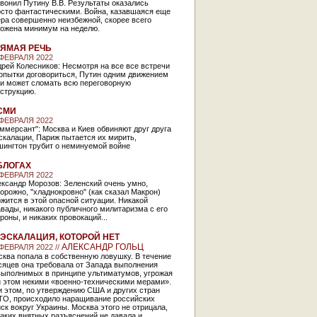
вонил Путину В.В. Результаты оказались
осто фантастическими. Война, казавшаяся еще
ра совершенно неизбежной, скорее всего
ложена минимум на неделю.
ЯМАЯ РЕЧЬ
 ФЕВРАЛЯ 2022
рей Колесников: Несмотря на все все встречи
опытки договориться, Путин одним движением
ки может сломать всю переговорную
струкцию.
СМИ
 ФЕВРАЛЯ 2022
ммерсант": Москва и Киев обвиняют друг друга
скалации, Париж пытается их мирить,
шингтон трубит о неминуемой войне
БЛОГАХ
 ФЕВРАЛЯ 2022
ксандр Морозов: Зеленский очень умно,
орожно, "хладнокровно" (как сказал Макрон)
жится в этой опасной ситуации. Никакой
вады, никакого публичного милитаризма с его
роны, и никаких провокаций...
ЭСКАЛАЦИЯ, КОТОРОЙ НЕТ
АЛЕКСАНДР ГОЛЬЦ
 ФЕВРАЛЯ 2022 //
ква попала в собственную ловушку. В течение
сяцев она требовала от Запада выполнения
выполнимых в принципе ультиматумов, угрожая
и этом некими «военно-техническими мерами».
 этом, по утверждению США и других стран
ТО, происходило наращивание российских
ск вокруг Украины. Москва этого не отрицала,
аких внятных разъяснений не давала и