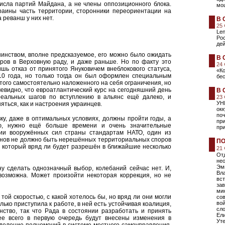
числа партий Майдана, а не члены оппозиционного блока.
мо
краины часть территории, сторонники переориентации на
 реванш у них нет.
В 
25
Len
Ро
дей
инством, вполне предсказуемое, его можно было ожидать
В 
ров в Верховную раду, и даже раньше. Но по факту это
24
ишь отказ от принятого Януковичем внеблокового статуса,
«К
10 года, но только тогда он был оформлен специальным
бе
этого самостоятельно наложенного на себя ограничения, но
чевидно, что евроатлантический курс на сегодняшний день
В 
реальных шагов по вступлению в альянс ещё далеко, и
23
УН
яться, как и настроения украинцев.
ок
поч
ку, даже в оптимальных условиях, должны пройти годы, а
пр
ью, нужно ещё больше времени и очень значительные
при
вии вооружённых сил страны стандартам НАТО, один из
членов не должно быть нерешённых территориальных споров
ПО
, который вряд ли будет разрешён в ближайшие несколько
21
Отд
не
Эм
у сделать однозначный выбор, колебаний сейчас нет. И,
Вла
евозможна. Может произойти некоторая коррекция, но не
вст
зав
мин
ой скоростью, с какой хотелось бы, но вряд ли они могли
сов
вой
лько приступила к работе, в ней есть устойчивая коалиция,
сл
нство, так что Рада в состоянии разработать и принять
Ели
ее всего в первую очередь будут внесены изменения в
Уте