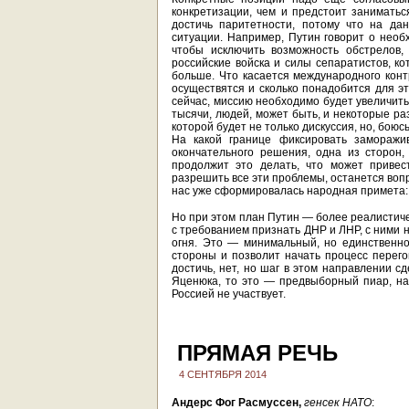
конкретизации, чем и предстоит заниматьс
достичь паритетности, потому что на да
ситуации. Например, Путин говорит о необх
чтобы исключить возможность обстрелов,
российские войска и силы сепаратистов, ко
больше. Что касается международного контр
осуществятся и сколько понадобится для э
сейчас, миссию необходимо будет увеличить 
тысячи, людей, может быть, и некоторые ра
которой будет не только дискуссия, но, бою
На какой границе фиксировать заморажи
окончательного решения, одна из сторон
продолжит это делать, что может привес
разрешить все эти проблемы, останется воп
нас уже сформировалась народная примета: е
Но при этом план Путин — более реалистиче
с требованием признать ДНР и ЛНР, с ними 
огня. Это — минимальный, но единственно
стороны и позволит начать процесс перегов
достичь, нет, но шаг в этом направлении с
Яценюка, то это — предвыборный пиар, на
Россией не участвует.
ПРЯМАЯ РЕЧЬ
4 СЕНТЯБРЯ 2014
Андерс Фог Расмуссен,
генсек НАТО
: