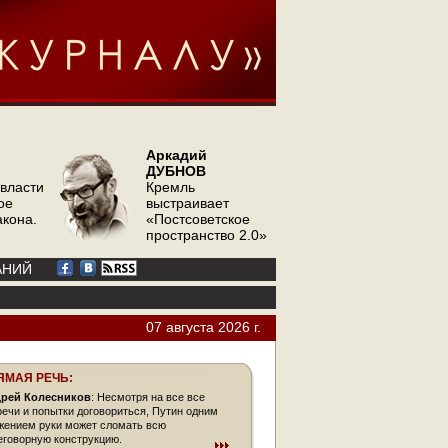
Аркадий
ДУБНОВ
 власти
Кремль
ое
выстраивает
акона.
«Постсоветское
пространство 2.0»
АНИЙ
07 августа 2026 г.
ЯМАЯ РЕЧЬ:
рей Колесников
: Несмотря на все все
речи и попытки договориться, Путин одним
жением руки может сломать всю
еговорную конструкцию.