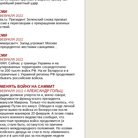
щнейший ракетный удар.
СМИ
 ФЕВРАЛЯ 2022
ta.ru: Президент Зеленский снова призвал
ссию к переговорам о прекращении военных
ствий.
СМИ
 ФЕВРАЛЯ 2022
оммерсант»: Запад угрожает Москве
спрецедентно жесткими санкциями…
СМИ
 ФЕВРАЛЯ 2022
ИАН: Сейчас у границы Украины и на
купированных территориях сосредоточено
ти 200 тысяч войск РФ. На юг Беларуси и в
играничные с Украиной регионы РФ продолжают
бывать российские войска.
МЕНЯТЬ ВОЙНУ НА САММИТ
АЛЕКСАНДР ГОЛЬЦ
 ФЕВРАЛЯ 2022 //
адим должное упертости и, мягко говоря,
обидчивости французского президента
мануэля Макрона. Только что выяснилось, что
димир Путин его кинул. Обещал в ходе личной
речи вывести войска из Белоруссии после
ершения маневров 20 февраля. А позже глава
ского военного ведомства сообщил, что
местная проверка войск продолжится (и
ска, стало быть, останутся) по причине
ожного международного положения. Но хозяин
сейского дворца не стал в позу обиженного.
рся и в шестой раз за последние недели