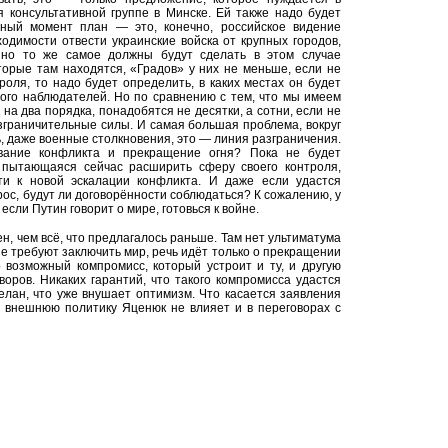
я консультативной группе в Минске. Ей также надо будет
нный момент план — это, конечно, российское видение
одимости отвести украинские войска от крупных городов,
 но то же самое должны будут сделать в этом случае
торые там находятся, «Градов» у них не меньше, если не
оля, то надо будет определить, в каких местах он будет
того наблюдателей. Но по сравнению с тем, что мы имеем
на два порядка, понадобятся не десятки, а сотни, если не
зграничительные силы. И самая большая проблема, вокруг
сь, даже военные столкновения, это — линия разграничения.
вание конфликта и прекращение огня? Пока не будет
, пытающаяся сейчас расширить сферу своего контроля,
ти к новой эскалации конфликта. И даже если удастся
рос, будут ли договорённости соблюдаться? К сожалению, у
сли Путин говорит о мире, готовься к войне.
н, чем всё, что предлагалось раньше. Там нет ультиматума
не требуют заключить мир, речь идёт только о прекращении
 возможный компромисс, который устроит и ту, и другую
оров. Никаких гарантий, что такого компромисса удастся
делан, что уже внушает оптимизм. Что касается заявления
 внешнюю политику Яценюк не влияет и в переговорах с