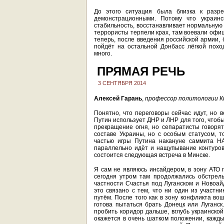
До этого ситуация была близка к разр
демонстрационными. Потому что украинс
стабильность, восстанавливает нормальную 
террористы терпели крах, там воевали офиц
теперь, после введения российской армии, 
пойдёт на остальной Донбасс лёгкой поход
много.
ПРЯМАЯ РЕЧЬ
3 СЕНТЯБРЯ 2014
Алексей Гарань
,
профессор политологии К
Понятно, что переговоры сейчас идут, но 
Путин использует ДНР и ЛНР для того, чтобы 
прекращение огня, но сепаратисты говорят,
составе Украины, но с особым статусом, т
частью игры Путина накануне саммита НА
параллельно идёт и нащупывание контуров
состоится следующая встреча в Минске.
Я сам не являюсь инсайдером, в зону АТО п
сегодня утром там продолжались обстрелы
частности Счастья под Луганском и Новоай
это связано с тем, что ни один из участ
путём. После того как в зону конфликта во
готова пытаться брать Донецк или Луганск
пробить коридор дальше, вглубь украинской
окажется в очень шатком положении, кажды