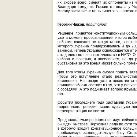
их, скорее всего, сменят их оппоненты из 
Благодаря тому, что Россия оттяпала у У
Москву оказались в меньшинстве и шансов на
Георгий Чижов
,
политолог:
Решение, принятое конституционным больш
уже в момент провозглашения итогов выбо
событие означает не так уж много, всего л
которого Украина придерживалась и до 20
законом. Теперь Украина освобождается от 
это далеко не означает членство в НАТО. О
избран и властью, и населением, но до 
обстановка за это время может сильно помен
Для того чтобы Украина смогла подать заяв
чтобы это вступление стало реальност
изменения. Не говоря уже о несоответст
принципов блока состоит в том, что у его 
с соседями. А это поднимает вопрос Крыма
лет.
События последнего года заставили Украин
скорее всего, ревизия такого курса уже н
переориентация на восток.
Предполагаемые реформы не идут сейчас с т
бы идти быстрее. Верховная рада по сути то
в которую входит конституционное больши
необходимую законодательную базу. Скор