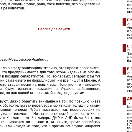
деление полномочий в системе местного самоуправления.
поз
рм, в любом случае, рано, хотя понятно, что общество не
пр
в результатов.
вче
от
ПР
21
Анд
Версия для печати
и п
ру
кон
В 
21
"Ко
в э
иево-Могилянской Академии:
Ва
шла о «федерализации» Украина, этот проект провалился,
В 
. Это предпринимается для того, чтобы издания из Москвы
21
 в позиции сепаратистов. Но, во-первых, сепаратисты тут
Але
ост
ни сами ничего не формулируют, им всё пишут в Москве. А
дер
осто старая песня на новый лад. Понятно, что нынешние
бра
и будут означать создание в Украине собственного
сто
ел, но для нашей страны такой исход недопустим.
ДЕ
вуют. Важно обратить внимание на то, что позицию Киева
17
х обстоятельствах переговоры могут идти только по каким-
Мос
тавной генерал Рубан выступает как переговорщик по
ме
 диалог возможен. Но на политический разговор в Киеве
не
пр
 бы в Кремле — чтобы лидеры ДНР и ЛНР были бы таким
При
не опираются ни на кого и ни на что, кроме российских
НА
риняли исходя из того, что в противном случае конфликт
вой
ник