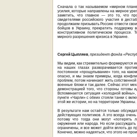
Сначала о так называемом «мирном плане»
усилия, которые направлены на мирное урег
заметить, что главное — это то, что п
свидетелями российского участия в деста
продолжаем призывать Россию отвести свои 
бойцов в Украину, прекратить поддержку 
конструктивном политическом процессе. 
мирного разрешения кризиса в Украине.
Сергей Цыпляев
,
президент фонда «Респуб
Мы видим, как стремительно формируются и
на наших глазах разворачивается проти
постоянное «прощупывание» того, на каком 
опасно, и мы знаем примеры, когда конфли
проблем, потом начинают жить собственной ж
военные блоки и так далее. Сейчас этот ме
демонстрацией того, что стороны готовы и
Вспоминается ситуация «холодной войны», 
пункте «Чарли» с обеих стояли танки с вкл
этой же истории, но на территории Украины.
В результате нам остаётся только обсуждат
действующих политиков. А это всегда очень
потому что тогда они могут «потерять 
окружения или народа. Но если рассуждать
ограничены, и все может дойти вплоть до 
Конечно, можно надеяться, что этого не про