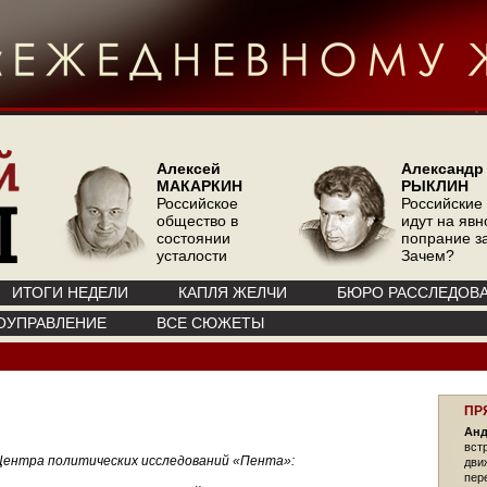
Алексей
Александр
МАКАРКИН
РЫКЛИН
Российское
Российские
общество в
идут на явн
состоянии
попрание з
усталости
Зачем?
ИТОГИ НЕДЕЛИ
КАПЛЯ ЖЕЛЧИ
БЮРО РАССЛЕДОВ
ОУПРАВЛЕНИЕ
ВСЕ СЮЖЕТЫ
ПР
Анд
вст
Центра политических исследований «Пента»:
дви
пер