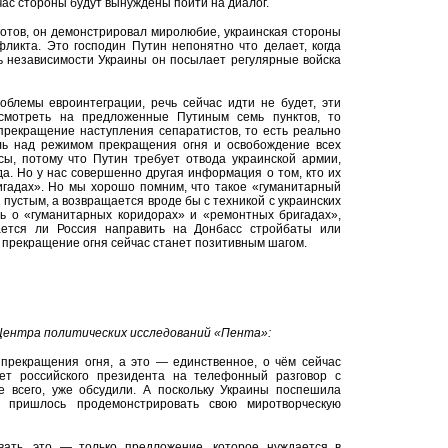
ас стороны будут вынуждены пойти на диалог.
отов, он демонстрировал миролюбие, украинская стороны
ликта. Это господин Путин непонятно что делает, когда
нь независимости Украины он посылает регулярные войска
облемы евроинтеграции, речь сейчас идти не будет, эти
смотреть на предложенные Путиным семь пунктов, то
прекращение наступления сепаратистов, то есть реально
ль над режимом прекращения огня и освобождение всех
ы, потому что Путин требует отвода украинской армии,
да. Но у нас совершенно другая информация о том, кто их
игадах». Но мы хорошо помним, что такое «гуманитарный
 пустым, а возвращается вроде бы с техникой с украинских
чь о «гуманитарных коридорах» и «ремонтных бригадах»,
ается ли Россия направить на Донбасс стройбаты или
 прекращение огня сейчас станет позитивным шагом.
Центра политических исследований «Пента»:
 прекращения огня, а это — единственное, о чём сейчас
ет российского президента на телефонный разговор с
ее всего, уже обсудили. А поскольку Украины поспешила
у пришлось продемонстрировать свою миротворческую
ать, это — только предложение, которое нуждается в