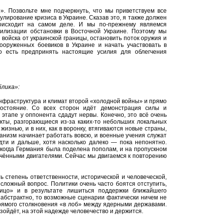
. Позвольте мне подчеркнуть, что мы приветствуем все
улирование кризиса в Украине. Сказав это, я также должен
роисходит на самом деле. И мы по-прежнему являемся
билизации обстановки в Восточной Украине. Поэтому мы
войска от украинской границы, остановить поток оружия и
вооруженных боевиков в Украине и начать участвовать в
То есть предпринять настоящие усилия для облегчения
лика»:
нфраструктура и климат второй «холодной войны» и прямо
востояние. Со всех сторон идёт демонстрация силы и
этапе у оппонента сдадут нервы. Конечно, это всё очень
кты, разгорающиеся из-за каких-то небольших локальных
изнью, и в них, как в воронку, втягиваются новые страны,
ханизм начинает работать вовсю, и военные учения служат
дти и дальше, хотя насколько далеко — пока непонятно.
когда Германия была поделена пополам, и на пропускном
ючёнными двигателями. Сейчас мы двигаемся к повторению
ь степень ответственности, исторической и человеческой,
 сложный вопрос. Политики очень часто боятся отступить,
лицо» и в результате лишиться поддержки ближайшего
 абстрактно, то возможные сценарии фактически ничем не
прямого столкновения «в лоб» между ядерными державами.
изойдёт, на этой надежде человечество и держится.