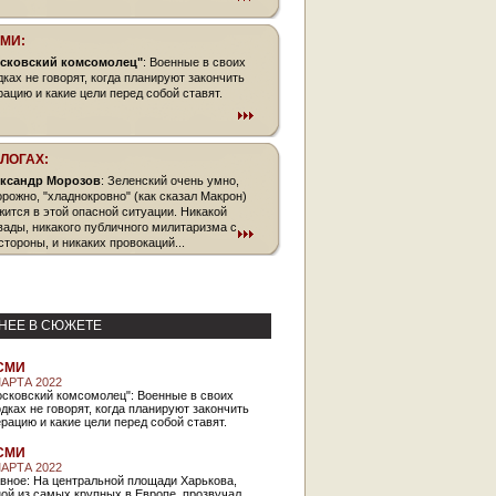
СМИ:
сковский комсомолец"
: Военные в своих
дках не говорят, когда планируют закончить
рацию и какие цели перед собой ставят.
БЛОГАХ:
ксандр Морозов
: Зеленский очень умно,
орожно, "хладнокровно" (как сказал Макрон)
жится в этой опасной ситуации. Никакой
вады, никакого публичного милитаризма с
стороны, и никаких провокаций...
НЕЕ В СЮЖЕТЕ
СМИ
МАРТА 2022
осковский комсомолец": Военные в своих
дках не говорят, когда планируют закончить
рацию и какие цели перед собой ставят.
СМИ
МАРТА 2022
вное: На центральной площади Харькова,
ой из самых крупных в Европе, прозвучал