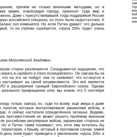
зая
ешению, причём не только военными методами, но и
тер
кем
кая армия, освобождая города, приносит туда мир и
во
жизнь. Даже с присутствовавшей тогда поддержкой России
на
еры российского спецназа, но этого было недостаточно. А
ко
баланс сил изменился. Но если Путин думает, что дальше
кой, то он глубоко ошибается, «груза 200» будет очень
иево-Могилянской Академии:
версии сторон различаются. Складывается ощущение, что
играть в «доброго и злого полицейского». Он сам как бы за
 что на это не пойдут, они то заявляют, что останутся в
о настаивают на своей независимости. Это всё является
ТО и расширения санкций Европейского союза. Однако
 реального прекращения огня, мы знаем, что 5 сентября
оеду только завтра, но, судя по всему, ещё вчера и даже
 пунктов, которые контролировали украинские войска, в
дар. А сейчас наступило определённое затишье. Видимо,
ников противостояния не может решить проблему военным
шли российские регулярные войска, украинская сторона не
. Но и Путин также понимает, что, хотя ему хотелось бы
 территории, к Крыму, который в противном случае зимой
й день боёв будет приводить к увеличению «груза 200» и