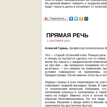
Конституцию, направленные на перераспре
На данный момент говорить о неудачах рефо
будет терпеть долго и потребует от политико
Поделиться…
ПРЯМАЯ РЕЧЬ
1 СЕНТЯБРЯ 2014
Алексей Гарань
,
профессор политологии К
Это — старый путинский план. Раньше речь 
и теперь он пытается сделать что-то новое
могли бы сказать о кардинальном изменении
не при чём — мы прекрасно понимаем, что о
во-вторых — это никакое не изменение, пр
условия совершенно не приемлемы, он
Приднестровья. Путин именно этого бы и хот
Лидеры страны в этих переговорах не участ
озвучивает бывший президент Кучма. В таки
то техническим вопросам. Например, отс
проблемам пленных и заложников, и такой
никто не пойдёт. Именно этого и хотели
образом легитимизированы. Но эти люди, 
штыков. Решение о вводе войск в Москве п
закончился бы достаточно быстро.