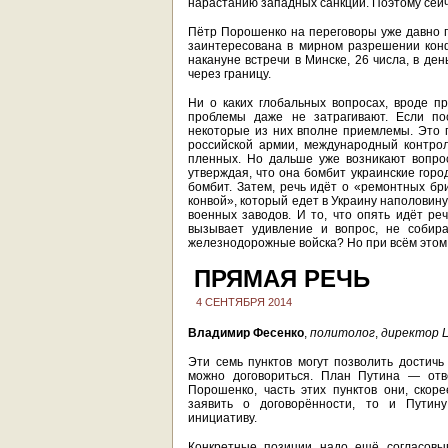
нарастанию западных санкций. Поэтому сейч
Пётр Порошенко на переговоры уже давно г
заинтересована в мирном разрешении конф
накануне встречи в Минске, 26 числа, в де
через границу.
Ни о каких глобальных вопросах, вроде пр
проблемы даже не затрагивают. Если по
некоторые из них вполне приемлемы. Это 
российской армии, международный контро
пленных. Но дальше уже возникают вопрос
утверждая, что она бомбит украинские горо
бомбит. Затем, речь идёт о «ремонтных бр
конвой», который едет в Украину наполовину
военных заводов. И то, что опять идёт ре
вызывает удивление и вопрос, не собир
железнодорожные войска? Но при всём этом
ПРЯМАЯ РЕЧЬ
4 СЕНТЯБРЯ 2014
Владимир Фесенко
,
политолог
,
директор 
Эти семь пунктов могут позволить достичь
можно договориться. План Путина — отв
Порошенко, часть этих пунктов они, скор
заявить о договорённости, то и Путин
инициативу.
Конкретные позиции надо ещё согласовыв