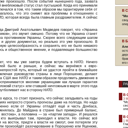
 уже произошло. После событий нынешнего года, захвата
 внеблоковый статус стал пустышкой. Когда его принимали
ключался в том, что таким образом мы гарантируем себя от
В 
лагалось, что это снимет все проблемы в отношениях с
"Мо
ТО, которая всегда была главным раздражителем. А сейчас
сво
опе
гда Дмитрий Анатольевич Медведев говорит, что «Украина
иков», это звучит смешно. Потому что не Украина станет
ала противником Украины. Скорее всего следующим шагом
В 
 и других документах, но реально это уже произошло. В
якую целесообразность и сохранять его не было никакого
Але
лось и общественное мнение, и подавляющее большинство
ост
дер
бра
ает, что мы уже завтра будем вступать в НАТО. Ничего
его 
цией было и раньше, и сейчас мы вернёмся к евро-
 непростой путь, который не удастся пройти в ближайшее
включая руководство страны в лице Порошенко, делают
ика США вне НАТО и таким образом продолжить движение в
воспринимается многими украинцами как лучшая гарантия
РА
оковй статус» или ставший ничтожным в марте этого года
утболивает нас в сторону НАТО.
В 
 курса, то стоит признать, что сейчас загадывать на годы
3 
иях непросто строить прогнозы даже на полгода. Но надо
"М
сво
бенно если от Украины отпадёт ещё и часть Донбаса,
опе
оменялась. До Майдана в стране был примерный баланс,
 востока», а половина — за «партии запада». И решался
В 
 кто выигрывал там, приходил к власти. Но сейчас всё
1 
на восток, придти к власти не смогут, они потеряли эту
Гла
сли произойдёт разочарование в Порошенко или Яценюке,
одн