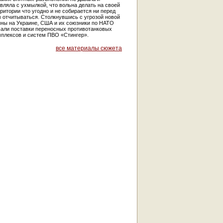
вляла с ухмылкой, что вольна делать на своей
ритории что угодно и не собирается ни перед
 отчитываться. Столкнувшись с угрозой новой
йны на Украине, США и их союзники по НАТО
чали поставки переносных противотанковых
мплексов и систем ПВО «Стингер».
все материалы сюжета