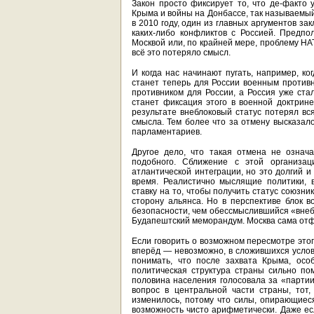
Закон просто фиксирует то, что де-факто
Крыма и войны на Донбассе, так называемый
в 2010 году, один из главных аргументов за
каких-либо конфликтов с Россией. Предпо
Москвой или, по крайней мере, проблему НА
всё это потеряло смысл.
И когда нас начинают пугать, например, ко
станет теперь для России военным противн
противником для России, а Россия уже ст
станет фиксация этого в военной доктрине
результате внеблоковый статус потерял вс
смысла. Тем более что за отмену высказа
парламентариев.
Другое дело, что такая отмена не означ
подобного. Сближение с этой организа
атлантической интеграции, но это долгий и
время. Реалистично мыслящие политики, 
ставку на то, чтобы получить статус союзн
сторону альянса. Но в перспективе блок 
безопасности, чем обессмыслившийся «внебл
Будапештский меморандум. Москва сама отф
Если говорить о возможном пересмотре этого
вперёд — невозможно, в сложившихся услов
понимать, что после захвата Крыма, осо
политическая структура страны сильно п
половина населения голосовала за «партии
вопрос в центральной части страны, тот,
изменилось, потому что силы, опирающиеся 
возможность чисто арифметически. Даже е